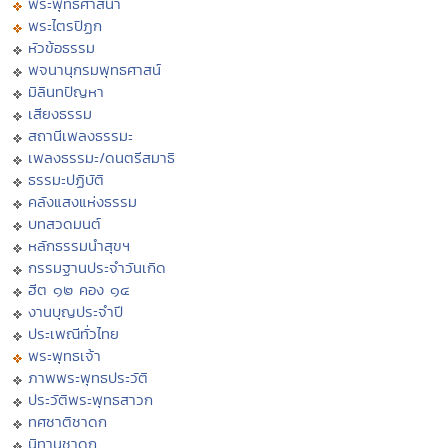
พระพุทธศาสนา
พระไตรปิฏก
หัวข้อธรรม
พจนานุกรมพุทธศาสน์
มิลินทปัญหา
เสียงธรรม
สถานีเพลงธรรมะ
เพลงธรรมะ/ดนตรีสมาธิ
ธรรมะปฏิบัติ
คลังแสงแห่งธรรม
บทสวดมนต์
หลักธรรมนำสุขฯ
กรรมฐานประจำวันเกิด
ฮีต ๑๒ คอง ๑๔
งานบุญประจำปี
ประเพณีทั่วไทย
พระพุทธเจ้า
ภาพพระพุทธประวัติ
ประวัติพระพุทธสาวก
ทศชาติชาดก
นิทานชาดก