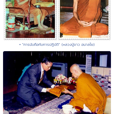
• "การนับถือกับการปฏิบัติ" (หลวงปู่ขาว อนาลโย)