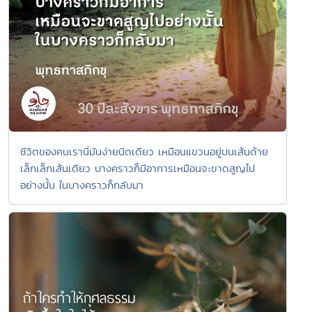
ชีวิตของคนเรานี่มันง่ายนิดเดียว เหมือนแขวนอยู่บนเส้นด้าย
เล็กเล็กเส้นเดียว บางคราวก็มีอาการเหมือนจะขาดสูญไป
อย่างนั้น ในบางคราวก็กลับมา