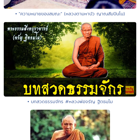
• "ความหมายของสมณะ" (หลวงตามหาบัว ญาณสัมปันโน)
• บทสวดธรรมจักร #หลวงพ่อจรัญ ฐิตธมฺโม