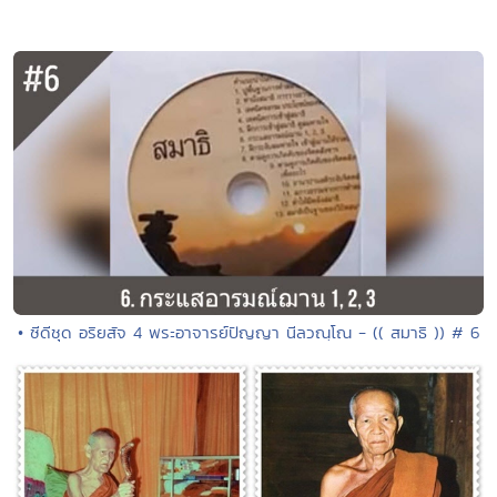
• ซีดีชุด อริยสัจ 4 พระอาจารย์ปัญญา นีลวณฺโณ - (( สมาธิ )) # 6