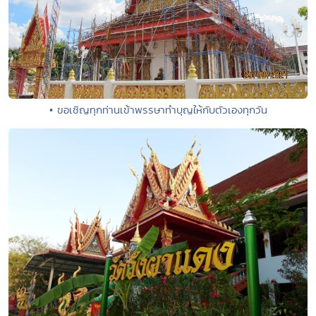
• ขอเชิญทุกท่านเข้าพรรษาทำบุญให้กับตัวเองทุกวัน