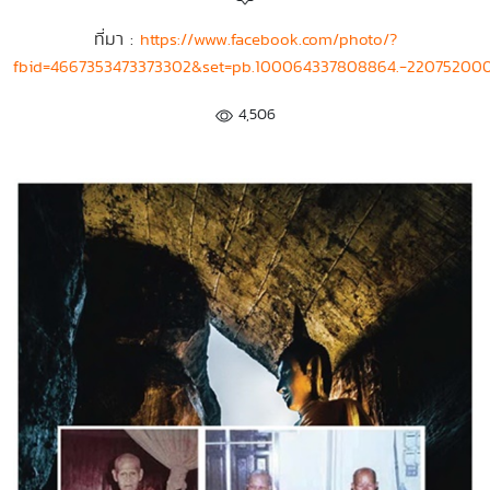
ที่มา :
https://www.facebook.com/photo/?
fbid=4667353473373302&set=pb.100064337808864.-22075200
4,506