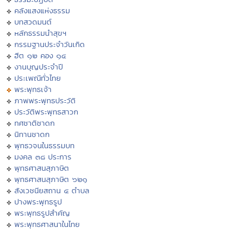
คลังแสงแห่งธรรม
บทสวดมนต์
หลักธรรมนำสุขฯ
กรรมฐานประจำวันเกิด
ฮีต ๑๒ คอง ๑๔
งานบุญประจำปี
ประเพณีทั่วไทย
พระพุทธเจ้า
ภาพพระพุทธประวัติ
ประวัติพระพุทธสาวก
ทศชาติชาดก
นิทานชาดก
พุทธวจนในธรรมบท
มงคล ๓๘ ประการ
พุทธศาสนสุภาษิต
พุทธศาสนสุภาษิต ๖๒๑
สังเวชนียสถาน ๔ ตำบล
ปางพระพุทธรูป
พระพุทธรูปสำคัญ
พระพุทธศาสนาในไทย