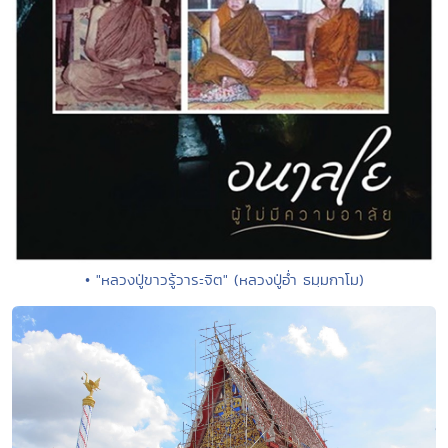
• "หลวงปู่ขาวรู้วาระจิต" (หลวงปู่อ่ำ ธมฺมกาโม)