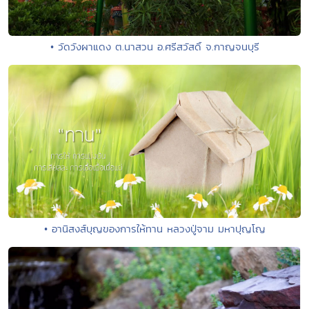
• วัดวังผาแดง ต.นาสวน อ.ศรีสวัสดิ์ จ.กาญจนบุรี
• อานิสงส์บุญของการให้ทาน หลวงปู่จาม มหาปุญโญ