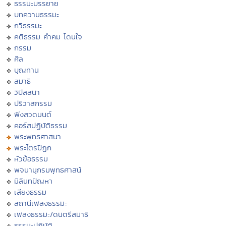
ธรรมะบรรยาย
บทความธรรมะ
กวีธรรมะ
คติธรรม คำคม โดนใจ
กรรม
ศีล
บุญทาน
สมาธิ
วิปัสสนา
ปริวาสกรรม
ฟังสวดมนต์
คอร์สปฏิบัติธรรม
พระพุทธศาสนา
พระไตรปิฏก
หัวข้อธรรม
พจนานุกรมพุทธศาสน์
มิลินทปัญหา
เสียงธรรม
สถานีเพลงธรรมะ
เพลงธรรมะ/ดนตรีสมาธิ
ธรรมะปฏิบัติ