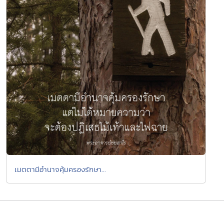
เมตตามีอำนาจคุ้มครองรักษา...