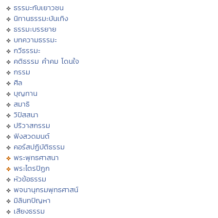
ธรรมะกับเยาวชน
นิทานธรรมะบันเทิง
ธรรมะบรรยาย
บทความธรรมะ
กวีธรรมะ
คติธรรม คำคม โดนใจ
กรรม
ศีล
บุญทาน
สมาธิ
วิปัสสนา
ปริวาสกรรม
ฟังสวดมนต์
คอร์สปฏิบัติธรรม
พระพุทธศาสนา
พระไตรปิฏก
หัวข้อธรรม
พจนานุกรมพุทธศาสน์
มิลินทปัญหา
เสียงธรรม