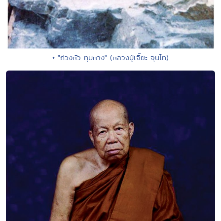
• "ถ่วงหัว ทุบหาง" (หลวงปู่เจี๊ยะ จุนโท)