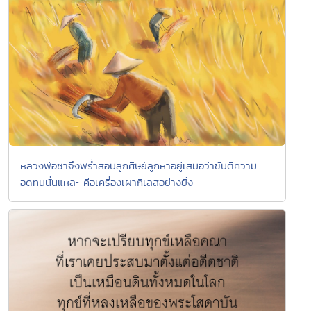
หลวงพ่อชาจึงพร่ำสอนลูกศิษย์ลูกหาอยู่เสมอว่าขันติความ
อดทนนั่นแหละ คือเครื่องเผากิเลสอย่างยิ่ง