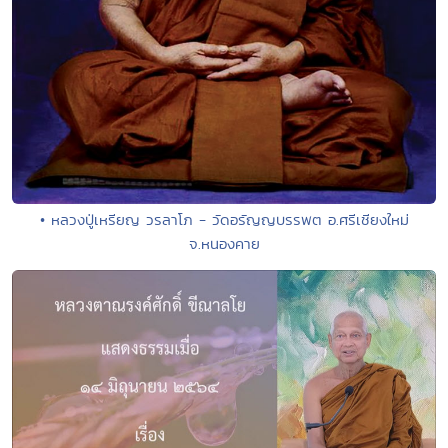
• หลวงปู่เหรียญ วรลาโภ - วัดอรัญญบรรพต อ.ศรีเชียงใหม่
จ.หนองคาย