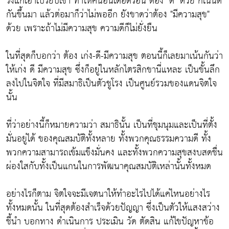
รังแกเอาเปรียบเขา ทำให้คนอื่นเดือดร้อน ต้อง "ดี" ด้วย ก็เน้นดี
กันขึ้นมา แล้วต่อมาก็ว่าไม่พออีก ยังขาดว่าต้อง "มีความสุข"
ด้วย เพราะถ้าไม่มีความสุข ความดีก็ไม่ยั่งยืน
ในที่สุดก็บอกว่า ต้อง เก่ง-ดี-มีความสุข ตอนนี้ก็เลยมาเน้นกันว่า
ให้เก่ง ดี มีความสุข ซึ่งก็อยู่ในหลักไตรสิกขานี่แหละ เป็นขั้นลึก
ลงไปในจิตใจ ที่มีสมาธิเป็นตัวชูโรง เป็นศูนย์รวมของแดนจิตใจ
นั้น
ที่ว่าอย่างนี้ก็หมายความว่า สมาธินั้น เป็นที่ชุมนุมและเป็นที่ตั้ง
มั่นอยู่ได้ ของคุณสมบัติทั้งหลาย ทั้งพวกคุณธรรมความดี ทั้ง
พวกความสามารถเข้มแข็งมั่นคง และทั้งพวกความสุขสงบสดชื่น
ผ่องใสกับทั้งเป็นแกนในการพัฒนาคุณสมบัติเหล่านั้นทั้งหมด
อย่างไรก็ตาม จิตใจจะมีเจตนาให้ทำอะไรไปได้แค่ไหนอย่างไร
ทั้งหมดนั้น ในที่สุดต้องสำเร็จด้วยปัญญา ซึ่งเป็นตัวให้แสงสว่าง
ชี้นำ บอกทาง ดำเนินการ ประเมิน วัด ตัดสิน แก้ไขปัญหาข้อ