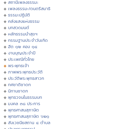
สถานีเพลงธรรมะ
เพลงธรรมะ/ดนตรีสมาธิ
ธรรมะปฏิบัติ
คลังแสงแห่งธรรม
บทสวดมนต์
หลักธรรมนำสุขฯ
กรรมฐานประจำวันเกิด
ฮีต ๑๒ คอง ๑๔
งานบุญประจำปี
ประเพณีทั่วไทย
พระพุทธเจ้า
ภาพพระพุทธประวัติ
ประวัติพระพุทธสาวก
ทศชาติชาดก
นิทานชาดก
พุทธวจนในธรรมบท
มงคล ๓๘ ประการ
พุทธศาสนสุภาษิต
พุทธศาสนสุภาษิต ๖๒๑
สังเวชนียสถาน ๔ ตำบล
ปางพระพุทธรูป