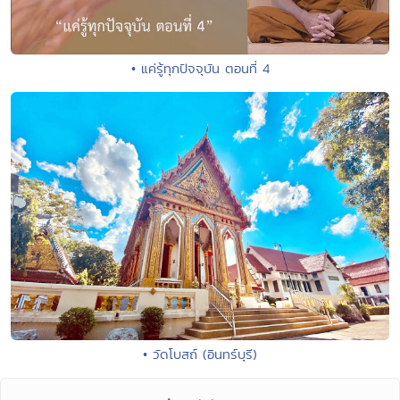
• แค่รู้ทุกปัจจุบัน ตอนที่ 4
• วัดโบสถ์ (อินทร์บุรี)