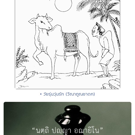
• วัยรุ่นวุ่นรัก (วีณาถูณชาดก)