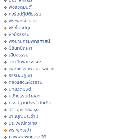
ปริวาสกรรม
ฟังสวดมนต์
คอร์สปฏิบัติธรรม
พระพุทธศาสนา
พระไตรปิฏก
หัวข้อธรรม
พจนานุกรมพุทธศาสน์
มิลินทปัญหา
เสียงธรรม
สถานีเพลงธรรมะ
เพลงธรรมะ/ดนตรีสมาธิ
ธรรมะปฏิบัติ
คลังแสงแห่งธรรม
บทสวดมนต์
หลักธรรมนำสุขฯ
กรรมฐานประจำวันเกิด
ฮีต ๑๒ คอง ๑๔
งานบุญประจำปี
ประเพณีทั่วไทย
พระพุทธเจ้า
ภาพพระพุทธประวัติ