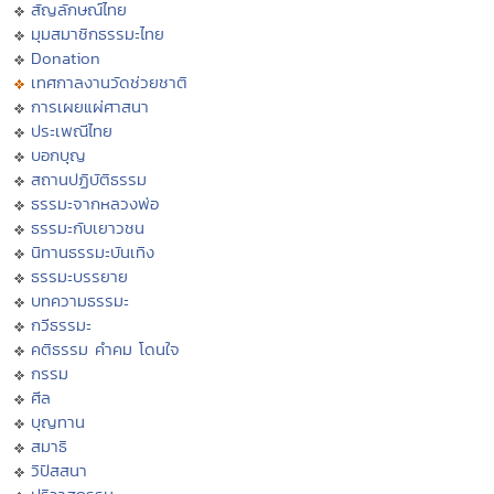
สัญลักษณ์ไทย
มุมสมาชิกธรรมะไทย
Donation
เทศกาลงานวัดช่วยชาติ
การเผยแผ่ศาสนา
ประเพณีไทย
บอกบุญ
สถานปฏิบัติธรรม
ธรรมะจากหลวงพ่อ
ธรรมะกับเยาวชน
นิทานธรรมะบันเทิง
ธรรมะบรรยาย
บทความธรรมะ
กวีธรรมะ
คติธรรม คำคม โดนใจ
กรรม
ศีล
บุญทาน
สมาธิ
วิปัสสนา