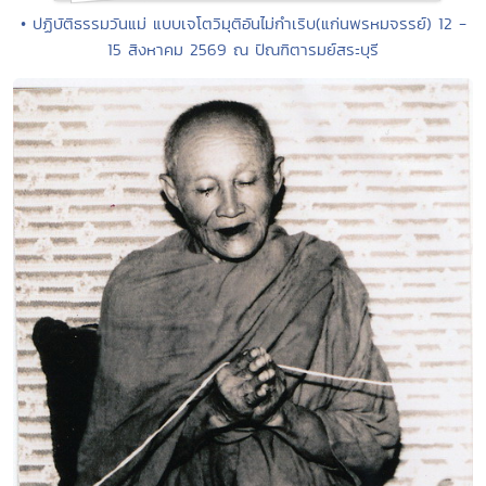
• ปฏิบัติธรรมวันแม่ แบบเจโตวิมุติอันไม่กำเริบ(แก่นพรหมจรรย์) 12 -
15 สิงหาคม 2569 ณ ปัณฑิตารมย์สระบุรี