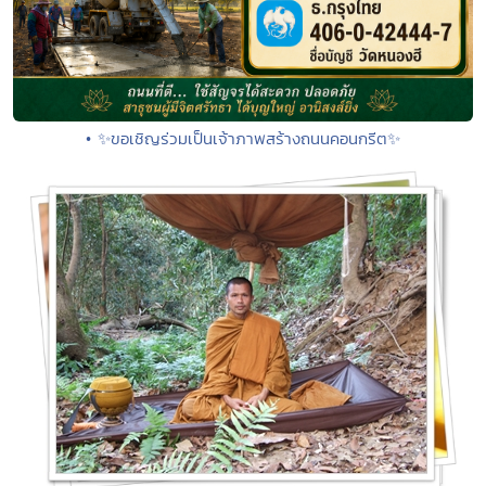
• ✨ขอเชิญร่วมเป็นเจ้าภาพสร้างถนนคอนกรีต✨