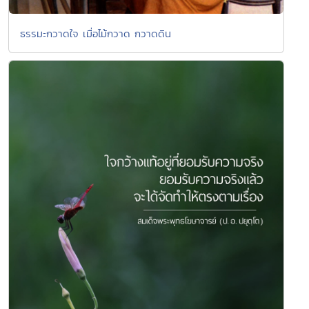
ธรรมะกวาดใจ เมื่อไม้กวาด กวาดดิน