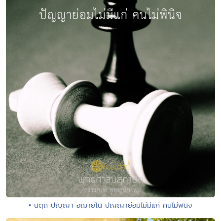
• นตฺถิ ปญฺญา อฌายิโน ปัญญาย่อมไม่มีแก่ คนไม่พินิจ