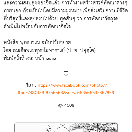
และความสงบสุขของจิตแล้ว การทำงานสร้างสรรค์พัฒนาต่างๆ
ภายนอก ก็จะเป็นไปโดยมีความมุ่งหมายเพื่อส่งเสริมความมีชีวิต
ที่บริสุทธิ์และสุขสงบไปด้วย พูดสั้นๆ ว่า การพัฒนาวัตถุจะ
ดำเนินไปพร้อมกับการพัฒนาจิตใจ
หนังสือ พุทธธรรม ฉบับปรับขยาย
โดย สมเด็จพระพุทธโฆษาจารย์ (ป. อ. ปยุตฺโต)
พิมพ์ครั้งที่ ๕๕ หน้า ๑๓๑
ที่มา :
https://www.facebook.com/photo/?
fbid=738012818356563&set=a.664566532367859
4,508