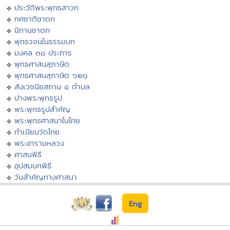
ประวัติพระพุทธสาวก
ทศชาติชาดก
นิทานชาดก
พุทธวจนในธรรมบท
มงคล ๓๘ ประการ
พุทธศาสนสุภาษิต
พุทธศาสนสุภาษิต ๖๒๑
สังเวชนียสถาน ๔ ตำบล
ปางพระพุทธรูป
พระพุทธรูปสำคัญ
พระพุทธศาสนาในไทย
ทำเนียบวัดไทย
พระอารามหลวง
ศาสนพิธี
อุปสมบทพิธี
วันสำคัญทางศาสนา
Eng