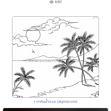
9,157
• กากินน้ำทะเล (สมุททชาดก)