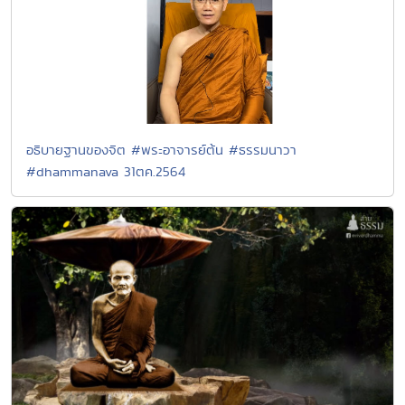
อธิบายฐานของจิต #พระอาจารย์ต้น #ธรรมนาวา
#dhammanava 31ตค.2564