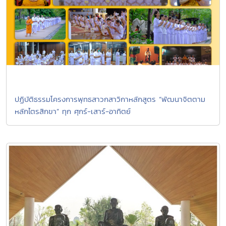
ปฏิบัติธรรมโครงการพุทธสาวกสาวิกาหลักสูตร “พัฒนาจิตตาม
หลักไตรสิกขา” ทุก ศุกร์-เสาร์-อาทิตย์