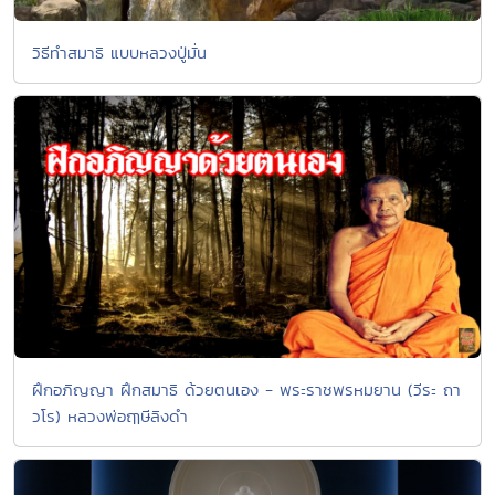
วิธีทำสมาธิ แบบหลวงปู่มั่น
ฝึกอภิญญา ฝึกสมาธิ ด้วยตนเอง - พระราชพรหมยาน (วีระ ถา
วโร) หลวงพ่อฤๅษีลิงดำ