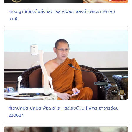
กรรมฐานเบื้องต้นถึงที่สุด หลวงพ่อฤาษีลิงดำ(พระราชพรหม
ยาน)
ที่เราปฏิบัติ ปฏิบัติเพื่อละอะไร | สังโยชน์๑๐ | #พระอาจารย์ต้น
220624