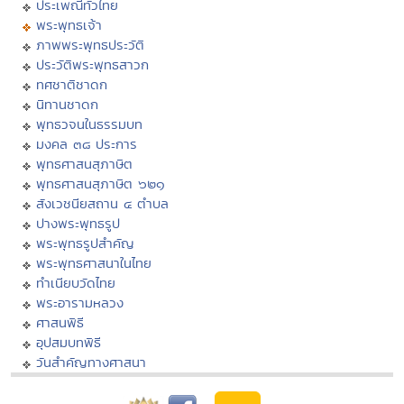
ประเพณีทั่วไทย
พระพุทธเจ้า
ภาพพระพุทธประวัติ
ประวัติพระพุทธสาวก
ทศชาติชาดก
นิทานชาดก
พุทธวจนในธรรมบท
มงคล ๓๘ ประการ
พุทธศาสนสุภาษิต
พุทธศาสนสุภาษิต ๖๒๑
สังเวชนียสถาน ๔ ตำบล
ปางพระพุทธรูป
พระพุทธรูปสำคัญ
พระพุทธศาสนาในไทย
ทำเนียบวัดไทย
พระอารามหลวง
ศาสนพิธี
อุปสมบทพิธี
วันสำคัญทางศาสนา