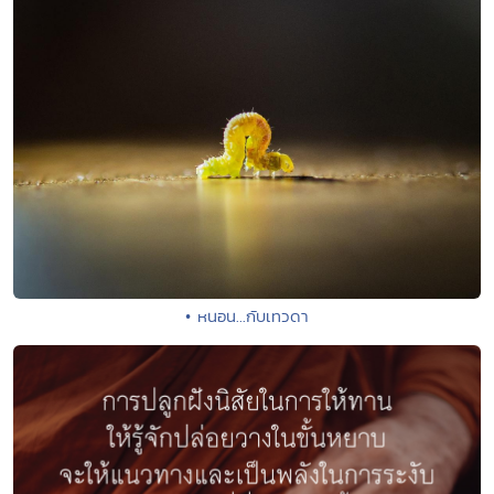
• หนอน...กับเทวดา