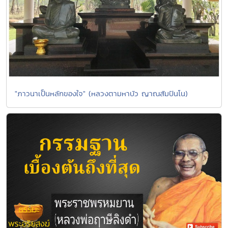
"ภาวนาเป็นหลักของใจ" (หลวงตามหาบัว ญาณสัมปันโน)