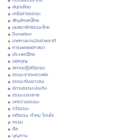
สมุดเยี่ยม
เครือข่ายธรรมะ
สัญลักษณ์ไทย
มุมสมาชิกธรรมะไทย
Donation
เทศกาลงานวัดช่วยชาติ
การเผยแผ่ศาสนา
ประเพณีไทย
บอกบุญ
สถานปฏิบัติธรรม
ธรรมะจากหลวงพ่อ
ธรรมะกับเยาวชน
นิทานธรรมะบันเทิง
ธรรมะบรรยาย
บทความธรรมะ
กวีธรรมะ
คติธรรม คำคม โดนใจ
กรรม
ศีล
บุญทาน