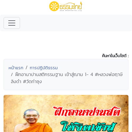
ค้นหาในเว็บไซต์ :
หน้าแรก
การปฏิบัติธรรม
ฝึกอานาปานสติกรรมฐาน เข้าสู่ฌาม 1- 4 #หลวงพ่อฤาษี
ลิงดำ #วัดท่าซุง