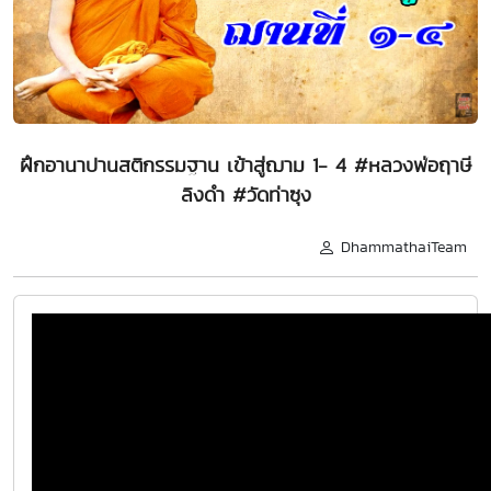
ฝึกอานาปานสติกรรมฐาน เข้าสู่ฌาม 1- 4 #หลวงพ่อฤาษี
ลิงดำ #วัดท่าซุง
DhammathaiTeam