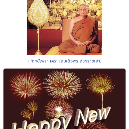
• "ทุกข์เพราะใคร" (สมเด็จพระสังฆราชเจ้า)