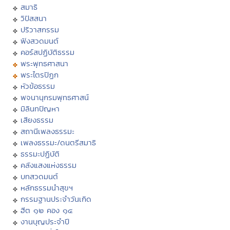
สมาธิ
วิปัสสนา
ปริวาสกรรม
ฟังสวดมนต์
คอร์สปฏิบัติธรรม
พระพุทธศาสนา
พระไตรปิฏก
หัวข้อธรรม
พจนานุกรมพุทธศาสน์
มิลินทปัญหา
เสียงธรรม
สถานีเพลงธรรมะ
เพลงธรรมะ/ดนตรีสมาธิ
ธรรมะปฏิบัติ
คลังแสงแห่งธรรม
บทสวดมนต์
หลักธรรมนำสุขฯ
กรรมฐานประจำวันเกิด
ฮีต ๑๒ คอง ๑๔
งานบุญประจำปี