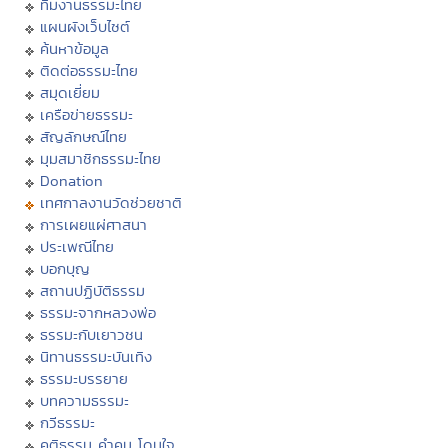
ทีมงานธรรมะไทย
แผนผังเว็บไซต์
ค้นหาข้อมูล
ติดต่อธรรมะไทย
สมุดเยี่ยม
เครือข่ายธรรมะ
สัญลักษณ์ไทย
มุมสมาชิกธรรมะไทย
Donation
เทศกาลงานวัดช่วยชาติ
การเผยแผ่ศาสนา
ประเพณีไทย
บอกบุญ
สถานปฏิบัติธรรม
ธรรมะจากหลวงพ่อ
ธรรมะกับเยาวชน
นิทานธรรมะบันเทิง
ธรรมะบรรยาย
บทความธรรมะ
กวีธรรมะ
คติธรรม คำคม โดนใจ