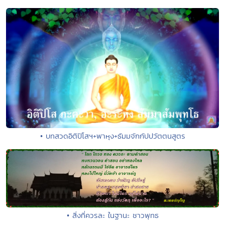
• บทสวดอิติปิโสฯ+พาหุง+ธัมมจักกัปปวัตตนสูตร
• สิ่งที่ควรละ ในฐานะ ชาวพุทธ