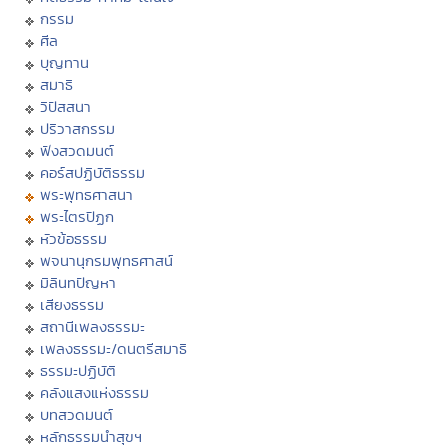
กรรม
ศีล
บุญทาน
สมาธิ
วิปัสสนา
ปริวาสกรรม
ฟังสวดมนต์
คอร์สปฏิบัติธรรม
พระพุทธศาสนา
พระไตรปิฏก
หัวข้อธรรม
พจนานุกรมพุทธศาสน์
มิลินทปัญหา
เสียงธรรม
สถานีเพลงธรรมะ
เพลงธรรมะ/ดนตรีสมาธิ
ธรรมะปฏิบัติ
คลังแสงแห่งธรรม
บทสวดมนต์
หลักธรรมนำสุขฯ