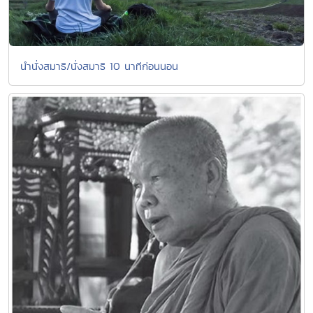
นํานั่งสมาธิ/นั่งสมาธิ 10 นาทีก่อนนอน