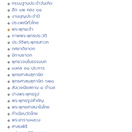
กรรมฐานประจำวันเกิด
ฮีต ๑๒ คอง ๑๔
งานบุญประจำปี
ประเพณีทั่วไทย
พระพุทธเจ้า
ภาพพระพุทธประวัติ
ประวัติพระพุทธสาวก
ทศชาติชาดก
นิทานชาดก
พุทธวจนในธรรมบท
มงคล ๓๘ ประการ
พุทธศาสนสุภาษิต
พุทธศาสนสุภาษิต ๖๒๑
สังเวชนียสถาน ๔ ตำบล
ปางพระพุทธรูป
พระพุทธรูปสำคัญ
พระพุทธศาสนาในไทย
ทำเนียบวัดไทย
พระอารามหลวง
ศาสนพิธี