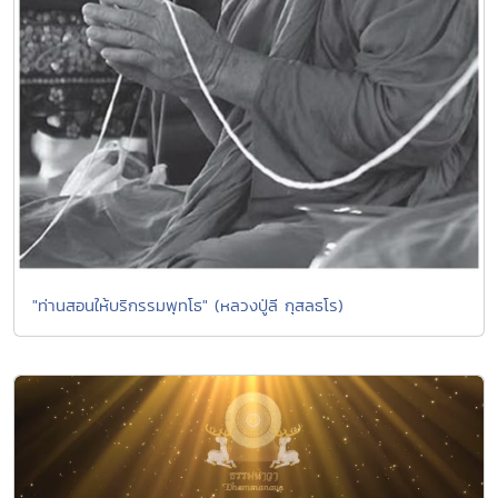
"ท่านสอนให้บริกรรมพุทโธ" (หลวงปู่ลี กุสลธโร)