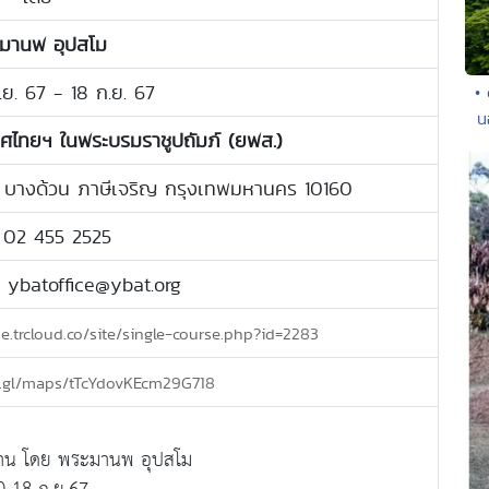
มานพ อุปสโม
ก.ย. 67 - 18 ก.ย. 67
•
น
ทศไทยฯ ในพระบรมราชูปถัมภ์ (ยพส.)
 บางด้วน ภาษีเจริญ กรุงเทพมหานคร 10160
: 02 455 2525
: ybatoffice@ybat.org
se.trcloud.co/site/single-course.php?id=2283
o.gl/maps/tTcYdovKEcm29G718
ฐาน โดย พระมานพ อุปสโม