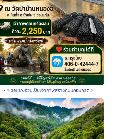
• ✨ขอเชิญร่วมเป็นเจ้าภาพสร้างถนนคอนกรีต✨