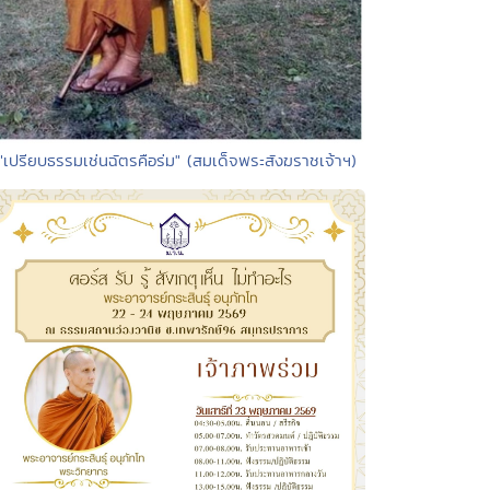
"เปรียบธรรมเช่นฉัตรคือร่ม" (สมเด็จพระสังฆราชเจ้าฯ)