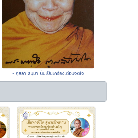
• กุสลา ธมฺมา นั้นเป็นเครื่องเตือนจิตใจ