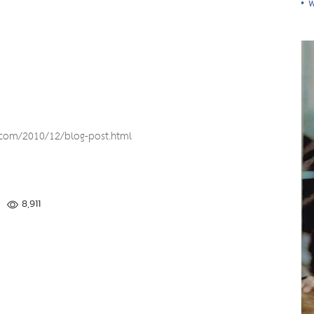
• 
.com/2010/12/blog-post.html
8,911