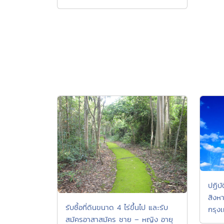
ปฏิบ
สิงห
รับซื้อที่ดินขนาด 4 ไร่ขึ้นไป และรับ
กรุง
สมัครอาสาสมัคร ชาย – หญิง อายุ