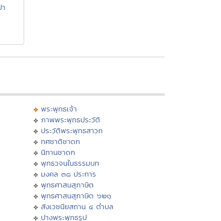
่า
พระพุทธเจ้า
ภาพพระพุทธประวัติ
ประวัติพระพุทธสาวก
ทศชาติชาดก
นิทานชาดก
พุทธวจนในธรรมบท
มงคล ๓๘ ประการ
พุทธศาสนสุภาษิต
พุทธศาสนสุภาษิต ๖๒๑
สังเวชนียสถาน ๔ ตำบล
ปางพระพุทธรูป