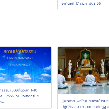
อาทิตย์ที่ 17 กุมภาพันธ์ 56
ัติธรรมแบบเจโตวิมุติ 1-10
าคม 2556 ณ ปัณฑิตารมย์
((พักกาย-พักใจ)) สมัครเข้ารับก
เทพ
ปฏิบัติธรรม (ตามเเบบสติปัฏฐา