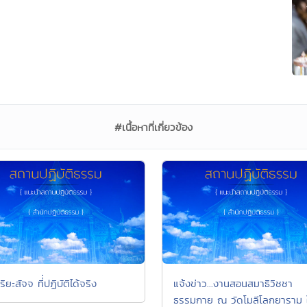
#เนื้อหาที่เกี่ยวข้อง
 อริยะสัจจ ที่่ปฏิบัติได้จริง
แจ้งข่าว...งานสอนสมาธิวิชชา
ธรรมกาย ณ วัดโมลีโลกยาราม 