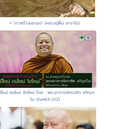
• "เราสร้างเอาเอง" (หลวงปู่ฝั้น อาจาโร)
ปีใหม่ คนใหม่ จิตใหม่ โดย : พระอาจารย์ครรชิต อกิญจ
โน 12มค63 (1/2)