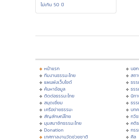
ไม่เกิน 50 ปี
หน้าแรก
บอก
ทีมงานธรรมะไทย
สถา
แผนผังเว็บไซต์
ธรร
ค้นหาข้อมูล
ธรร
ติดต่อธรรมะไทย
นิทา
สมุดเยี่ยม
ธรร
เครือข่ายธรรมะ
บทค
สัญลักษณ์ไทย
กวี
มุมสมาชิกธรรมะไทย
คติ
Donation
กรร
เทศกาลงานวัดช่วยชาติ
ศีล