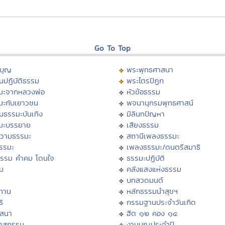
Go To Top
บุญ
พระพุทธศาสนา
นปฏิบัติธรรม
พระไตรปิฏก
มะจากหลวงพ่อ
หัวข้อธรรม
มะกับเยาวชน
พจนานุกรมพุทธศาสน์
นธรรมะบันเทิง
มิลินทปัญหา
มะบรรยาย
เสียงธรรม
วามธรรมะ
สถานีเพลงธรรมะ
ธรรมะ
เพลงธรรมะ/ดนตรีสมาธิ
ธรรม คำคม โดนใจ
ธรรมะปฏิบัติ
ม
คลังแสงแห่งธรรม
บทสวดมนต์
ทาน
หลักธรรมนำสุขฯ
ิ
กรรมฐานประจำวันเกิด
สสนา
ฮีต ๑๒ คอง ๑๔
วาสกรรม
งานบุญประจำปี