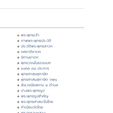
พระพุทธเจ้า
ภาพพระพุทธประวัติ
ประวัติพระพุทธสาวก
ทศชาติชาดก
นิทานชาดก
พุทธวจนในธรรมบท
มงคล ๓๘ ประการ
พุทธศาสนสุภาษิต
พุทธศาสนสุภาษิต ๖๒๑
สังเวชนียสถาน ๔ ตำบล
ปางพระพุทธรูป
พระพุทธรูปสำคัญ
พระพุทธศาสนาในไทย
ทำเนียบวัดไทย
พระอารามหลวง