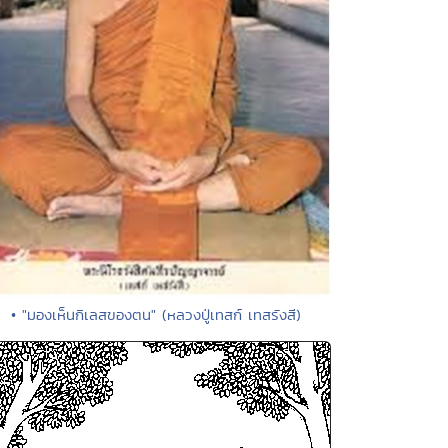
• "มองเห็นกิเลสของตน" (หลวงปู่เทสก์ เทสรังสี)