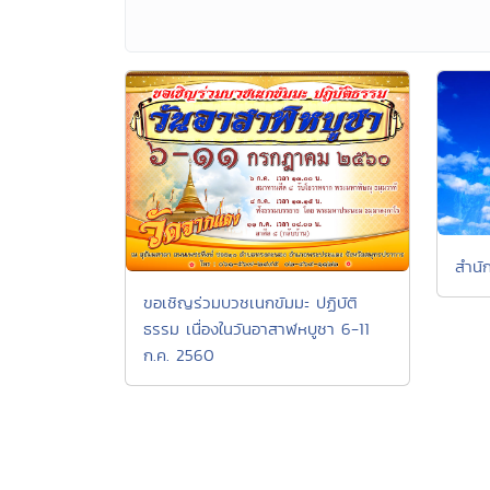
สำนั
ขอเชิญร่วมบวชเนกขัมมะ ปฏิบัติ
ธรรม เนื่องในวันอาสาฬหบูชา 6-11
ก.ค. 2560