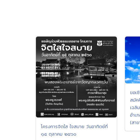
ขอเช
สมัค
เฉลิ
อำเภ
(สาข
โครงการจิตใส ใจสบาย วันอาทิตย์ที่
๑๕ ตุลาคม ๒๕๖๐