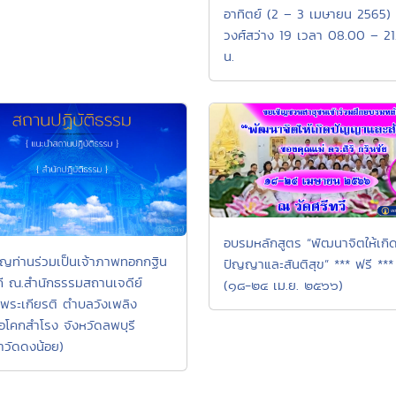
อาทิตย์ (2 – 3 เมษายน 2565)
วงศ์สว่าง 19 เวลา 08.00 – 2
น.
อบรมหลักสูตร “พัฒนาจิตให้เกิ
ิญท่านร่วมเป็นเจ้าภาพทอกกฐิน
ปัญญาและสันติสุข” *** ฟรี ***
คี ณ.สำนักธรรมสถานเจดีย์
(๑๘-๒๔ เม.ย. ๒๕๖๖)
มพระเกียรติ ตำบลวังเพลิง
อโคกสำโรง จังหวัดลพบุรี
าวัดดงน้อย)