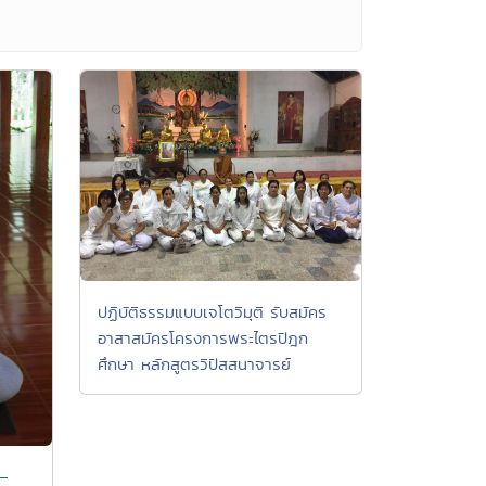
ปฏิบัติธรรมแบบเจโตวิมุติ รับสมัคร
อาสาสมัครโครงการพระไตรปิฎก
ศึกษา หลักสูตรวิปัสสนาจารย์
 –