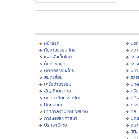
หน้าแรก
บอก
ทีมงานธรรมะไทย
สถา
แผนผังเว็บไซต์
ธรร
ค้นหาข้อมูล
ธรร
ติดต่อธรรมะไทย
นิทา
สมุดเยี่ยม
ธรร
เครือข่ายธรรมะ
บทค
สัญลักษณ์ไทย
กวี
มุมสมาชิกธรรมะไทย
คติ
Donation
กรร
เทศกาลงานวัดช่วยชาติ
ศีล
การเผยแผ่ศาสนา
บุญ
ประเพณีไทย
สมาธ
วิปั
ปริ