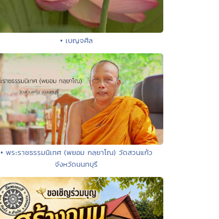
• เบญจศีล
• พระราชธรรมนิเทศ (พยอม กลฺยาโณ) วัดสวนแก้ว
จังหวัดนนทบุรี