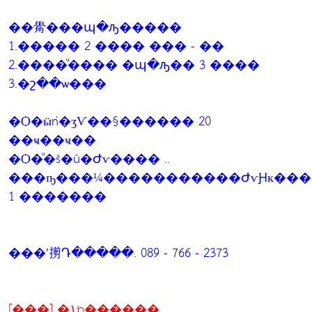
��觷���պ�ԡ�����
1.����� 2 ���� ��� - ��
2.����ͧ���� �պ�ԡ�� 3 ����
3.�շ��ѡ���
�Ѻ�ӹǹ�ӡѴ��§������ 20
��ҹ��ҹ��
�Ѻ�ͧ�š�û�Ժѵ���� ..
���ҧ���¼�����������ԺѵԨк���ب�ص��ҹ����
1 �������
���ʹ㨵Դ�����. 089 - 766 - 2373
[���] �١þ������