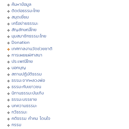
ค้นหาข้อมูล
ติดต่อธรรมะไทย
สมุดเยี่ยม
เครือข่ายธรรมะ
สัญลักษณ์ไทย
มุมสมาชิกธรรมะไทย
Donation
เทศกาลงานวัดช่วยชาติ
การเผยแผ่ศาสนา
ประเพณีไทย
บอกบุญ
สถานปฏิบัติธรรม
ธรรมะจากหลวงพ่อ
ธรรมะกับเยาวชน
นิทานธรรมะบันเทิง
ธรรมะบรรยาย
บทความธรรมะ
กวีธรรมะ
คติธรรม คำคม โดนใจ
กรรม