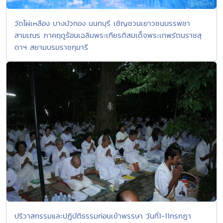
วัดไผ่เหลือง บางบัวทอง นนทบุรี เชิญชวนเยาวชนบรรพชา
สามเณร ภาคฤดูร้อนเฉลิมพระเกียรติสมเด็จพระเทพรัตนราชสุ
ดาฯ สยามบรมราชกุมารี
ปริวาสกรรมและปฏิบัติธรรมก่อนเข้าพรรษา วันที่1-11กรกฏา