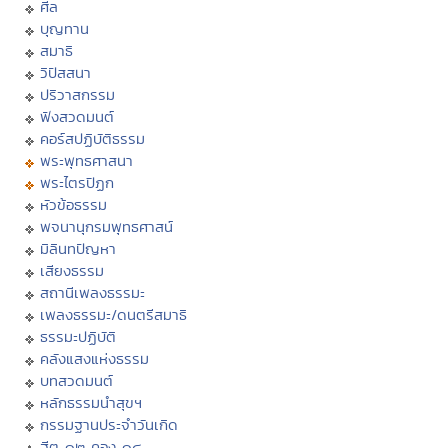
ศีล
บุญทาน
สมาธิ
วิปัสสนา
ปริวาสกรรม
ฟังสวดมนต์
คอร์สปฏิบัติธรรม
พระพุทธศาสนา
พระไตรปิฏก
หัวข้อธรรม
พจนานุกรมพุทธศาสน์
มิลินทปัญหา
เสียงธรรม
สถานีเพลงธรรมะ
เพลงธรรมะ/ดนตรีสมาธิ
ธรรมะปฏิบัติ
คลังแสงแห่งธรรม
บทสวดมนต์
หลักธรรมนำสุขฯ
กรรมฐานประจำวันเกิด
ฮีต ๑๒ คอง ๑๔