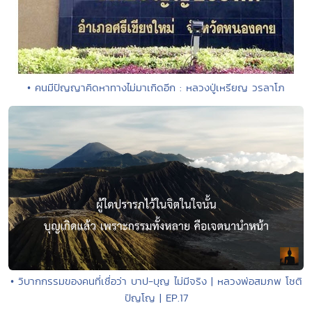
• คนมีปัญญาคิดหาทางไม่มาเกิดอีก : หลวงปู่เหรียญ วรลาโภ
• วิบากกรรมของคนที่เชื่อว่า บาป-บุญ ไม่มีจริง | หลวงพ่อสมภพ โชติ
ปัญโญ | EP.17