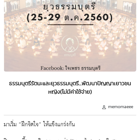
ธรรมบุตรีรัตนะและยุวธรรมบุตรี...พัฒนาปัญญาเยาวชน
หญิง(ไม่มีค่าใช้จ่าย)
memomaeee
มาเริ่ม “ฝึกจิตใจ” ให้แข็งแกร่งกัน