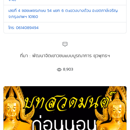
เลขที่ 4 ซอยเพชรเกษม 54 แยก 6 ต.แขวงบางด้วน อ.เขตภาษีเจริญ
จ.กรุงเทพฯ 10160
โทร: 0614089494
ที่มา : พัฒนาจิตเยาวชนแบบบูรณาการ ยุวพุทธฯ
8,903