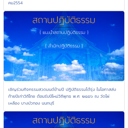
คม2554
เชิญร่วมกิจกรรมสวดมนต์ข้ามปี ปฏิบัติธรรมโต้รุ่ง ในโอกาสส่ง
ท้ายปีเก่าวิถีไทย ต้อนรับปีใหม่วิถีพุทธ พ.ศ. ๒๕๕๖ ณ วัดไผ่
เหลือง บางบัวทอง นนทบุรี