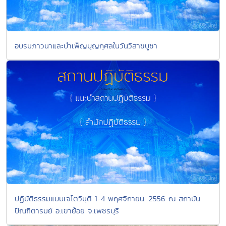
อบรมภาวนาและบำเพ็ญบุญกุศลในวันวิสาขบูชา
ปฏิบัติธรรมแบบเจโตวิมุติ 1-4 พฤศจิกายน. 2556 ณ สถาบัน
ปัณฑิตารมย์ อ.เขาย้อย จ.เพชรบุรี