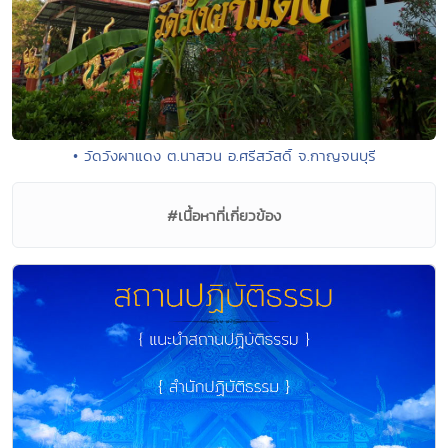
• วัดวังผาแดง ต.นาสวน อ.ศรีสวัสดิ์ จ.กาญจนบุรี
#เนื้อหาที่เกี่ยวข้อง