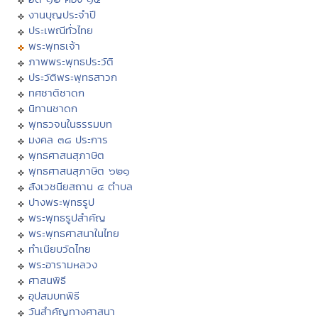
งานบุญประจำปี
ประเพณีทั่วไทย
พระพุทธเจ้า
ภาพพระพุทธประวัติ
ประวัติพระพุทธสาวก
ทศชาติชาดก
นิทานชาดก
พุทธวจนในธรรมบท
มงคล ๓๘ ประการ
พุทธศาสนสุภาษิต
พุทธศาสนสุภาษิต ๖๒๑
สังเวชนียสถาน ๔ ตำบล
ปางพระพุทธรูป
พระพุทธรูปสำคัญ
พระพุทธศาสนาในไทย
ทำเนียบวัดไทย
พระอารามหลวง
ศาสนพิธี
อุปสมบทพิธี
วันสำคัญทางศาสนา