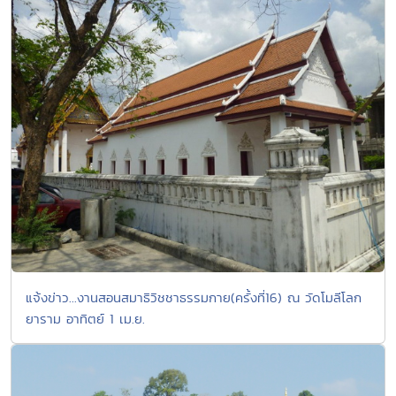
แจ้งข่าว...งานสอนสมาธิวิชชาธรรมกาย(ครั้งที่16) ณ วัดโมลีโลก
ยาราม อาทิตย์ 1 เม.ย.