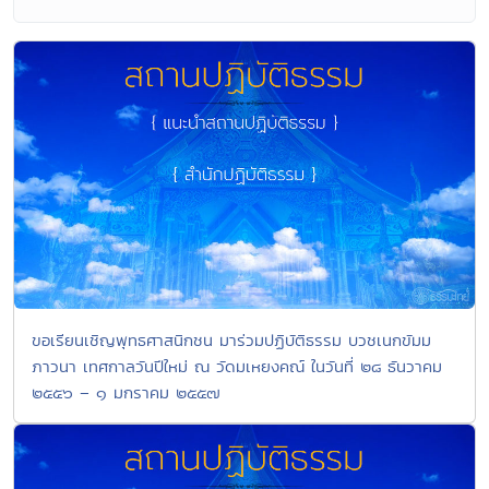
ขอเรียนเชิญพุทธศาสนิกชน มาร่วมปฏิบัติธรรม บวชเนกขัมม
ภาวนา เทศกาลวันปีใหม่ ณ วัดมเหยงคณ์ ในวันที่ ๒๘ ธันวาคม
๒๕๕๖ – ๑ มกราคม ๒๕๕๗