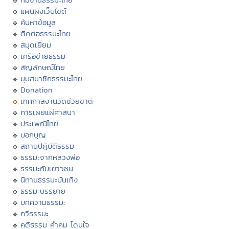
แผนผังเว็บไซต์
ค้นหาข้อมูล
ติดต่อธรรมะไทย
สมุดเยี่ยม
เครือข่ายธรรมะ
สัญลักษณ์ไทย
มุมสมาชิกธรรมะไทย
Donation
เทศกาลงานวัดช่วยชาติ
การเผยแผ่ศาสนา
ประเพณีไทย
บอกบุญ
สถานปฏิบัติธรรม
ธรรมะจากหลวงพ่อ
ธรรมะกับเยาวชน
นิทานธรรมะบันเทิง
ธรรมะบรรยาย
บทความธรรมะ
กวีธรรมะ
คติธรรม คำคม โดนใจ