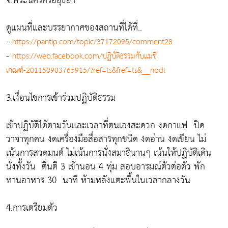
จ.พระนครศรีอยุธยา
ดูแผนที่และบรรยากาศของสถานที่ได้ที่..
-
https://pantip.com/topic/37172095/comment28
-
https://web.facebook.com/ปฏิบัติธรรมกับแม่ชี
เกณฑ์-201150903765915/?ref=ts&fref=ts&__nodl
3.เงื่อนไขการเข้าร่วมปฏิบัติธรรม
เข้าปฏิบัติได้ตามวันและเวลาที่ตนเองสะดวก งดกาแฟ ปิด
วาจาทุกคน งดเครื่องมือสื่อสารทุกชนิด งดอ่าน งดเขียน ไม่
เน้นการสวดมนต์ ไม่เน้นการนั่งสมาธินานๆ เน้นให้ปฏิบัติเดิน
นั่งทั้งวัน ตื่นตี 3 เข้านอน 4 ทุ่ม สอบอารมณ์ตัวต่อตัว พัก
ทานอาหาร 30 นาที ห้ามหลังแตะพื้นในเวลากลางวัน
4.การเตรียมตัว