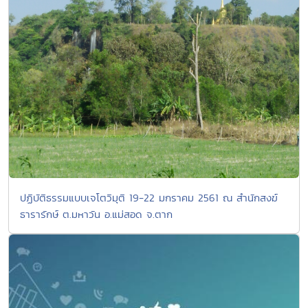
ปฏิบัติธรรมแบบเจโตวิมุติ 19-22 มกราคม 2561 ณ สำนักสงฆ์
ธารารักษ์ ต.มหาวัน อ.แม่สอด จ.ตาก