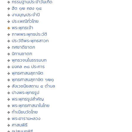
กรรมฐานประจำวันเกิด
ฮีต ๑๒ คอง ๑๔
งานบุญประจำปี
ประเพณีทั่วไทย
พระพุทธเจ้า
ภาพพระพุทธประวัติ
ประวัติพระพุทธสาวก
ทศชาติชาดก
นิทานชาดก
พุทธวจนในธรรมบท
มงคล ๓๘ ประการ
พุทธศาสนสุภาษิต
พุทธศาสนสุภาษิต ๖๒๑
สังเวชนียสถาน ๔ ตำบล
ปางพระพุทธรูป
พระพุทธรูปสำคัญ
พระพุทธศาสนาในไทย
ทำเนียบวัดไทย
พระอารามหลวง
ศาสนพิธี
อุปสมบทพิธี