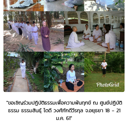
"ขอเชิญร่วมปฏิบัติธรรมเพื่อความพ้นทุกข์ ณ ศูนย์ปฏิบัติ
ธรรม ธรรมสินธุ์ โตดี วงศ์ภักดีวีรกุล จ.อยุธยา 18 - 21
ม.ค. 61"