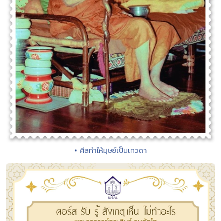
• ศีลทำให้มุษย์เป็นเทวดา