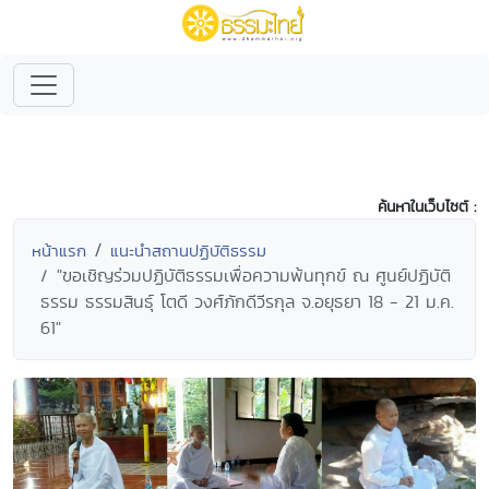
ค้นหาในเว็บไซต์ :
หน้าแรก
แนะนำสถานปฏิบัติธรรม
"ขอเชิญร่วมปฏิบัติธรรมเพื่อความพ้นทุกข์ ณ ศูนย์ปฏิบัติ
ธรรม ธรรมสินธุ์ โตดี วงศ์ภักดีวีรกุล จ.อยุธยา 18 - 21 ม.ค.
61"