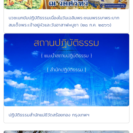
บวชเนกขัมปฏิบัติธรรมเนื่องในวันเฉลิมพระชนมพรรษาพระบาท
สมเด็จพระเจ้าอยู่หัวและวันอาสาฬหบูชา (๒๘ ก.ค. ๒๕๖๖)
ปฏิบัติธรรมสำนักแม่ชีวัดสร้อยทอง กรุงเทพฯ