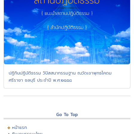
ปฏิทินปฏิบัติธรรม วิปัสสนากรรมฐาน ณวัดเขาพุทธโคดม
ศรีราชา ชลบุรี ประจำปี พ.ศ.๒๕๕๘
Go To Top
หน้าแรก
ทีมงานธรรมะไทย