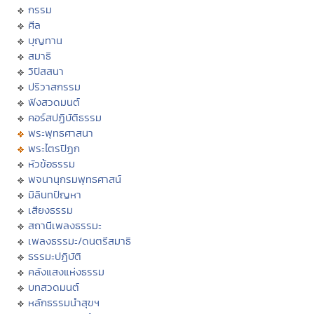
กรรม
ศีล
บุญทาน
สมาธิ
วิปัสสนา
ปริวาสกรรม
ฟังสวดมนต์
คอร์สปฏิบัติธรรม
พระพุทธศาสนา
พระไตรปิฏก
หัวข้อธรรม
พจนานุกรมพุทธศาสน์
มิลินทปัญหา
เสียงธรรม
สถานีเพลงธรรมะ
เพลงธรรมะ/ดนตรีสมาธิ
ธรรมะปฏิบัติ
คลังแสงแห่งธรรม
บทสวดมนต์
หลักธรรมนำสุขฯ