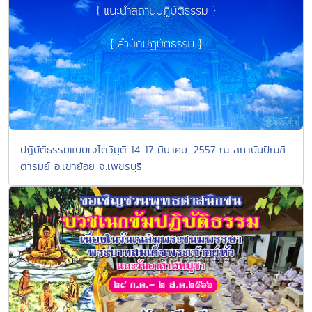
ปฏิบัติธรรมแบบเจโตวิมุติ 14-17 มีนาคม. 2557 ณ สถาบันปัณฑิ
ตารมย์ อ.เขาย้อย จ.เพชรบุรี