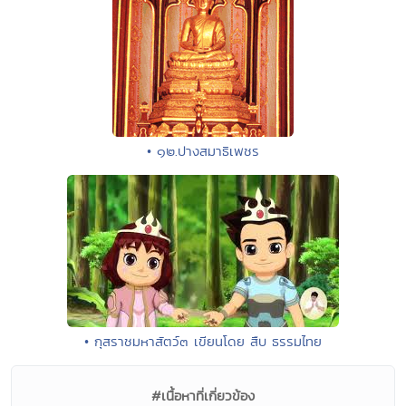
• ๑๒.ปางสมาธิเพชร
• กุสราชมหาสัตว์๓ เขียนโดย สืบ ธรรมไทย
#เนื้อหาที่เกี่ยวข้อง