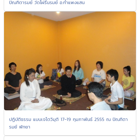
ปัณฑิตารมย์ วัดไผ่รื่นรมย์ อ.กำแพงแสน
ปฏิบัติธรรม แบบเจโตวิมุติ 17-19 กุมภาพันธ์ 2555 ณ ปัณฑิตา
รมย์ พัทยา