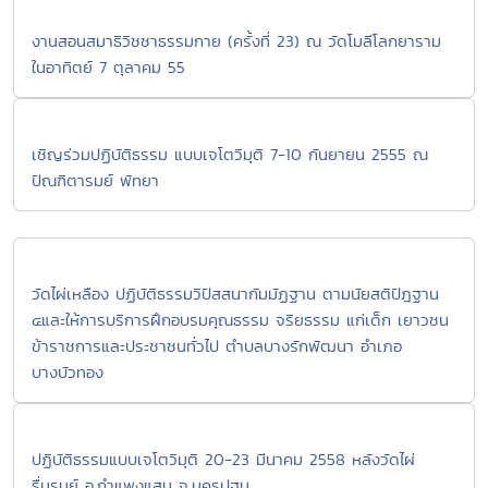
งานสอนสมาธิวิชชาธรรมกาย (ครั้งที่ 23) ณ วัดโมลีโลกยาราม
ในอาทิตย์ 7 ตุลาคม 55
เชิญร่วมปฏิบัติธรรม แบบเจโตวิมุติ 7-10 กันยายน 2555 ณ
ปัณฑิตารมย์ พัทยา
วัดไผ่เหลือง ปฏิบัติธรรมวิปัสสนากัมมัฏฐาน ตามนัยสติปัฎฐาน
๔และให้การบริการฝึกอบรมคุณธรรม จริยธรรม แก่เด็ก เยาวชน
ข้าราชการและประชาชนทั่วไป ตำบลบางรักพัฒนา อำเภอ
บางบัวทอง
ปฏิบัติธรรมแบบเจโตวิมุติ 20-23 มีนาคม 2558 หลังวัดไผ่
รื่นรมย์ อ.กำแพงแสน จ.นครปฐม