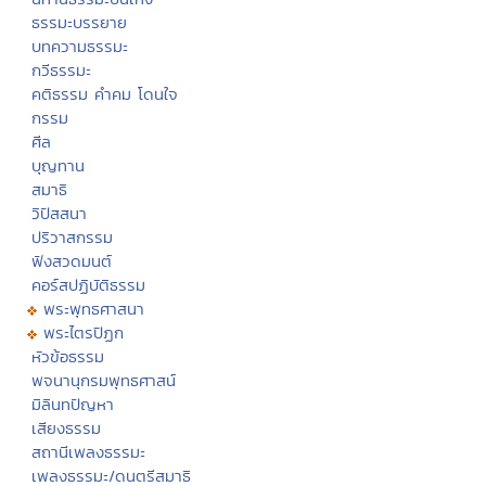
ธรรมะบรรยาย
บทความธรรมะ
กวีธรรมะ
คติธรรม คำคม โดนใจ
กรรม
ศีล
บุญทาน
สมาธิ
วิปัสสนา
ปริวาสกรรม
ฟังสวดมนต์
คอร์สปฏิบัติธรรม
พระพุทธศาสนา
พระไตรปิฏก
หัวข้อธรรม
พจนานุกรมพุทธศาสน์
มิลินทปัญหา
เสียงธรรม
สถานีเพลงธรรมะ
เพลงธรรมะ/ดนตรีสมาธิ