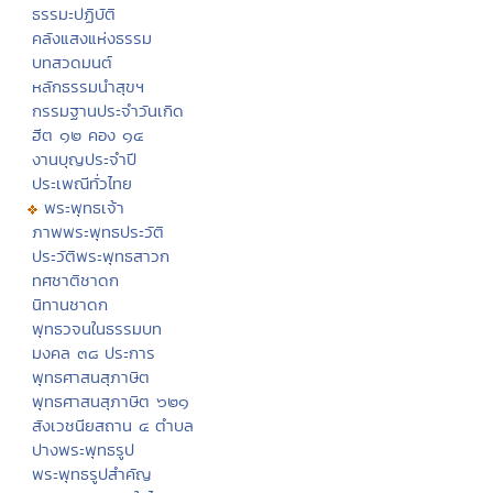
ธรรมะปฏิบัติ
คลังแสงแห่งธรรม
บทสวดมนต์
หลักธรรมนำสุขฯ
กรรมฐานประจำวันเกิด
ฮีต ๑๒ คอง ๑๔
งานบุญประจำปี
ประเพณีทั่วไทย
พระพุทธเจ้า
ภาพพระพุทธประวัติ
ประวัติพระพุทธสาวก
ทศชาติชาดก
นิทานชาดก
พุทธวจนในธรรมบท
มงคล ๓๘ ประการ
พุทธศาสนสุภาษิต
พุทธศาสนสุภาษิต ๖๒๑
สังเวชนียสถาน ๔ ตำบล
ปางพระพุทธรูป
พระพุทธรูปสำคัญ