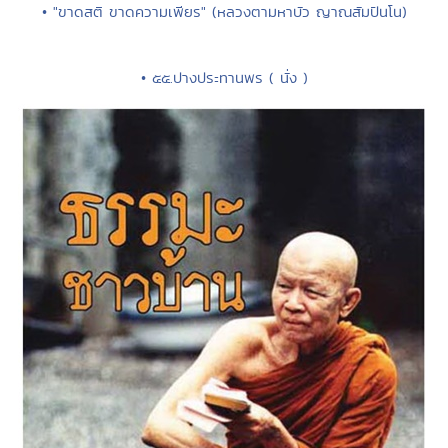
• "ขาดสติ ขาดความเพียร" (หลวงตามหาบัว ญาณสัมปันโน)
• ๕๕.ปางประทานพร ( นั่ง )