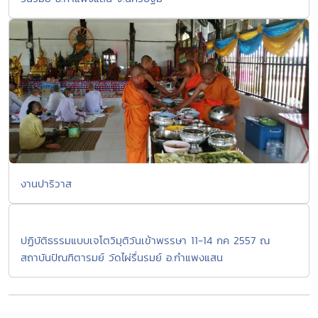
งานปาริวาส
ปฏิบัติธรรมแบบเจโตวิมุติวันเข้าพรรษา 11-14 กค 2557 ณ
สถาบันปัณฑิตารมย์ วัดไผ่รื่นรมย์ อ.กำแพงแสน