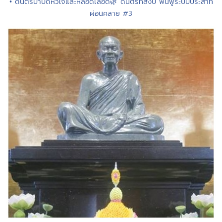
• ดนตรีบำบัดหัวใจและหลอดเลือด🌿 ดนตรีที่สงบ ฟื้นฟูระบบประสาท
ผ่อนคลาย #3