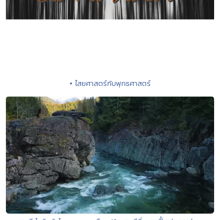
• ไสยศาสตร์กับพุทธศาสตร์