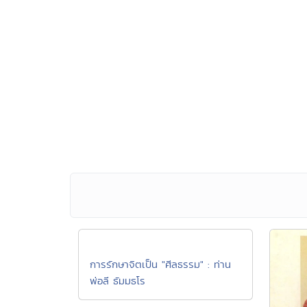
การรักษาจิตเป็น "ศีลธรรม" : ท่าน
พ่อลี ธัมมธโร