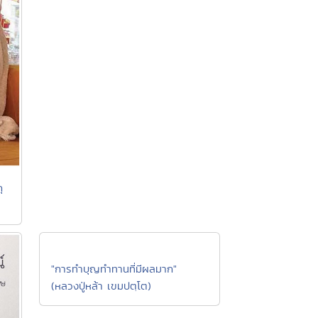
ุ
"การทำบุญทำทานที่มีผลมาก"
(หลวงปู่หล้า เขมปตฺโต)