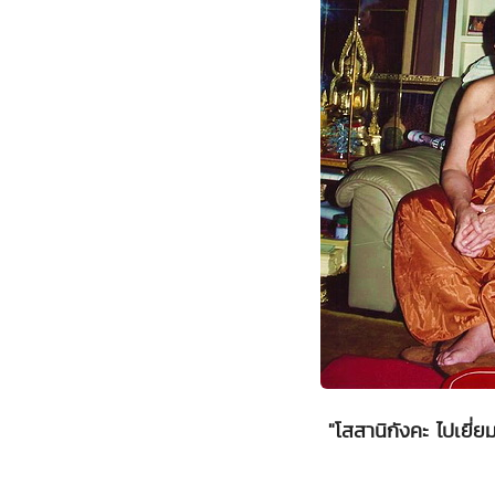
"โสสานิกังคะ ไปเยี่ย