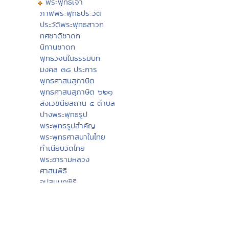
พระพุทธเจ้า
ภาพพระพุทธประวัติ
ประวัติพระพุทธสาวก
ทศชาติชาดก
นิทานชาดก
พุทธวจนในธรรมบท
มงคล ๓๘ ประการ
พุทธศาสนสุภาษิต
พุทธศาสนสุภาษิต ๖๒๑
สังเวชนียสถาน ๔ ตำบล
ปางพระพุทธรูป
พระพุทธรูปสำคัญ
พระพุทธศาสนาในไทย
ทำเนียบวัดไทย
พระอารามหลวง
ศาสนพิธี
อุปสมบทพิธี
วันสำคัญทางศาสนา