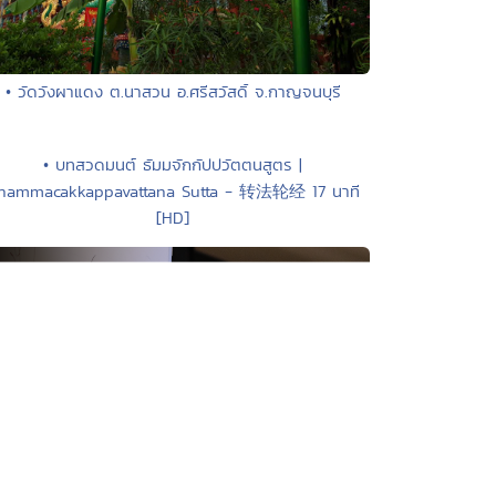
• วัดวังผาแดง ต.นาสวน อ.ศรีสวัสดิ์ จ.กาญจนบุรี
• บทสวดมนต์ ธัมมจักกัปปวัตตนสูตร |
hammacakkappavattana Sutta - 转法轮经 17 นาที
[HD]