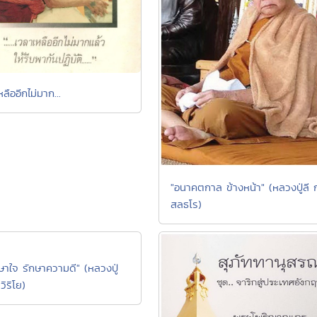
ลืออีกไม่มาก...
"อนาคตกาล ข้างหน้า" (หลวงปู่ลี ก
สลธโร)
กษาใจ รักษาความดี" (หลวงปู่
วิริโย)