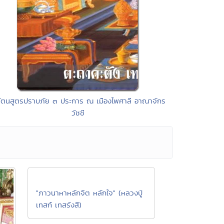
รัตนสูตรปราบภัย ๓ ประการ ณ เมืองไพศาลี อาณาจักร
วัชชี
"ภาวนาหาหลักจิต หลักใจ" (หลวงปู่
เทสก์ เทสรังสี)