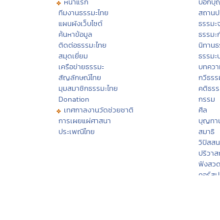
หน้าแรก
บอกบุ
ทีมงานธรรมะไทย
สถานปฏ
แผนผังเว็บไซต์
ธรรมะ
ค้นหาข้อมูล
ธรรมะ
ติดต่อธรรมะไทย
นิทานธ
สมุดเยี่ยม
ธรรมะ
เครือข่ายธรรมะ
บทควา
สัญลักษณ์ไทย
กวีธรร
มุมสมาชิกธรรมะไทย
คติธร
Donation
กรรม
เทศกาลงานวัดช่วยชาติ
ศีล
การเผยแผ่ศาสนา
บุญทา
ประเพณีไทย
สมาธิ
วิปัสส
ปริวา
ฟังสว
คอร์สป