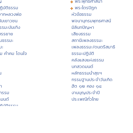
ญ
พระพุทธศาสนา
ิบัติธรรม
พระไตรปิฏก
จากหลวงพ่อ
หัวข้อธรรม
กับเยาวชน
พจนานุกรมพุทธศาสน์
รรมะบันเทิง
มิลินทปัญหา
บรรยาย
เสียงธรรม
มธรรมะ
สถานีเพลงธรรมะ
มะ
เพลงธรรมะ/ดนตรีสมาธิ
รม คำคม โดนใจ
ธรรมะปฏิบัติ
คลังแสงแห่งธรรม
บทสวดมนต์
น
หลักธรรมนำสุขฯ
กรรมฐานประจำวันเกิด
นา
ฮีต ๑๒ คอง ๑๔
สกรรม
งานบุญประจำปี
ดมนต์
ประเพณีทั่วไทย
ฏิบัติธรรม
Eng