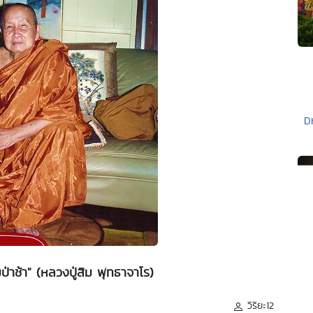
D
มป่าช้า" (หลวงปู่สิม พุทธาจาโร)
วิริยะ12