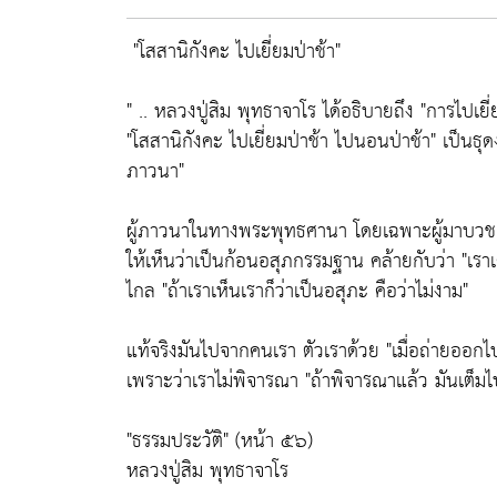
"โสสานิกังคะ ไปเยี่ยมป่าช้า"
" ..
หลวงปู่สิม พุทธาจาโร
ได้อธิบายถึง
"การไปเยี่
"โสสานิกังคะ ไปเยี่ยมป่าช้า ไปนอนป่าช้า"
เป็นธุด
ภาวนา"
ผู้ภาวนาในทางพระพุทธศานา โดยเฉพาะผู้มาบวช
ให้เห็นว่าเป็นก้อนอสุภกรรมฐาน คล้ายกับว่า
"เรา
ไกล
"ถ้าเราเห็นเราก็ว่าเป็นอสุภะ คือว่าไม่งาม"
แท้จริงมันไปจากคนเรา ตัวเราด้วย
"เมื่อถ่ายออกไ
เพราะว่าเราไม่พิจารณา
"ถ้าพิจารณาแล้ว มันเต็ม
"ธรรมประวัติ" (หน้า ๕๖)
หลวงปู่สิม พุทธาจาโร