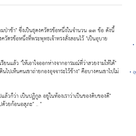
ยมป่าช้า"
ซึ่งเป็นธุดงควัตรข้อหนึ่งในจำนวน ๑๓ ข้อ ดังนี้
งควัตรข้อหนึ่งที่พระพุทธเจ้าทรงสั่งสอนไว้
"เป็นอุบาย
•
เรียนแล้ว
"ให้เอาใจออกห่างจากอารมณ์ที่ว่าสวยงามให้ได้"
เดินไปเห็นคนเขาถ่ายกองอุจจาระไว้ข้าง"
คือบางคนเขาไปไม่
• อ
ปแล้วก็ว่า เป็นปฏิกูล อยู่ในท้องเราว่าเป็นของดิบของดี"
ไปด้วยก้อนอสุภะ"
.. "