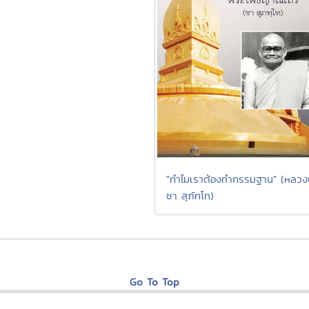
"ทำไมเราต้องทำกรรมฐาน" (หลวงป
ชา สุภัทโท)
Go To Top