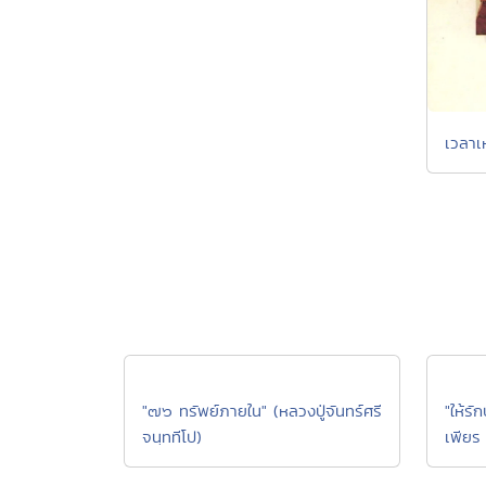
เวลาเห
"๗๖ ทรัพย์ภายใน" (หลวงปู่จันทร์ศรี
"ให้รั
จนฺททีโป)
เพียร 