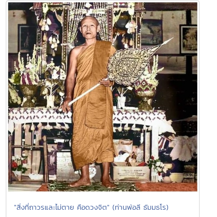
"สิ่งที่ถาวรและไม่ตาย คือดวงจิต" (ท่านพ่อลี ธัมมธโร)