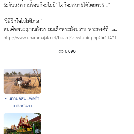
ระงับลงความร้อนก็จะไม่มี"
ใจก็จะสบายได้โดยควร .."
"วิธีฝึกใจไม่ให้โกรธ"
สมเด็จพระญาณสังวร สมเด็จพระสังฆราช พระองค์ที่ ๑๙
http://www.dhammajak.net/board/viewtopic.php?t=11471
6,690
• นิทานอีสป...พ่อค้า
เกลือกับลา