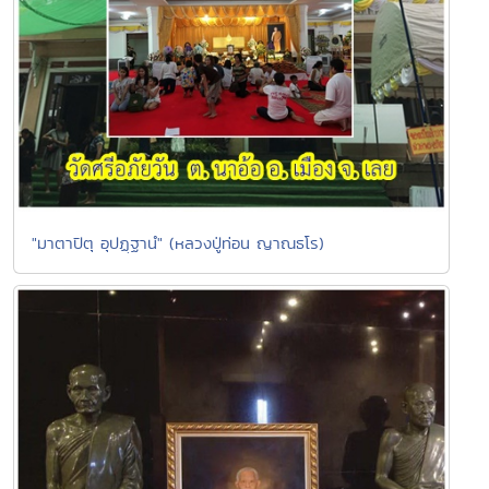
"มาตาปิตุ อุปฏฺฐานํ" (หลวงปู่ท่อน ญาณธโร)