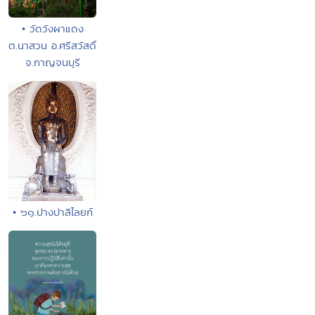
• วัดวังผาแดง
ต.นาสวน อ.ศรีสวัสดิ์
จ.กาญจนบุรี
• ๖๑.ปางปาลิไลยก์