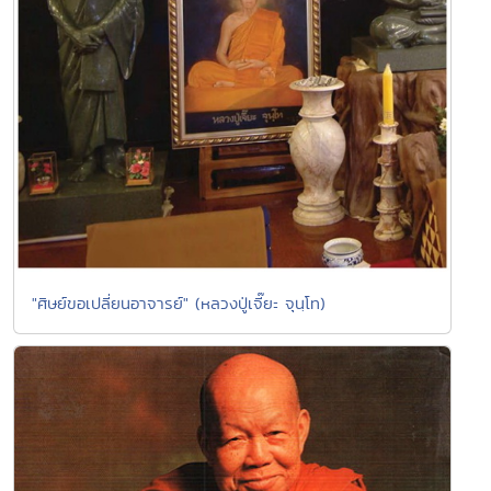
"ศิษย์ขอเปลี่ยนอาจารย์" (หลวงปู่เจี๊ยะ จุนฺโท)