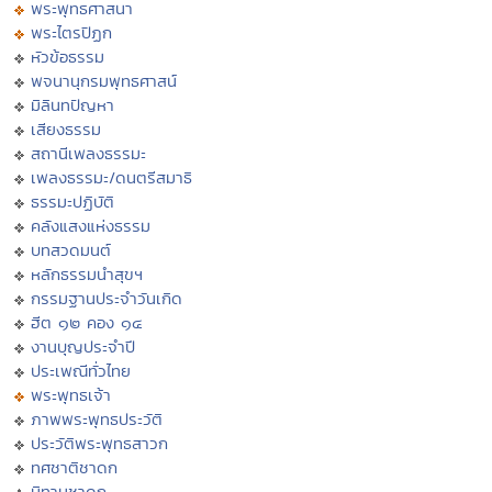
พระพุทธศาสนา
พระไตรปิฏก
หัวข้อธรรม
พจนานุกรมพุทธศาสน์
มิลินทปัญหา
เสียงธรรม
สถานีเพลงธรรมะ
เพลงธรรมะ/ดนตรีสมาธิ
ธรรมะปฏิบัติ
คลังแสงแห่งธรรม
บทสวดมนต์
หลักธรรมนำสุขฯ
กรรมฐานประจำวันเกิด
ฮีต ๑๒ คอง ๑๔
งานบุญประจำปี
ประเพณีทั่วไทย
พระพุทธเจ้า
ภาพพระพุทธประวัติ
ประวัติพระพุทธสาวก
ทศชาติชาดก
นิทานชาดก