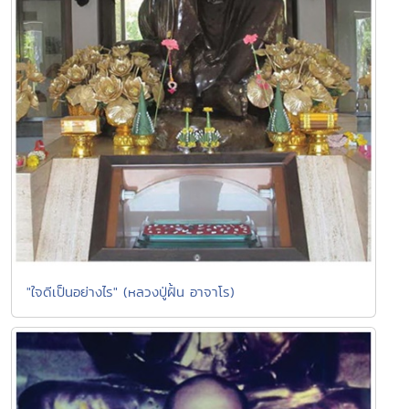
"ใจดีเป็นอย่างไร" (หลวงปู่ฝั้น อาจาโร)