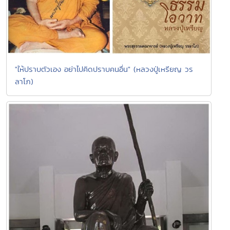
"ให้ปราบตัวเอง อย่าไปคิดปราบคนอื่น" (หลวงปู่เหรียญ วร
ลาโภ)