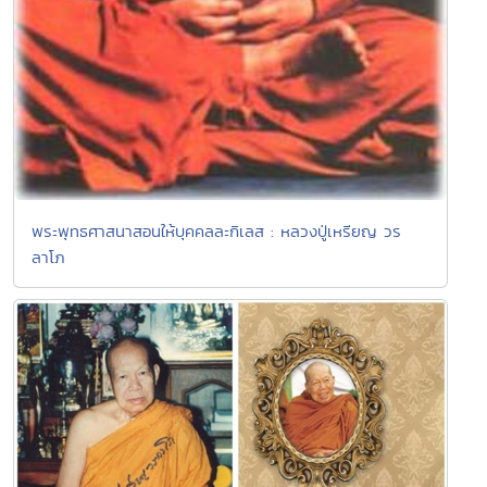
พระพุทธศาสนาสอนให้บุคคลละกิเลส : หลวงปู่เหรียญ วร
ลาโภ