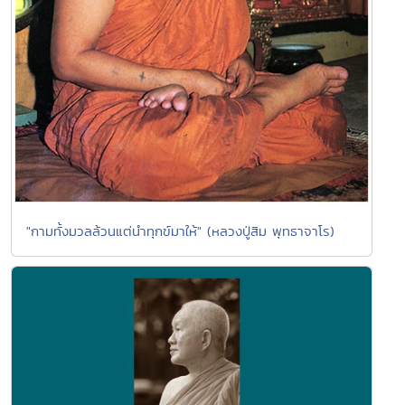
"กามทั้งมวลล้วนแต่นำทุกข์มาให้" (หลวงปู่สิม พุทธาจาโร)