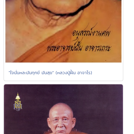
"ใจนั่นหละมันทุกข์ มันสุข" (หลวงปู่ฝั้น อาจาโร)