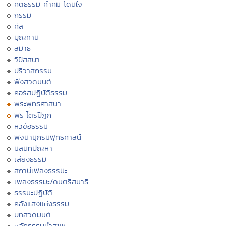
คติธรรม คำคม โดนใจ
กรรม
ศีล
บุญทาน
สมาธิ
วิปัสสนา
ปริวาสกรรม
ฟังสวดมนต์
คอร์สปฏิบัติธรรม
พระพุทธศาสนา
พระไตรปิฏก
หัวข้อธรรม
พจนานุกรมพุทธศาสน์
มิลินทปัญหา
เสียงธรรม
สถานีเพลงธรรมะ
เพลงธรรมะ/ดนตรีสมาธิ
ธรรมะปฏิบัติ
คลังแสงแห่งธรรม
บทสวดมนต์
หลักธรรมนำสุขฯ