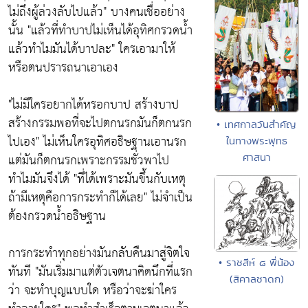
ไม่ถึงผู้ล่วงลับไปแล้ว"
บางคนเชื่ออย่าง
นั้น
"แล้วที่ทำบาปไม่เห็นได้อุทิศกรวดน้ำ
แล้วทำไมมันได้บาปละ"
ใครเอามาให้
หรือตนปรารถนาเอาเอง
"ไม่มีใครอยากได้หรอกบาป สร้างบาป
สร้างกรรมพอที่จะไปตกนรกมันก็ตกนรก
• เทศกาลวันสำคัญ
ไปเอง"
ไม่เห็นใครอุทิศอธิษฐานเอานรก
ในทางพระพุทธ
แต่มันก็ตกนรกเพราะกรรมชั่วพาไป
ศาสนา
ทำไมมันจึงได้
"ที่ได้เพราะมันขึ้นกับเหตุ
ถ้ามีเหตุคือการกระทำก็ได้เลย"
ไม่จำเป็น
ต้องกรวดน้ำอธิษฐาน
การกระทำทุกอย่างมันกลับคืนมาสู่จิตใจ
• ราชสีห์ ๘ พี่น้อง
ทันที
"มันเริ่มมาแต่ตัวเจตนาคิดนึกที่แรก
(สิคาลชาดก)
ว่า จะทำบุญแบบใด หรือว่าจะฆ่าใคร