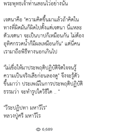
พระพุทธเจ้าท่านสอนไว่อย่างนั้น
เจตนาคือ
"ความคิดขึ้นมาแล้วถ้าคิดใน
ทางที่ผิดมันก็ผิดไปตั้งแต่เจตนา นี่แหละ
ตัวเจตนา จะเป็นบาปก็เหมือนกัน ไม่ต้อง
อุทิศกรวดน้ำก็มีผลเหมือนกัน"
แต่นี่คน
เรามาถือพิธีทางนอกเกินไป
"ไม่เขื่อให้มาประพฤติปฏิบัติจิตใจจนรู้
ความเป็นจริงเสียก่อนลองดู"
จึงจะรู้ตัว
ขึ้นมาว่า ประเพณีในการประพฤติปฏิบัติ
ธรรมว่า จะทำรูปใดวิธีใด .. "
"วีระปฏิปทา มหาวีโร"
หลวงปู่ศรี มหาวีโร
6,689