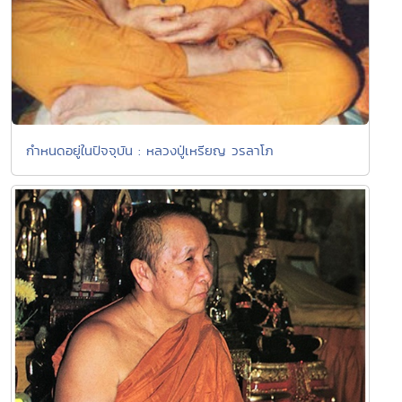
กำหนดอยู่ในปัจจุบัน : หลวงปู่เหรียญ วรลาโภ