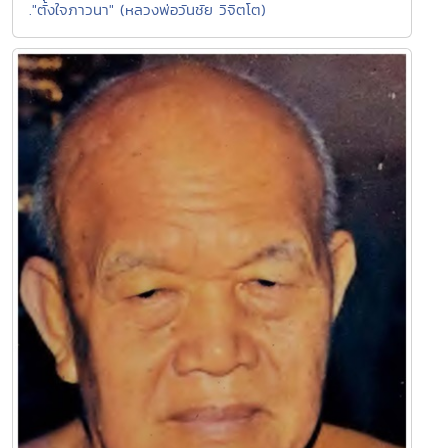
."ตั้งใจภาวนา" (หลวงพ่อวันชัย วิจิตโต)