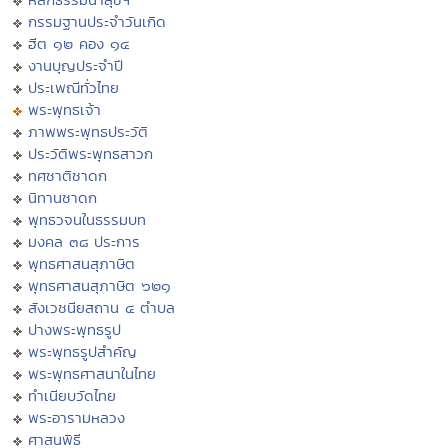
กรรมฐานประจำวันเกิด
ฮีต ๑๒ คอง ๑๔
งานบุญประจำปี
ประเพณีทั่วไทย
พระพุทธเจ้า
ภาพพระพุทธประวัติ
ประวัติพระพุทธสาวก
ทศชาติชาดก
นิทานชาดก
พุทธวจนในธรรมบท
มงคล ๓๘ ประการ
พุทธศาสนสุภาษิต
พุทธศาสนสุภาษิต ๖๒๑
สังเวชนียสถาน ๔ ตำบล
ปางพระพุทธรูป
พระพุทธรูปสำคัญ
พระพุทธศาสนาในไทย
ทำเนียบวัดไทย
พระอารามหลวง
ศาสนพิธี