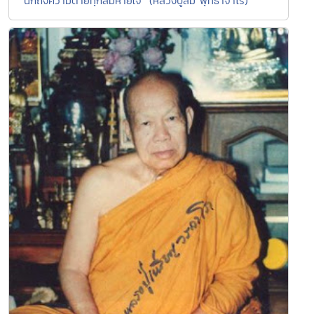
"นึกถึงความตายทุกลมหายใจ" (หลวงปู่สิม พุทธาจาโร)