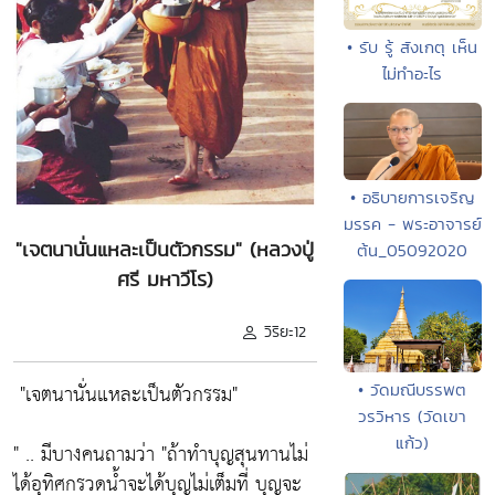
• รับ รู้ สังเกตุ เห็น
ไม่ทำอะไร
• อธิบายการเจริญ
มรรค - พระอาจารย์
"เจตนานั่นแหละเป็นตัวกรรม" (หลวงปู่
ต้น_05092020
ศรี มหาวีโร)
วิริยะ12
"เจตนานั่นแหละเป็นตัวกรรม"
• วัดมณีบรรพต
วรวิหาร (วัดเขา
แก้ว)
" .. มีบางคนถามว่า
"ถ้าทำบุญสุนทานไม่
ได้อุทิศกรวดน้ำจะได้บุญไม่เต็มที่ บุญจะ