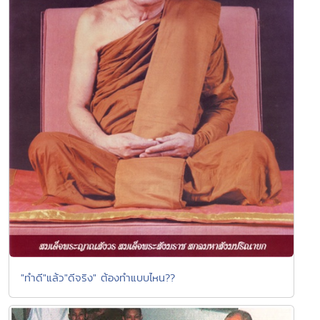
"ทำดี"แล้ว"ดีจริง" ต้องทำแบบไหน??