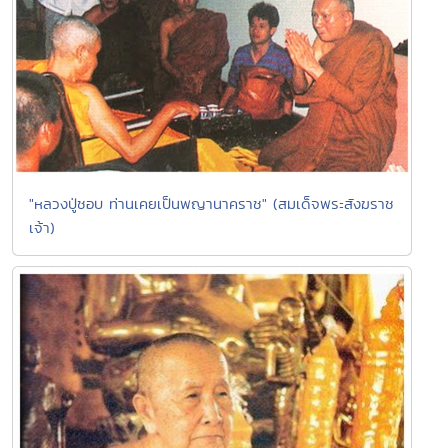
"หลวงปู่ชอบ ท่านเคยเป็นพญานาคราช" (สมเด็จพระสังฆราช
เจ้า)