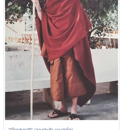
"นิโรธสมาบัติ" (ลวงปู่หล้า เขมปตฺโต)