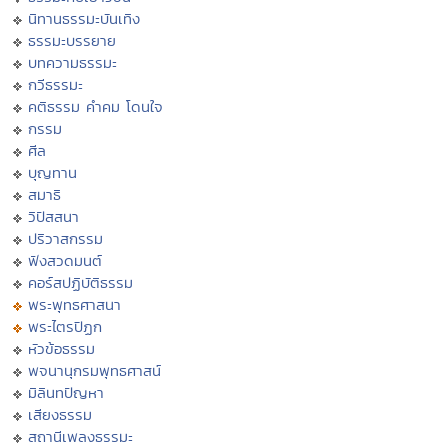
นิทานธรรมะบันเทิง
ธรรมะบรรยาย
บทความธรรมะ
กวีธรรมะ
คติธรรม คำคม โดนใจ
กรรม
ศีล
บุญทาน
สมาธิ
วิปัสสนา
ปริวาสกรรม
ฟังสวดมนต์
คอร์สปฏิบัติธรรม
พระพุทธศาสนา
พระไตรปิฏก
หัวข้อธรรม
พจนานุกรมพุทธศาสน์
มิลินทปัญหา
เสียงธรรม
สถานีเพลงธรรมะ