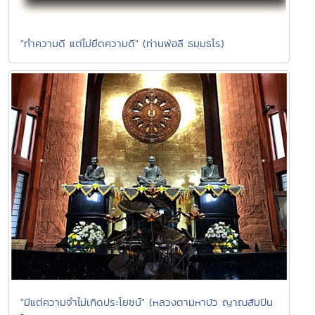
"ทำความดี แต่ไม่ยึดความดี" (ท่านพ่อลี ธมฺมธโร)
"มีแต่ความจำไม่เกิดประโยชน์" (หลวงตามหาบัว ญาณสัมปัน