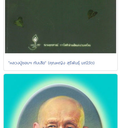
"หลวงปู่ชอบฯ กับเสือ" (คุณหญิง สุรีพันธุ์ มณีวัต)