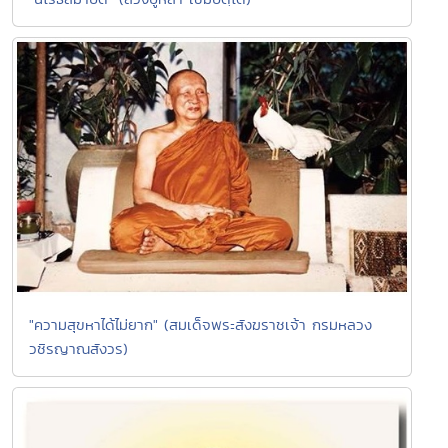
"ความสุขหาได้ไม่ยาก" (สมเด็จพระสังฆราชเจ้า กรมหลวง
วชิรญาณสังวร)