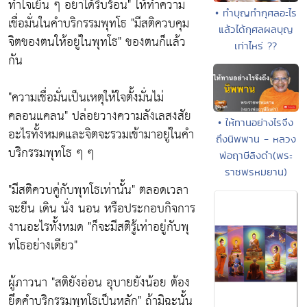
ทำใจเย็น ๆ อย่าได้รีบร้อน"
ให้ทำความ
• ทำบุญทำกุศลอะไร
เชื่อมั่นในคำบริกรรมพุทโธ
"มีสติควบคุม
แล้วได้กุศลผลบุญ
จิตของตนให้อยู่ในพุทโธ"
ของตนก็แล้ว
เท่าไหร่ ??
กัน
"ความเชื่อมั่นเป็นเหตุให้ใจตั้งมั่นไม่
คลอนแคลน"
ปล่อยวางความลังเลสงสัย
• ให้ทานอย่างไรจึง
อะไรทั้งหมดและจิตจะรวมเข้ามาอยู่ในคำ
ถึงนิพพาน - หลวง
บริกรรมพุทโธ ๆ ๆ
พ่อฤาษีลิงดำ(พระ
ราชพรหมยาน)
"มีสติควบคู่กับพุทโธเท่านั้น"
ตลอดเวลา
จะยืน เดิน นั่ง นอน หรือประกอบกิจการ
งานอะไรทั้งหมด
"ก็จะมีสติรู้เท่าอยู่กับพุ
ทโธอย่างเดียว"
ผู้ภาวนา
"สติยังอ่อน อุบายยังน้อย ต้อง
ยึดคำบริกรรมพุทโธเป็นหลัก"
ถ้ามิฉะนั้น