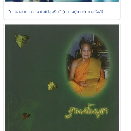
"ท่านสอนกายวาจาใจให้สุจริต" (หลวงปู่เทสก์ เทสรังสี)