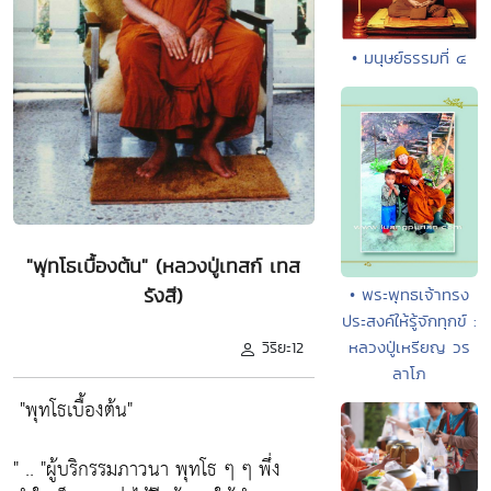
• มนุษย์ธรรมที่ ๔
"พุทโธเบื้องต้น" (หลวงปู่เทสก์ เทส
รังสี)
• พระพุทธเจ้าทรง
ประสงค์ให้รู้จักทุกข์ :
หลวงปู่เหรียญ วร
วิริยะ12
ลาโภ
"พุทโธเบื้องต้น"
" ..
"ผู้บริกรรมภาวนา พุทโธ ๆ ๆ พึ่ง