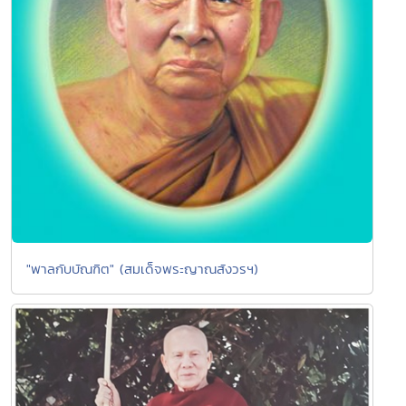
"พาลกับบัณฑิต" (สมเด็จพระญาณสังวรฯ)