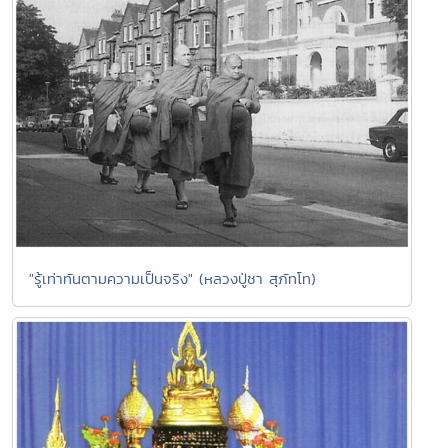
"รู้เท่าทันตามความเป็นจริง" (หลวงปู่ชา สุภัทโท)