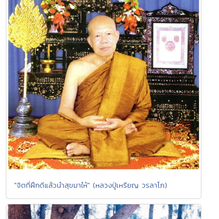
"จิตที่ฝึกดีแล้วนำสุขมาให้" (หลวงปู่เหรียญ วรลาโภ)