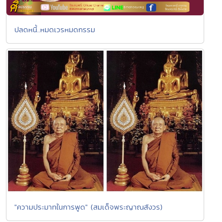
ปลดหนี้..หมดเวรหมดกรรม
"ความประมาทในการพูด" (สมเด็จพระญาณสังวร)