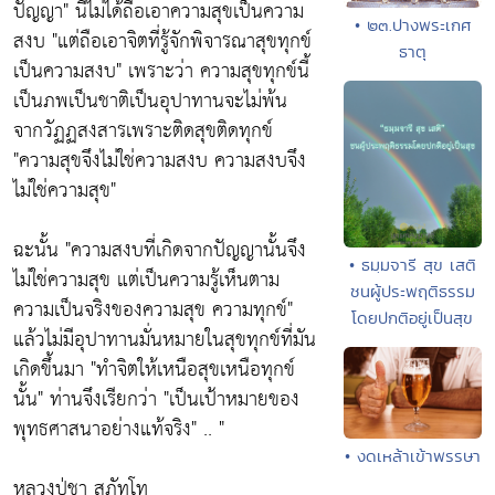
ปัญญา"
นี้ไม่ได้ถือเอาความสุขเป็นความ
• ๒๓.ปางพระเกศ
สงบ
"แต่ถือเอาจิตที่รู้จักพิจารณาสุขทุกข์
ธาตุ
เป็นความสงบ"
เพราะว่า ความสุขทุกข์นี้
เป็นภพเป็นชาติเป็นอุปาทานจะไม่พ้น
จากวัฏฏสงสารเพราะติดสุขติดทุกข์
"ความสุขจึงไม่ใช่ความสงบ ความสงบจึง
ไม่ใช่ความสุข"
ฉะนั้น
"ความสงบที่เกิดจากปัญญานั้นจึง
• ธมฺมจารี สุข เสติ
ไม่ใช่ความสุข แต่เป็นความรู้เห็นตาม
ชนผู้ประพฤติธรรม
ความเป็นจริงของความสุข ความทุกข์"
โดยปกติอยู่เป็นสุข
แล้วไม่มีอุปาทานมั่นหมายในสุขทุกข์ที่มัน
เกิดขึ้นมา
"ทำจิตให้เหนือสุขเหนือทุกข์
นั้น"
ท่านจึงเรียกว่า
"เป็นเป้าหมายของ
พุทธศาสนาอย่างแท้จริง"
.. "
• งดเหล้าเข้าพรรษา
หลวงปู่ชา สุภัทโท