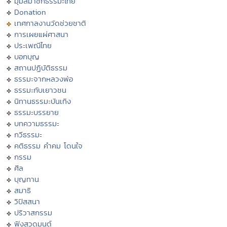
มุมสมาชิกธรรมะไทย
Donation
เทศกาลงานวัดช่วยชาติ
การเผยแผ่ศาสนา
ประเพณีไทย
บอกบุญ
สถานปฏิบัติธรรม
ธรรมะจากหลวงพ่อ
ธรรมะกับเยาวชน
นิทานธรรมะบันเทิง
ธรรมะบรรยาย
บทความธรรมะ
กวีธรรมะ
คติธรรม คำคม โดนใจ
กรรม
ศีล
บุญทาน
สมาธิ
วิปัสสนา
ปริวาสกรรม
ฟังสวดมนต์