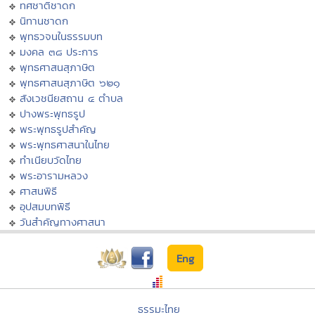
ทศชาติชาดก
นิทานชาดก
พุทธวจนในธรรมบท
มงคล ๓๘ ประการ
พุทธศาสนสุภาษิต
พุทธศาสนสุภาษิต ๖๒๑
สังเวชนียสถาน ๔ ตำบล
ปางพระพุทธรูป
พระพุทธรูปสำคัญ
พระพุทธศาสนาในไทย
ทำเนียบวัดไทย
พระอารามหลวง
ศาสนพิธี
อุปสมบทพิธี
วันสำคัญทางศาสนา
Eng
ธรรมะไทย