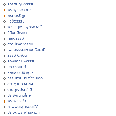
คอร์สปฏิบัติธรรม
พระพุทธศาสนา
พระไตรปิฏก
หัวข้อธรรม
พจนานุกรมพุทธศาสน์
มิลินทปัญหา
เสียงธรรม
สถานีเพลงธรรมะ
เพลงธรรมะ/ดนตรีสมาธิ
ธรรมะปฏิบัติ
คลังแสงแห่งธรรม
บทสวดมนต์
หลักธรรมนำสุขฯ
กรรมฐานประจำวันเกิด
ฮีต ๑๒ คอง ๑๔
งานบุญประจำปี
ประเพณีทั่วไทย
พระพุทธเจ้า
ภาพพระพุทธประวัติ
ประวัติพระพุทธสาวก