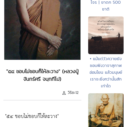
โจร | ชาดก 500
ชาติ
• แม้แต่วัวควายยัง
ชอบฟังวาจาสุภาพ
"๕๔ ชอบไม่ชอบก็ให้ละวาง" (หลวงปู่
อ่อนโยน แล้วมนุษย์
จันทร์ศรี จนฺททีโป)
เราจะยิ่งกว่านั้นสัก
เท่าใด
วิริยะ12
"๕๔ ชอบไม่ชอบก็ให้ละวาง"