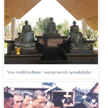
"ทาน การให้การเสียสละ" (หลวงตามหาบัว ญาณสัมปันโน)