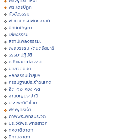
พระพุทธศาสนา
พระไตรปิฏก
หัวข้อธรรม
พจนานุกรมพุทธศาสน์
มิลินทปัญหา
เสียงธรรม
สถานีเพลงธรรมะ
เพลงธรรมะ/ดนตรีสมาธิ
ธรรมะปฏิบัติ
คลังแสงแห่งธรรม
บทสวดมนต์
หลักธรรมนำสุขฯ
กรรมฐานประจำวันเกิด
ฮีต ๑๒ คอง ๑๔
งานบุญประจำปี
ประเพณีทั่วไทย
พระพุทธเจ้า
ภาพพระพุทธประวัติ
ประวัติพระพุทธสาวก
ทศชาติชาดก
นิทานชาดก