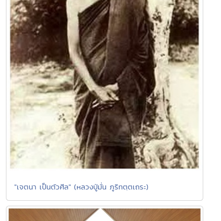
"เจตนา เป็นตัวศีล" (หลวงปู่มั่น ภูริทตฺตเถระ)