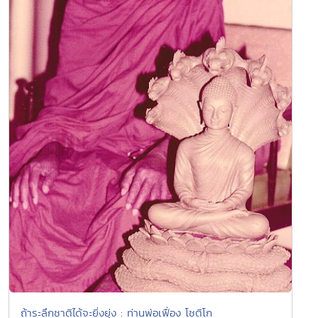
ถ้าระลึกชาติได้จะยิ่งยุ่ง : ท่านพ่อเฟื่อง โชติโก