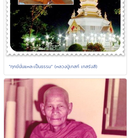
"ทุกข์นั่นแหละเป็นธรรม" (หลวงปู่เทสก์ เทสรังสี)