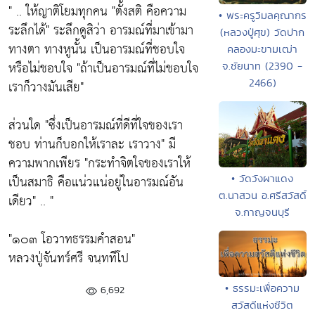
" .. ให้ญาติโยมทุกคน
"ตั้งสติ คือความ
• พระครูวิมลคุณากร
ระลึกได้"
ระลึกดูสิว่า อารมณ์ที่มาเข้ามา
(หลวงปู่ศุข) วัดปาก
ทางตา ทางหูนั้น เป็นอารมณ์ที่ชอบใจ
คลองมะขามเฒ่า
หรือไม่ชอบใจ
"ถ้าเป็นอารมณ์ที่ไม่ชอบใจ
จ.ชัยนาท (2390 -
2466)
เราก็วางมันเสีย"
ส่วนใด
"ซึ่งเป็นอารมณ์ที่ดีที่ใจของเรา
ชอบ ท่านก็บอกให้เราละ เราวาง"
มี
ความพากเพียร
"กระทำจิตใจของเราให้
เป็นสมาธิ คือแน่วแน่อยู่ในอารมณ์อัน
• วัดวังผาแดง
ต.นาสวน อ.ศรีสวัสดิ์
เดียว"
.. "
จ.กาญจนบุรี
"๑๐๓ โอวาทธรรมคำสอน"
หลวงปู่จันทร์ศรี จนฺททีโป
• ธรรมะเพื่อความ
6,692
สวัสดีแห่งชีวิต