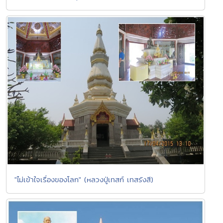
"ไม่เข้าใจเรื่องของโลก" (หลวงปู่เทสก์ เทสรังสี)