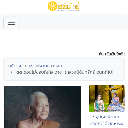
ค้นหาในเว็บไซต์ :
หน้าแรก
ธรรมะจากหลวงพ่อ
"๕๔ ชอบไม่ชอบก็ให้ละวาง" (หลวงปู่จันทร์ศรี จนฺททีโป)
• อุทัญจนีชาดก
ชาดกว่าด้วย หญิง