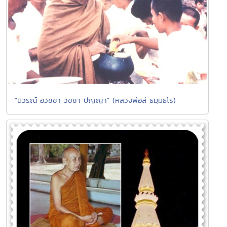
"นิวรณ์ อวิชชา วิชชา ปัญญา" (หลวงพ่อลี ธมฺมธโร)