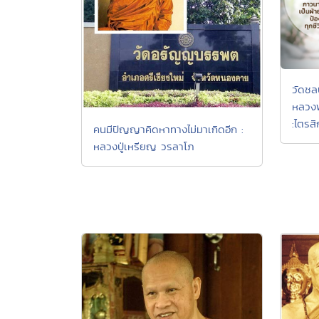
วัดชล
หลวงพ
:ไตรส
คนมีปัญญาคิดหาทางไม่มาเกิดอีก :
หลวงปู่เหรียญ วรลาโภ