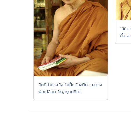
"นิมิ
ตื้อ อ
จิตมีอำนาจจึงจำเป็นต้องฝึก : หลวง
พ่อเปลี่ยน ปัญญาปทีโป