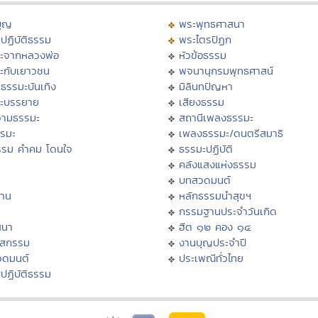
บุญ
พระพุทธศาสนา
ปฏิบัติธรรม
พระไตรปิฏก
ะจากหลวงพ่อ
หัวข้อธรรม
ะกับเยาวชน
พจนานุกรมพุทธศาสน์
ธรรมะบันเทิง
มิลินทปัญหา
ะบรรยาย
เสียงธรรม
ามธรรมะ
สถานีเพลงธรรมะ
รรมะ
เพลงธรรมะ/ดนตรีสมาธิ
รรม คำคม โดนใจ
ธรรมะปฏิบัติ
ม
คลังแสงแห่งธรรม
บทสวดมนต์
าน
หลักธรรมนำสุขฯ
กรรมฐานประจำวันเกิด
สนา
ฮีต ๑๒ คอง ๑๔
าสกรรม
งานบุญประจำปี
วดมนต์
ประเพณีทั่วไทย
ปฏิบัติธรรม