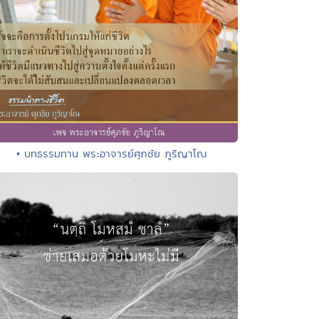
• บทธรรมทาน พระอาจารย์ศุภชัย ภูริญาโณ