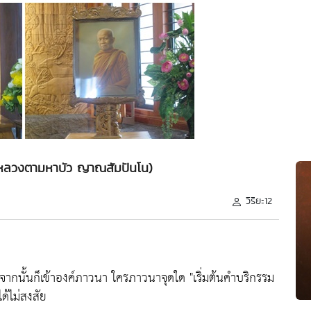
 (หลวงตามหาบัว ญาณสัมปันโน)
วิริยะ12
จากนั้นก็เข้าองค์ภาวนา ใครภาวนาจุดใด
"เริ่มต้นคำบริกรรม
ด้ไม่สงสัย