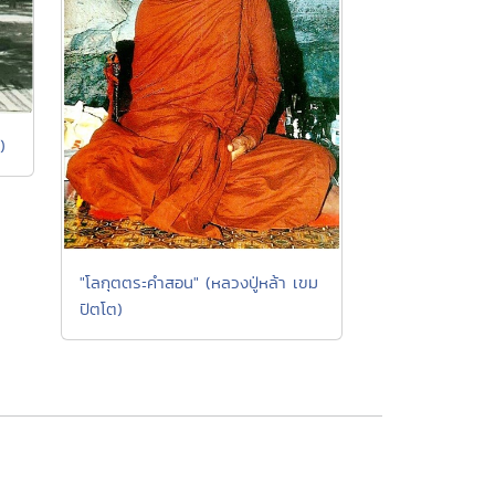
)
"โลกุตตระคำสอน" (หลวงปู่หล้า เขม
ปัตโต)