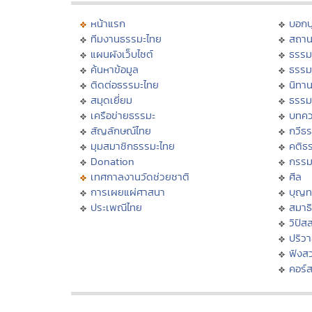
หน้าแรก
บอก
ทีมงานธรรมะไทย
สถาน
แผนผังเว็บไซต์
ธรรม
ค้นหาข้อมูล
ธรรม
ติดต่อธรรมะไทย
นิทาน
สมุดเยี่ยม
ธรรม
เครือข่ายธรรมะ
บทคว
สัญลักษณ์ไทย
กวีธ
มุมสมาชิกธรรมะไทย
คติธ
Donation
กรร
เทศกาลงานวัดช่วยชาติ
ศีล
การเผยแผ่ศาสนา
บุญท
ประเพณีไทย
สมาธิ
วิปัส
ปริว
ฟังส
คอร์ส