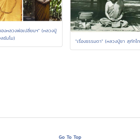
ตของหลวงพ่อเปลี่ยนฯ" (หลวงปู่
จลธัมโม)
"เรื่องธรรมดา" (หลวงปู่ชา สุภัทโท
Go To Top