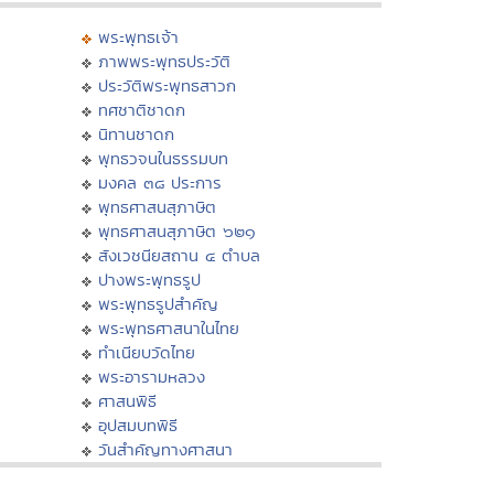
พระพุทธเจ้า
ภาพพระพุทธประวัติ
ประวัติพระพุทธสาวก
ทศชาติชาดก
นิทานชาดก
พุทธวจนในธรรมบท
มงคล ๓๘ ประการ
พุทธศาสนสุภาษิต
พุทธศาสนสุภาษิต ๖๒๑
สังเวชนียสถาน ๔ ตำบล
ปางพระพุทธรูป
พระพุทธรูปสำคัญ
พระพุทธศาสนาในไทย
ทำเนียบวัดไทย
พระอารามหลวง
ศาสนพิธี
อุปสมบทพิธี
วันสำคัญทางศาสนา