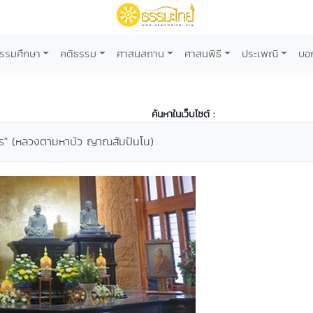
รรมศึกษา
คติธรรม
ศาสนสถาน
ศาสนพิธี
ประเพณี
บอ
ค้นหาในเว็บไซต์ :
ียร" (หลวงตามหาบัว ญาณสัมปันโน)