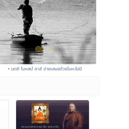
• นตฺถิ โมหสมํ ชาลํ ข่ายเสมอด้วยโมหะไม่มี