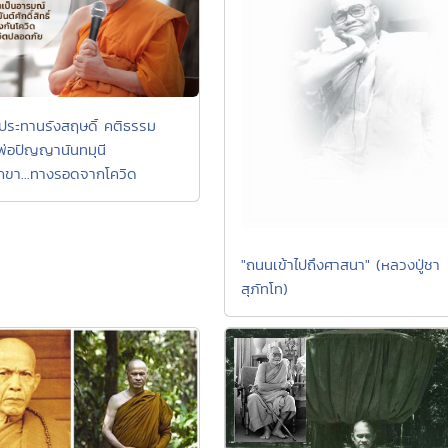
ประทานรังสฤษดิ์ คติธรรม
่อปัญญานันทมุนี
ิกขา...ทางรอดจากโควิด
"ถนนเข้าไปถึงศาสนา" (หลวงปู่ชา
สุภัทโท)