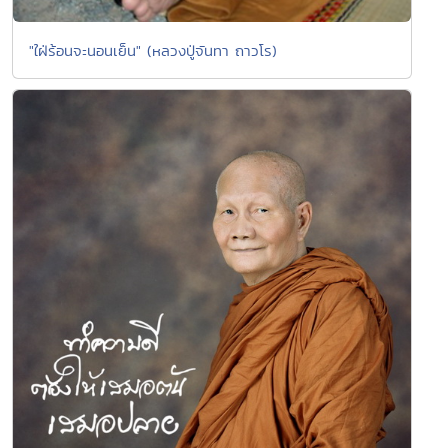
"ใฝ่ร้อนจะนอนเย็น" (หลวงปู่จันทา ถาวโร)