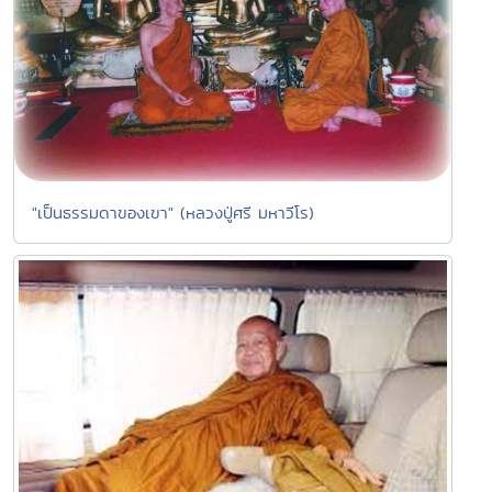
"เป็นธรรมดาของเขา" (หลวงปู่ศรี มหาวีโร)