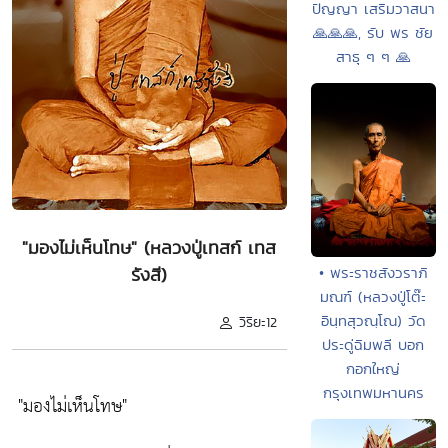
ปัญญา เสริมวาสนา
🙏🙏🙏, รับ พร ชัย
สาธุ ๆ ๆ 🙏
"มองไม่เห็นโทษ" (หลวงปู่เทสก์ เทส
• พระราชสังวราภิ
รังสี)
มณฑ์ (หลวงปู่โต๊ะ
อินฺทสุวณฺโณ) วัด
วิริยะ12
ประดู่ฉิมพลี บอก
กอกใหญ่
กรุงเทพมหานคร
"มองไม่เห็นโทษ"