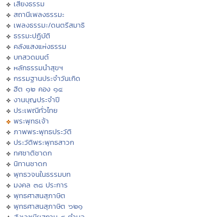
เสียงธรรม
สถานีเพลงธรรมะ
เพลงธรรมะ/ดนตรีสมาธิ
ธรรมะปฏิบัติ
คลังแสงแห่งธรรม
บทสวดมนต์
หลักธรรมนำสุขฯ
กรรมฐานประจำวันเกิด
ฮีต ๑๒ คอง ๑๔
งานบุญประจำปี
ประเพณีทั่วไทย
พระพุทธเจ้า
ภาพพระพุทธประวัติ
ประวัติพระพุทธสาวก
ทศชาติชาดก
นิทานชาดก
พุทธวจนในธรรมบท
มงคล ๓๘ ประการ
พุทธศาสนสุภาษิต
พุทธศาสนสุภาษิต ๖๒๑
สังเวชนียสถาน ๔ ตำบล