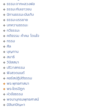
ธรรมะจากหลวงพ่อ
ธรรมะกับเยาวชน
นิทานธรรมะบันเทิง
ธรรมะบรรยาย
บทความธรรมะ
กวีธรรมะ
คติธรรม คำคม โดนใจ
กรรม
ศีล
บุญทาน
สมาธิ
วิปัสสนา
ปริวาสกรรม
ฟังสวดมนต์
คอร์สปฏิบัติธรรม
พระพุทธศาสนา
พระไตรปิฏก
หัวข้อธรรม
พจนานุกรมพุทธศาสน์
มิลินทปัญหา