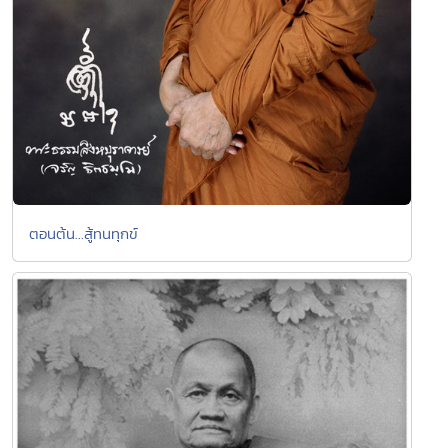
ตอนต้น...สู้ทนทุกข์