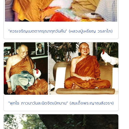
"ควรเจริญเมตตากรุณาทุกวันคืน" (หลวงปู่เหรียญ วรลาโภ)
"พุทโธ ภาวนาวันละนิดจิตเบิกบาน" (สมเด็จพระญาณสังวรฯ)