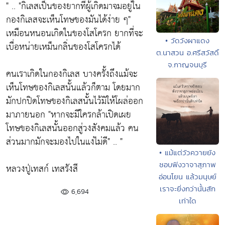
" ..
"กิเลสเป็นของยากที่ผู้เกิดมาจมอยู่ใน
กองกิเลสจะเห็นโทษของมันได้ง่าย ๆ"
เหมือนหนอนเกิดในของโสโครก ยากที่จะ
• วัดวังผาแดง
เบื่อหน่ายเหม็นกลิ่นของโสโครกได้
ต.นาสวน อ.ศรีสวัสดิ์
จ.กาญจนบุรี
คนเราเกิดในกองกิเลส บางครั้งถึงแม้จะ
เห็นโทษของกิเลสนั้นแล้วก็ตาม โดยมาก
มักปกปิดโทษของกิเลสนั้นไว้มิให้โผล่ออก
มาภายนอก
"หากจะมีใครกล้าเปิดเผย
โทษของกิเลสนั้นออกสู่วงสังคมแล้ว คน
ส่วนมากมักจะมองไปในแง่ไม่ดี"
.. "
• แม้แต่วัวควายยัง
ชอบฟังวาจาสุภาพ
หลวงปู่เทสก์ เทสรังสี
อ่อนโยน แล้วมนุษย์
เราจะยิ่งกว่านั้นสัก
6,694
เท่าใด