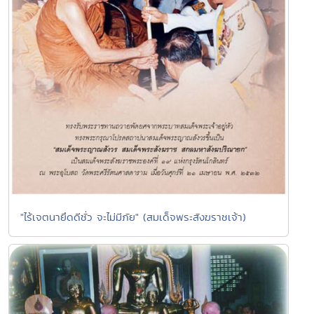
"ไร้เจตนายึดดีชั่ว จะไม่มีภัย" (สมเด็จพระสังฆราชเจ้า)