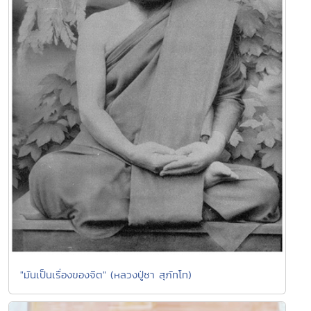
"มันเป็นเรื่องของจิต" (หลวงปู่ชา สุภัทโท)