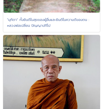
"มุทิตา" ทั้งยินดีในสุขของผู้อื่นและยินดีในความดีของตน :
หลวงพ่อเปลี่ยน ปัญญาปทีโป