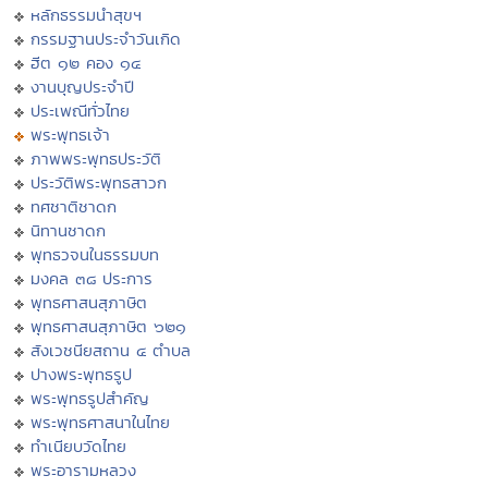
หลักธรรมนำสุขฯ
กรรมฐานประจำวันเกิด
ฮีต ๑๒ คอง ๑๔
งานบุญประจำปี
ประเพณีทั่วไทย
พระพุทธเจ้า
ภาพพระพุทธประวัติ
ประวัติพระพุทธสาวก
ทศชาติชาดก
นิทานชาดก
พุทธวจนในธรรมบท
มงคล ๓๘ ประการ
พุทธศาสนสุภาษิต
พุทธศาสนสุภาษิต ๖๒๑
สังเวชนียสถาน ๔ ตำบล
ปางพระพุทธรูป
พระพุทธรูปสำคัญ
พระพุทธศาสนาในไทย
ทำเนียบวัดไทย
พระอารามหลวง