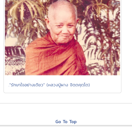
."รักษาใจอย่างเดียว" (หลวงปู่ผาง จิตฺตคุตฺโต)
Go To Top