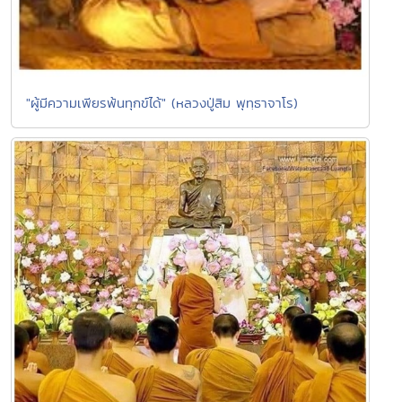
"ผู้มีความเพียรพ้นทุกข์ได้" (หลวงปู่สิม พุทฺธาจาโร)