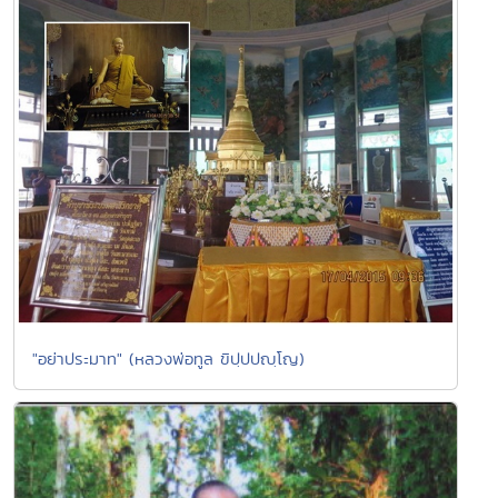
"อย่าประมาท" (หลวงพ่อทูล ขิปฺปปญฺโญ)