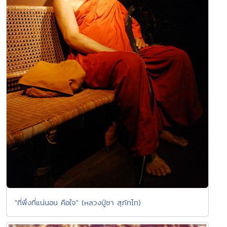
"ที่พึ่งที่แน่นอน คือใจ" (หลวงปู่ชา สุภัทโท)