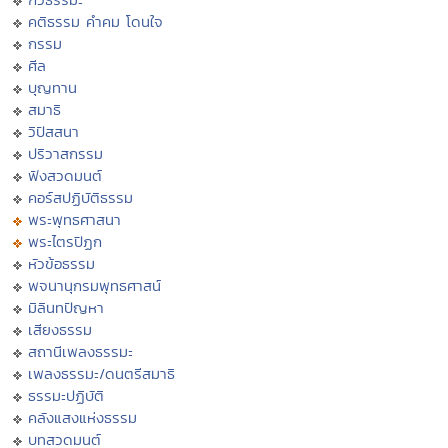
คติธรรม คำคม โดนใจ
กรรม
ศีล
บุญทาน
สมาธิ
วิปัสสนา
ปริวาสกรรม
ฟังสวดมนต์
คอร์สปฏิบัติธรรม
พระพุทธศาสนา
พระไตรปิฏก
หัวข้อธรรม
พจนานุกรมพุทธศาสน์
มิลินทปัญหา
เสียงธรรม
สถานีเพลงธรรมะ
เพลงธรรมะ/ดนตรีสมาธิ
ธรรมะปฏิบัติ
คลังแสงแห่งธรรม
บทสวดมนต์