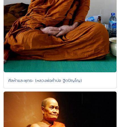
ศีลห้าและพุทธะ (หลวงพ่อคำบ่อ ฐิตปัญโญ)