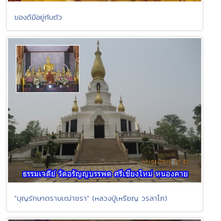
ของดีมีอยู่กับตัว
"บุญรักษาตราบเฒ่าชรา" (หลวงปู่เหรียญ วรลาโภ)