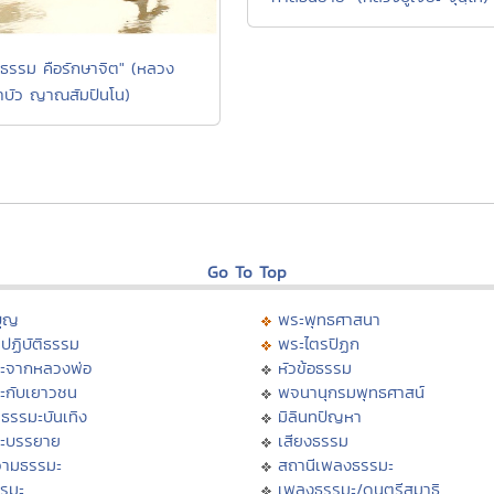
าธรรม คือรักษาจิต" (หลวง
บัว ญาณสัมปันโน)
Go To Top
บุญ
พระพุทธศาสนา
ปฏิบัติธรรม
พระไตรปิฏก
ะจากหลวงพ่อ
หัวข้อธรรม
ะกับเยาวชน
พจนานุกรมพุทธศาสน์
ธรรมะบันเทิง
มิลินทปัญหา
ะบรรยาย
เสียงธรรม
ามธรรมะ
สถานีเพลงธรรมะ
รรมะ
เพลงธรรมะ/ดนตรีสมาธิ