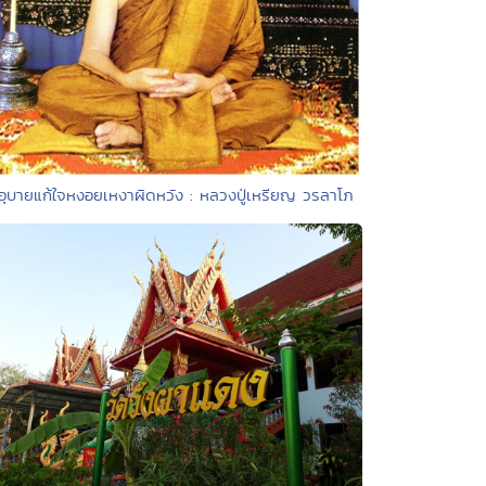
 อุบายแก้ใจหงอยเหงาผิดหวัง : หลวงปู่เหรียญ วรลาโภ