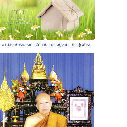
• อานิสงส์บุญของการให้ทาน หลวงปู่จาม มหาปุญโญ