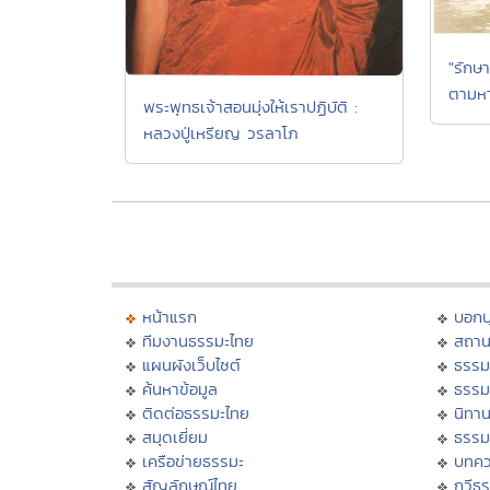
"รักษ
ตามหา
พระพุทธเจ้าสอนมุ่งให้เราปฏิบัติ :
หลวงปู่เหรียญ วรลาโภ
หน้าแรก
บอก
ทีมงานธรรมะไทย
สถาน
แผนผังเว็บไซต์
ธรรม
ค้นหาข้อมูล
ธรรม
ติดต่อธรรมะไทย
นิทาน
สมุดเยี่ยม
ธรรม
เครือข่ายธรรมะ
บทคว
สัญลักษณ์ไทย
กวีธ