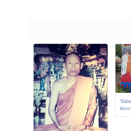
"ให้ม
สังวร