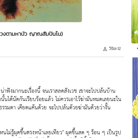
หลวงตามหาบัว ญาณสัมปันโน)
วิริยะ12
 น่าฟังมากนะเรื่องนี้ จนเราสลดสังเวช เขาจะไปปล้นบ้าน
นั้นได้นัดกันเรียบร้อยแล้ว ไม่ควรเอาไว้ฆ่ามันหมดเลยนะใน
รรมดา เคียดแค้นด้วย จะไปปล้นด้วยฆ่ามันด้วยว่างั้น
หนไม่รู้ผุดขึ้นตรงหน้าเลยเทียว"
ผุดขึ้นสด ๆ ร้อน ๆ เป็นรูป