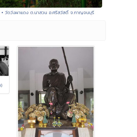
• วัดวังผาแดง ต.นาสวน อ.ศรีสวัสดิ์ จ.กาญจนบุรี
ย)