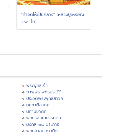
"ทำจิตให้เป็นกลาง" (หลวงปู่เหรียญ
วรลาโภ)
พระพุทธเจ้า
ภาพพระพุทธประวัติ
ประวัติพระพุทธสาวก
ทศชาติชาดก
นิทานชาดก
พุทธวจนในธรรมบท
มงคล ๓๘ ประการ
พุทธศาสนสุภาษิต