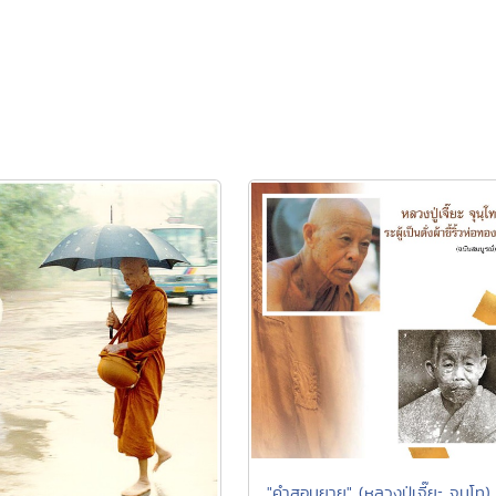
"คำสอนยาย" (หลวงปู่เจี๊ยะ จุนฺโท)