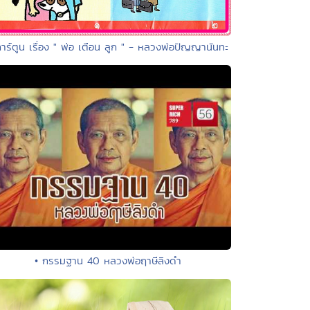
การ์ตูน เรื่อง " พ่อ เตือน ลูก " - หลวงพ่อปัญญานันทะ
• กรรมฐาน 40 หลวงพ่อฤาษีลิงดำ