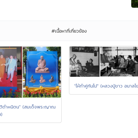
#เนื้อหาที่เกี่ยวข้อง
"ให้ทำคู่กันไป" (หลวงปู่ขาว อนาลโ
ีสติตำหนิตน" (สมเด็จพระญาณ
ฯ)