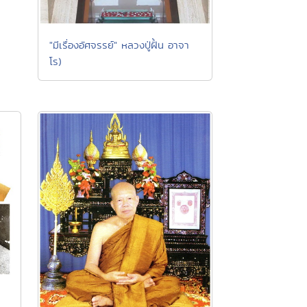
"มีเรื่องอัศจรรย์" หลวงปู่ฝั้น อาจา
โร)