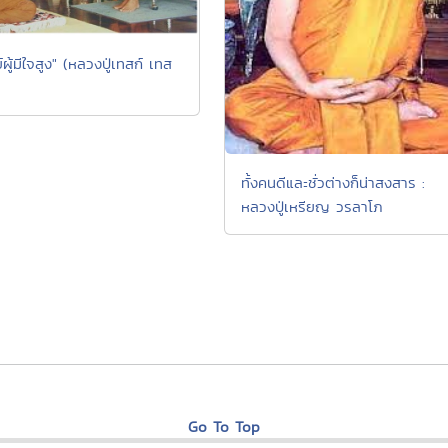
์ผู้มีใจสูง" (หลวงปู่เทสก์ เทส
ทั้งคนดีและชั่วต่างก็น่าสงสาร :
หลวงปู่เหรียญ วรลาโภ
Go To Top