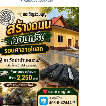
• หนองแวง (วัดเหนือ)