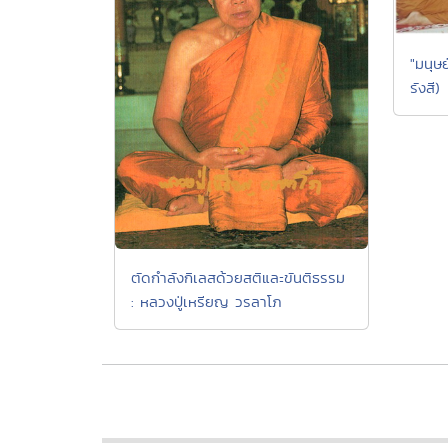
"มนุษย
รังสี)
ตัดกำลังกิเลสด้วยสติและขันติธรรม
: หลวงปู่เหรียญ วรลาโภ