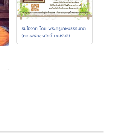
ธัมโอวาท โดย พระครูเกษมธรรมทัต
(หลวงพ่อสุรศักดิ์ เขมรังสี)