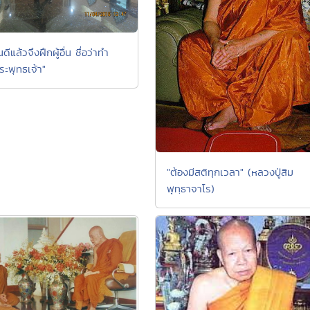
ดีแล้วจึงฝึกผู้อื่น ชื่อว่าทำ
ะพุทธเจ้า"
"ต้องมีสติทุกเวลา" (หลวงปู่สิม
พุทฺธาจาโร)