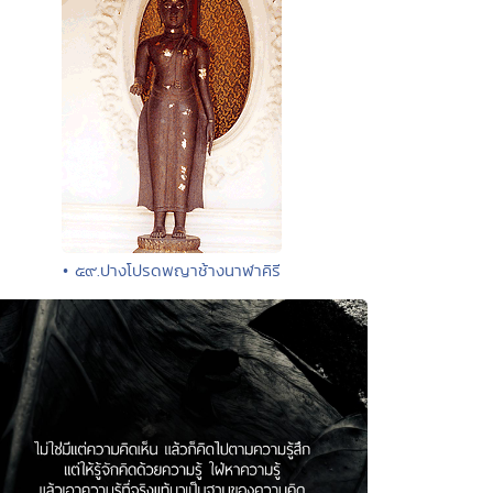
• ๕๙.ปางโปรดพญาช้างนาฬาคิรี