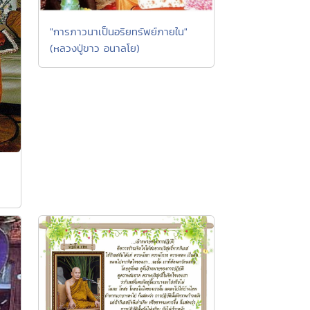
"การภาวนาเป็นอริยทรัพย์ภายใน"
(หลวงปู่ขาว อนาลโย)