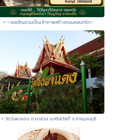
• ✨ขอเชิญร่วมเป็นเจ้าภาพสร้างถนนคอนกรีต✨
• วัดวังผาแดง ต.นาสวน อ.ศรีสวัสดิ์ จ.กาญจนบุรี