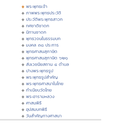
พระพุทธเจ้า
ภาพพระพุทธประวัติ
ประวัติพระพุทธสาวก
ทศชาติชาดก
นิทานชาดก
พุทธวจนในธรรมบท
มงคล ๓๘ ประการ
พุทธศาสนสุภาษิต
พุทธศาสนสุภาษิต ๖๒๑
สังเวชนียสถาน ๔ ตำบล
ปางพระพุทธรูป
พระพุทธรูปสำคัญ
พระพุทธศาสนาในไทย
ทำเนียบวัดไทย
พระอารามหลวง
ศาสนพิธี
อุปสมบทพิธี
วันสำคัญทางศาสนา