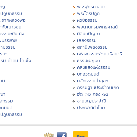
บุญ
พระพุทธศาสนา
ปฏิบัติธรรม
พระไตรปิฏก
ะจากหลวงพ่อ
หัวข้อธรรม
ะกับเยาวชน
พจนานุกรมพุทธศาสน์
ธรรมะบันเทิง
มิลินทปัญหา
ะบรรยาย
เสียงธรรม
ามธรรมะ
สถานีเพลงธรรมะ
รรมะ
เพลงธรรมะ/ดนตรีสมาธิ
รรม คำคม โดนใจ
ธรรมะปฏิบัติ
ม
คลังแสงแห่งธรรม
บทสวดมนต์
าน
หลักธรรมนำสุขฯ
กรรมฐานประจำวันเกิด
สนา
ฮีต ๑๒ คอง ๑๔
าสกรรม
งานบุญประจำปี
วดมนต์
ประเพณีทั่วไทย
ปฏิบัติธรรม
Eng