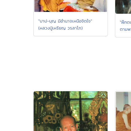
"บาป-บุญ มีอำนาจเหนือจิตใจ"
"ฝึกตน
(หลวงปู่เหรียญ วรลาโภ)
ตามพร