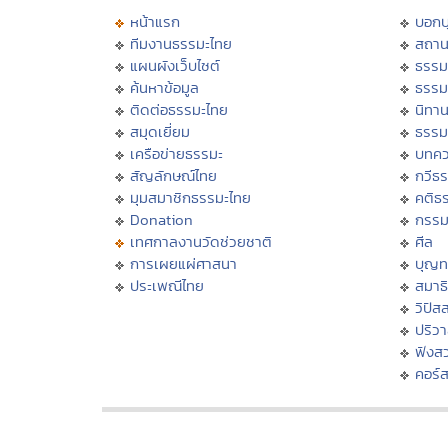
หน้าแรก
บอก
ทีมงานธรรมะไทย
สถาน
แผนผังเว็บไซต์
ธรรม
ค้นหาข้อมูล
ธรรม
ติดต่อธรรมะไทย
นิทาน
สมุดเยี่ยม
ธรรม
เครือข่ายธรรมะ
บทคว
สัญลักษณ์ไทย
กวีธ
มุมสมาชิกธรรมะไทย
คติธ
Donation
กรร
เทศกาลงานวัดช่วยชาติ
ศีล
การเผยแผ่ศาสนา
บุญท
ประเพณีไทย
สมาธิ
วิปัส
ปริว
ฟังส
คอร์ส