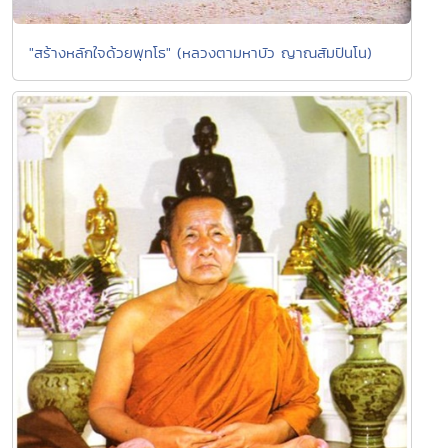
"สร้างหลักใจด้วยพุทโธ" (หลวงตามหาบัว ญาณสัมปันโน)