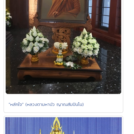
"หลักใจ" (หลวงตามหาบัว ญาณสัมปันโน)