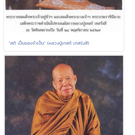
"สติ เป็นของจำเป็น" (หลวงปู่เทสก์ เทสรังสี)