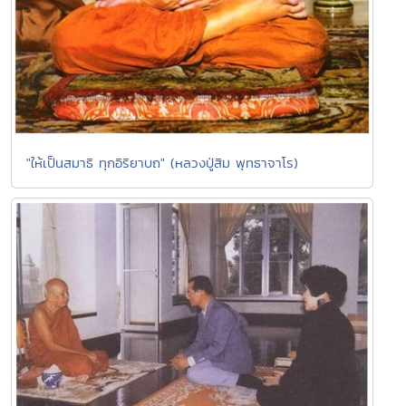
"ให้เป็นสมาธิ ทุกอิริยาบถ" (หลวงปู่สิม พุทธาจาโร)