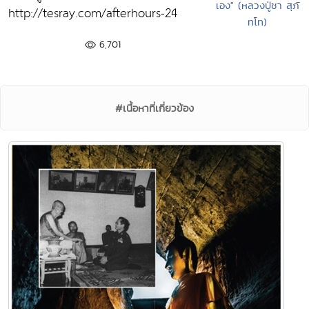
เอง" (หลวงปู่ชา สุภั
http://tesray.com/afterhours-24
ทโท)
6,701
#เนื้อหาที่เกี่ยวข้อง