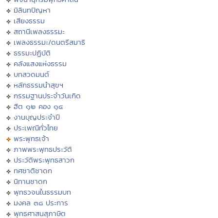
มิลินทปัญหา
เสียงธรรม
สถานีเพลงธรรมะ
เพลงธรรมะ/ดนตรีสมาธิ
ธรรมะปฏิบัติ
คลังแสงแห่งธรรม
บทสวดมนต์
หลักธรรมนำสุขฯ
กรรมฐานประจำวันเกิด
ฮีต ๑๒ คอง ๑๔
งานบุญประจำปี
ประเพณีทั่วไทย
พระพุทธเจ้า
ภาพพระพุทธประวัติ
ประวัติพระพุทธสาวก
ทศชาติชาดก
นิทานชาดก
พุทธวจนในธรรมบท
มงคล ๓๘ ประการ
พุทธศาสนสุภาษิต