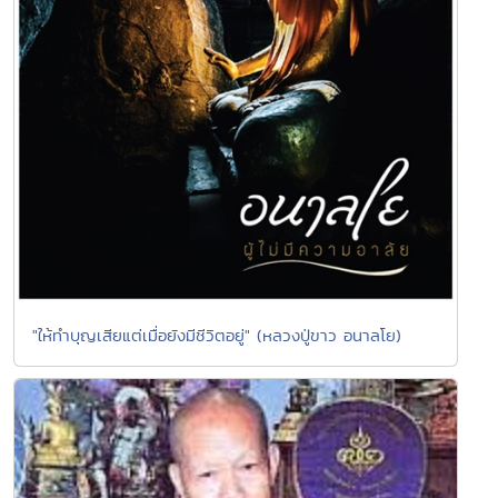
"ให้ทำบุญเสียแต่เมื่อยังมีชีวิตอยู่" (หลวงปู่ขาว อนาลโย)