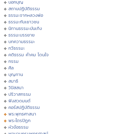
บอกบุญ
สถานปฏิบัติธรรม
ธรรมะจากหลวงพ่อ
ธรรมะกับเยาวชน
นิทานธรรมะบันเทิง
ธรรมะบรรยาย
บทความธรรมะ
กวีธรรมะ
คติธรรม คำคม โดนใจ
กรรม
ศีล
บุญทาน
สมาธิ
วิปัสสนา
ปริวาสกรรม
ฟังสวดมนต์
คอร์สปฏิบัติธรรม
พระพุทธศาสนา
พระไตรปิฏก
หัวข้อธรรม
พจนานุกรมพุทธศาสน์