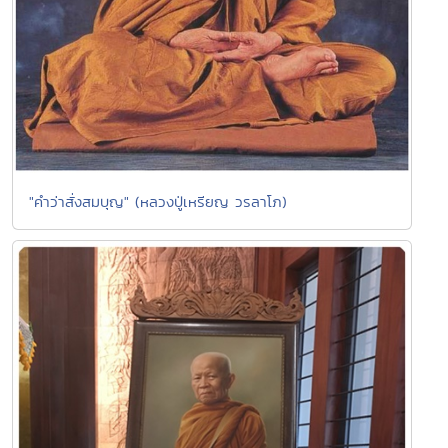
"คำว่าสั่งสมบุญ" (หลวงปู่เหรียญ วรลาโภ)