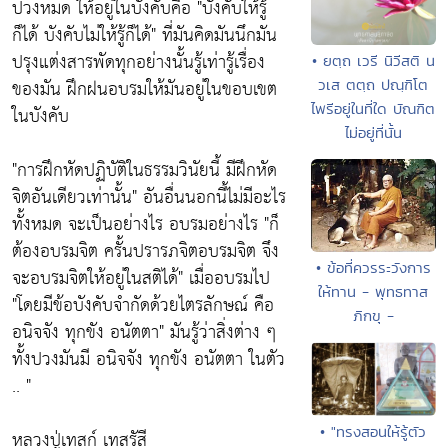
ปวงหมด ให้อยู่ในบังคับคือ
"บังคับให้รู้
ก็ได้ บังคับไม่ให้รู้ก็ได้"
ที่มันคิดมันนึกมัน
ปรุงแต่งสารพัดทุกอย่างนั้นรู้เท่ารู้เรื่อง
• ยตฺถ เวรี นิวีสติ น
ของมัน ฝึกฝนอบรมให้มันอยู่ในขอบเขต
วเส ตตฺถ ปณฺฑิโต
ไพรีอยู่ในที่ใด บัณฑิต
ในบังคับ
ไม่อยู่ที่นั้น
"การฝึกหัดปฏิบัติในธรรมวินัยนี้ มีฝึกหัด
จิตอันเดียวเท่านั้น"
อันอื่นนอกนี้ไม่มีอะไร
ทั้งหมด จะเป็นอย่างไร อบรมอย่างไร
"ก็
ต้องอบรมจิต ครั้นปรารภจิตอบรมจิต จึง
• ข้อที่ควรระวังการ
จะอบรมจิตให้อยู่ในสติได้"
เมื่ออบรมไป
ให้ทาน - พุทธทาส
"โดยมีข้อบังคับจํากัดด้วยไตรลักษณ์ คือ
ภิกขุ -
อนิจจัง ทุกขัง อนัตตา"
มันรู้ว่าสิ่งต่าง ๆ
ทั้งปวงมันมี อนิจจัง ทุกขัง อนัตตา ในตัว
.. "
• "ทรงสอนให้รู้ตัว
หลวงปู่เทสก์ เทสรัสี