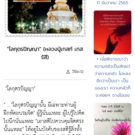
11 ธันวาคม 2565
"โลกุตรปัญญา" (หลวงปู่เทสก์ เทส
รัสี)
• เมื่อพิจารณาว่า
ความกลัวเป็นสักแต่
วิริยะ12
ว่าความกลัว ไม่หลง
ยึดว่าเป็นเรา เป็น
"โลกุตรปัญญา"
ของเรา ความกลัวก็
จะค่อยๆ จางไปเอง
" ..
"โลกุตรปัญญานั้น มีเฉพาะท่านผู้
ฝึกหัดอบรมจิต"
ผู้รู้นั่นแหละ ผู้ไปรู้ไปคิด
ไปนึกนั่นแหละ
"เอาสติไปควบคุมจิตตรง
นั้นแหละ"
ให้อยู่ในบังคับของสติรู้สิ่งทั้ง