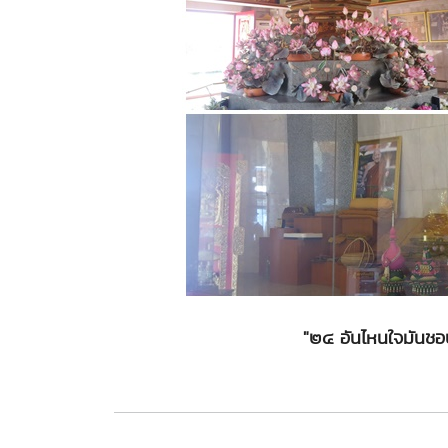
"๒๔ อันไหนใจมันชอบ