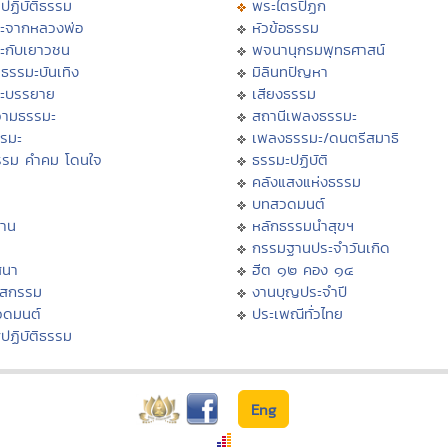
ปฏิบัติธรรม
พระไตรปิฏก
ะจากหลวงพ่อ
หัวข้อธรรม
ะกับเยาวชน
พจนานุกรมพุทธศาสน์
ธรรมะบันเทิง
มิลินทปัญหา
ะบรรยาย
เสียงธรรม
ามธรรมะ
สถานีเพลงธรรมะ
รรมะ
เพลงธรรมะ/ดนตรีสมาธิ
รรม คำคม โดนใจ
ธรรมะปฏิบัติ
ม
คลังแสงแห่งธรรม
บทสวดมนต์
าน
หลักธรรมนำสุขฯ
กรรมฐานประจำวันเกิด
สนา
ฮีต ๑๒ คอง ๑๔
าสกรรม
งานบุญประจำปี
วดมนต์
ประเพณีทั่วไทย
ปฏิบัติธรรม
Eng