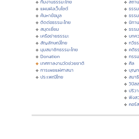
ทีมงานธรรมะไทย
สถาน
แผนผังเว็บไซต์
ธรรม
ค้นหาข้อมูล
ธรรม
ติดต่อธรรมะไทย
นิทาน
สมุดเยี่ยม
ธรรม
เครือข่ายธรรมะ
บทคว
สัญลักษณ์ไทย
กวีธ
มุมสมาชิกธรรมะไทย
คติธ
Donation
กรร
เทศกาลงานวัดช่วยชาติ
ศีล
การเผยแผ่ศาสนา
บุญท
ประเพณีไทย
สมาธิ
วิปัส
ปริว
ฟังส
คอร์ส