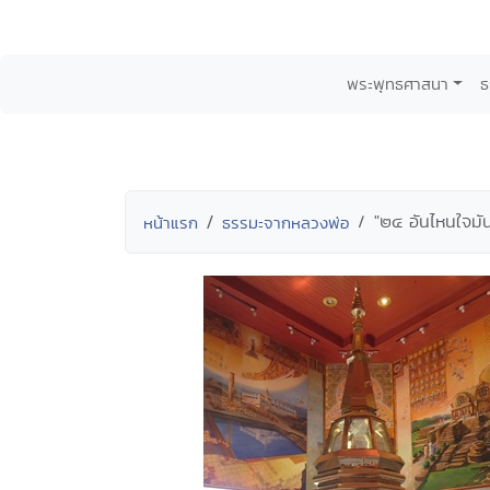
พระพุทธศาสนา
ธ
"๒๔ อันไหนใจมัน
หน้าแรก
ธรรมะจากหลวงพ่อ