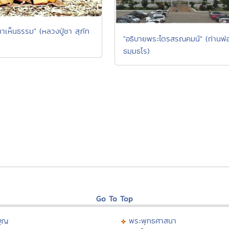
าเห็นธรรม" (หลวงปู่ชา สุภัท
"อธิบายพระไตรสรณคมน์" (ท่านพ่อ
ธมฺมธโร)
Go To Top
บุญ
พระพุทธศาสนา