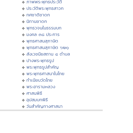
ภาพพระพุทธประวัติ
ประวัติพระพุทธสาวก
ทศชาติชาดก
นิทานชาดก
พุทธวจนในธรรมบท
มงคล ๓๘ ประการ
พุทธศาสนสุภาษิต
พุทธศาสนสุภาษิต ๖๒๑
สังเวชนียสถาน ๔ ตำบล
ปางพระพุทธรูป
พระพุทธรูปสำคัญ
พระพุทธศาสนาในไทย
ทำเนียบวัดไทย
พระอารามหลวง
ศาสนพิธี
อุปสมบทพิธี
วันสำคัญทางศาสนา