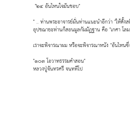
"๒๔ อันไหนใจมันชอบ"
" .. ท่านพระอาจารย์มั่นท่านแนะนำอีกว่า
"ให้ตั้ง
อุปชฌายะท่านก็สอนมูลกัมมัฏฐาน คือ
"เกศา โล
เราจะพิจารณาผม หรือจะพิจารณาหนัง
"อันไหนซึ
"๑๐๓ โอวาทธรรมคำสอน"
หลวงปู่จันทรศรี จนฺททีโป