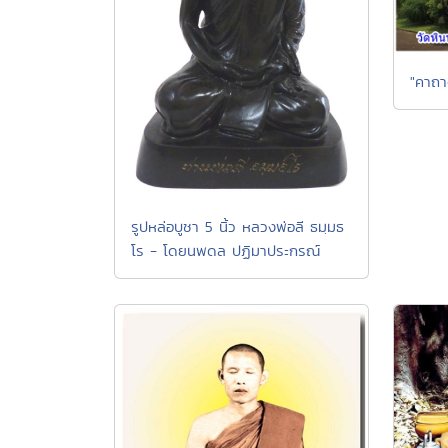
"คาถา
รูปหล่อบูชา 5 นิ้ว หลวงพ่อลี ธมฺมธ
โร - โดยนพดล ปฏิมาประกรณ์