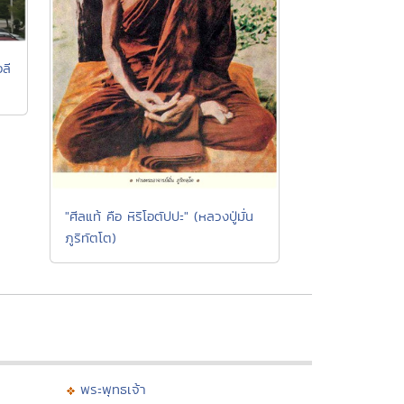
ลี
"ศีลแท้ คือ หิริโอตัปปะ" (หลวงปู่มั่น
ภูริทัตโต)
พระพุทธเจ้า