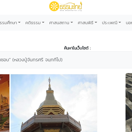
รรมศึกษา
คติธรรม
ศาสนสถาน
ศาสนพิธี
ประเพณี
บอ
ค้นหาในเว็บไซต์ :
ชอบ" (หลวงปู่จันทรศรี จนฺททีโป)