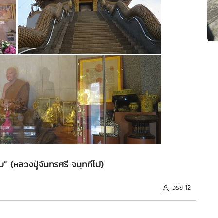
" (หลวงปู่จันทรศรี จนฺททีโป)
วิริยะ12