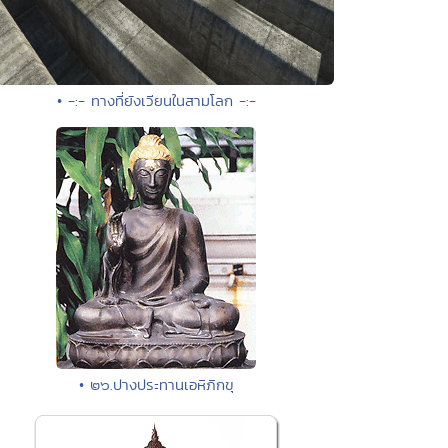
• -:- ทางที่ยังเวียนในสามโลก -:-
• ๒๖.ปางประทานเอหิภิกขุ