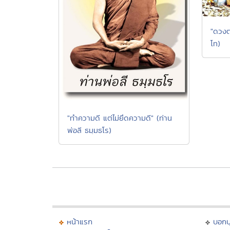
"ดวงต
โท)
"ทำความดี แต่ไม่ยึดความดี" (ท่าน
พ่อลี ธมฺมธโร)
หน้าแรก
บอก