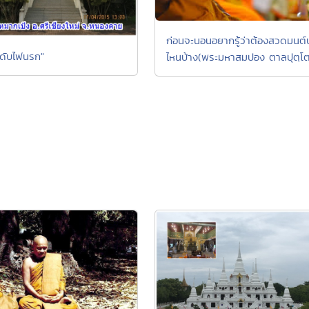
ก่อนจะนอนอยากรู้ว่าต้องสวดมนต
ดับไฟนรก"
ไหนบ้าง(พระมหาสมปอง ตาลปุตฺโต