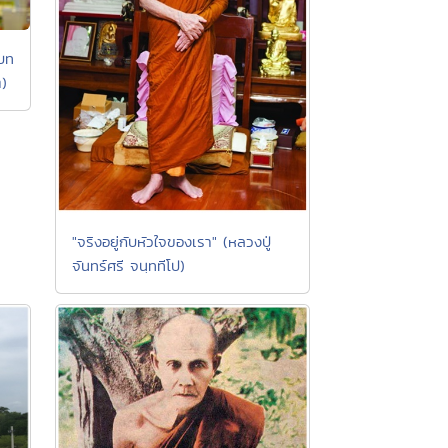
์บท
)
"จริงอยู่กับหัวใจของเรา" (หลวงปู่
จันทร์ศรี จนฺททีโป)