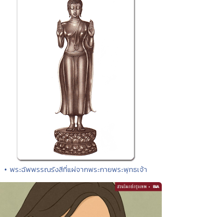
• พระฉัพพรรณรังสีที่แผ่จากพระกายพระพุทธเจ้า