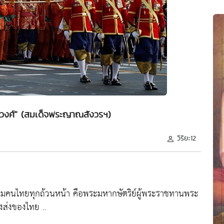
วงศ์" (สมเด็จพระญาณสังวรฯ)
วิริยะ12
่อมคนไทยทุกถ้วนหน้า คือพระมหากษัตริย์ผู้พระราชทานพระ
ูงส่งของไทย ..