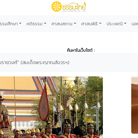
รรมศึกษา
คติธรรม
ศาสนสถาน
ศาสนพิธี
ประเพณี
บอ
ค้นหาในเว็บไซต์ :
มราชวงศ์" (สมเด็จพระญาณสังวรฯ)