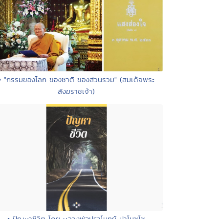
• "กรรมของโลก ของชาติ ของส่วนรวม" (สมเด็จพระ
สังฆราชเจ้า)
• ปัญหาชีวิต โดย หลวงพ่อปราโมทย์ ปาโมชฺโช