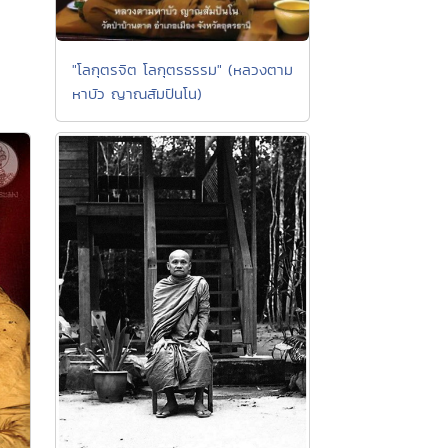
"โลกุตรจิต โลกุตรธรรม" (หลวงตาม
หาบัว ญาณสัมปันโน)