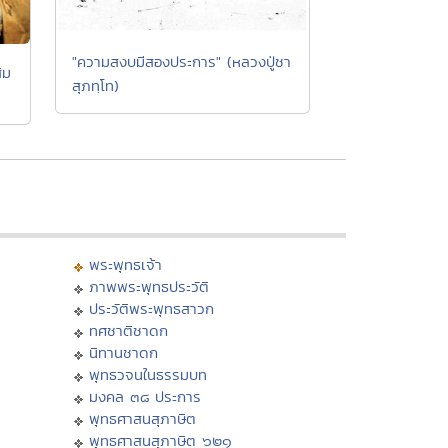
"ความสงบมีสองประการ" (หลวงปู่ชา
ิม
สุภทฺโท)
พระพุทธเจ้า
ภาพพระพุทธประวัติ
ประวัติพระพุทธสาวก
ทศชาติชาดก
นิทานชาดก
พุทธวจนในธรรมบท
มงคล ๓๘ ประการ
พุทธศาสนสุภาษิต
พุทธศาสนสุภาษิต ๖๒๑