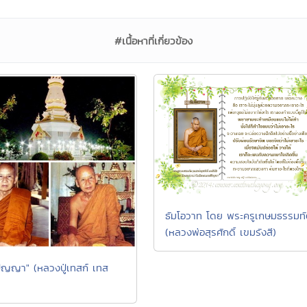
#เนื้อหาที่เกี่ยวข้อง
ธัมโอวาท โดย พระครูเกษมธรรมท
(หลวงพ่อสุรศักดิ์ เขมรังสี)
ปัญญา" (หลวงปู่เทสก์ เทส