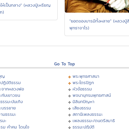
ตให้เป็นกลาง" (หลวงปู่เหรียญ
ภ)
"ยอดของบารมีทั้งหลาย" (หลวงปู่ส
พุทธาจาโร)
Go To Top
บุญ
พระพุทธศาสนา
ปฏิบัติธรรม
พระไตรปิฏก
ะจากหลวงพ่อ
หัวข้อธรรม
ะกับเยาวชน
พจนานุกรมพุทธศาสน์
ธรรมะบันเทิง
มิลินทปัญหา
ะบรรยาย
เสียงธรรม
ามธรรมะ
สถานีเพลงธรรมะ
รรมะ
เพลงธรรมะ/ดนตรีสมาธิ
รรม คำคม โดนใจ
ธรรมะปฏิบัติ