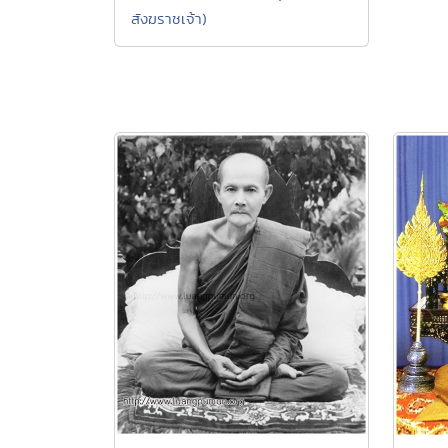
สังฆราชเจ้า)