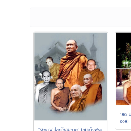
"สติ 
รังสี)
"ริษยาพาโลกให้ฉิบหาย" (สมเด็จพระ