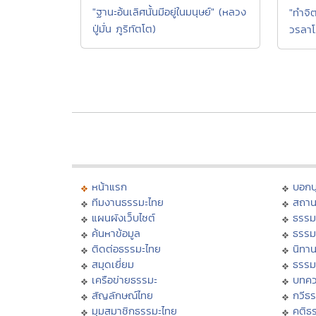
"ฐานะอ้นเลิศนั้นมีอยู่ในมนุษย์" (หลวง
"ทำจิ
ปู่มั่น ภูริทัตโต)
วรลาโ
หน้าแรก
บอก
ทีมงานธรรมะไทย
สถาน
แผนผังเว็บไซต์
ธรรม
ค้นหาข้อมูล
ธรรม
ติดต่อธรรมะไทย
นิทาน
สมุดเยี่ยม
ธรรม
เครือข่ายธรรมะ
บทคว
สัญลักษณ์ไทย
กวีธ
มุมสมาชิกธรรมะไทย
คติธ