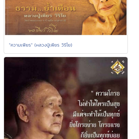
"ความเพียร" (หลวงปู่เพียร วิริโย)