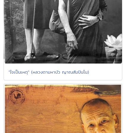
"ใจเป็นเหตุ" (หลวงตามหาบัว ญาณสัมปันโน)