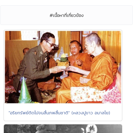
#เนื้อหาที่เกี่ยวข้อง
"อริยทรัพย์ติดไปจนสิ้นภพสิ้นชาติ" (หลวงปูขาว อนาลโย)