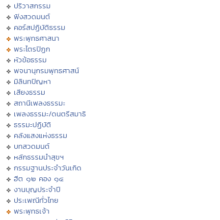
ปริวาสกรรม
ฟังสวดมนต์
คอร์สปฏิบัติธรรม
พระพุทธศาสนา
พระไตรปิฏก
หัวข้อธรรม
พจนานุกรมพุทธศาสน์
มิลินทปัญหา
เสียงธรรม
สถานีเพลงธรรมะ
เพลงธรรมะ/ดนตรีสมาธิ
ธรรมะปฏิบัติ
คลังแสงแห่งธรรม
บทสวดมนต์
หลักธรรมนำสุขฯ
กรรมฐานประจำวันเกิด
ฮีต ๑๒ คอง ๑๔
งานบุญประจำปี
ประเพณีทั่วไทย
พระพุทธเจ้า