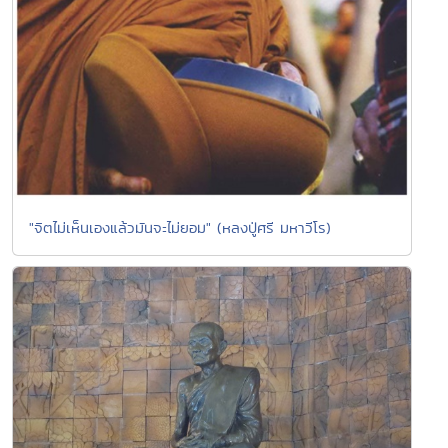
"จิตไม่เห็นเองแล้วมันจะไม่ยอม" (หลงปู่ศรี มหาวีโร)