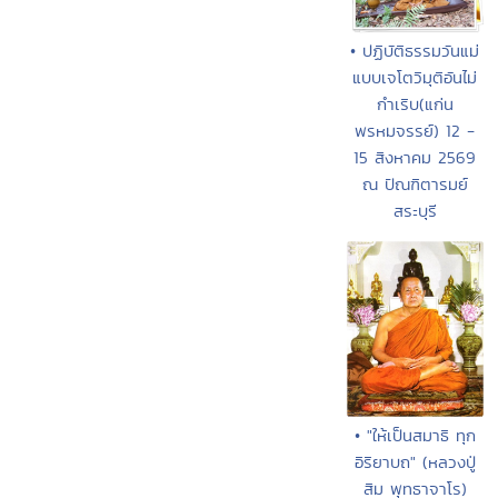
• ปฏิบัติธรรมวันแม่
แบบเจโตวิมุติอันไม่
กำเริบ(แก่น
พรหมจรรย์) 12 -
15 สิงหาคม 2569
ณ ปัณฑิตารมย์
สระบุรี
• "ให้เป็นสมาธิ ทุก
อิริยาบถ" (หลวงปู่
สิม พุทธาจาโร)