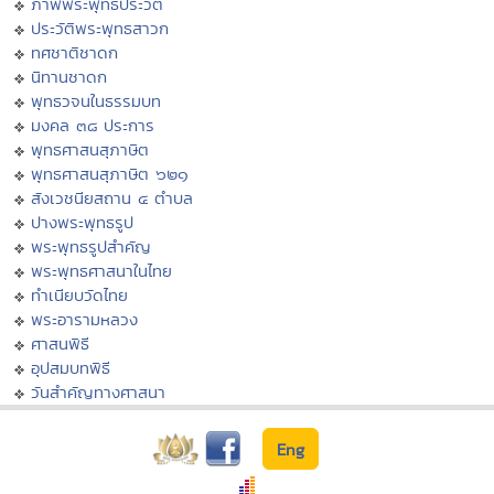
ภาพพระพุทธประวัติ
ประวัติพระพุทธสาวก
ทศชาติชาดก
นิทานชาดก
พุทธวจนในธรรมบท
มงคล ๓๘ ประการ
พุทธศาสนสุภาษิต
พุทธศาสนสุภาษิต ๖๒๑
สังเวชนียสถาน ๔ ตำบล
ปางพระพุทธรูป
พระพุทธรูปสำคัญ
พระพุทธศาสนาในไทย
ทำเนียบวัดไทย
พระอารามหลวง
ศาสนพิธี
อุปสมบทพิธี
วันสำคัญทางศาสนา
Eng