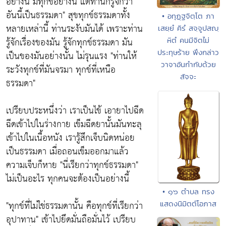
อย่างนี้ มีทุกข์อย่างนี้ แต่ท่านก็รู้จักว่า
อันนี้เป็นธรรมดา"
สุขทุกข์ธรรมดาทั้ง
• อทุฏฺฐจิตฺโต ภา
หลายเหล่านี้ ท่านระงับมันได้ เพราะท่าน
เสยฺยํ คิรํ สจฺจูปสญฺ
รู้จักเรื่องของมัน รู้จักทุกข์ธรรมดา มัน
หิตํ คนมีจิตไม่
ประทุษร้าย พึงกล่าว
เป็นของมันอย่างนั้น ไม่รุนแรง
"ท่านให้
วาจาอันกำกับด้วย
ระวังทุกข์ที่มันจรมา ทุกข์ที่เหนือ
สัจจะ
ธรรมดา"
เปรียบประหนึ่งว่า เราเป็นไข้ เอายาไปฉีด
ฉีดเข้าไปในร่างกาย เข็มฉีดยานั้นมันทะลุ
เข้าไปในเนื้อหนัง เรารู้สึกเจ็บนิดหน่อย
เป็นธรรมดา เมื่อถอนเข็มออกมาแล้ว
ความเจ็บก็หาย
"นี่เรียกว่าทุกข์ธรรมดา"
ไม่เป็นอะไร ทุกคนจะต้องเป็นอย่างนี้
• ๑๖ ตำบล ทรง
"ทุกข์ที่ไม่ใช่ธรรมดานั้น คือทุกข์ที่เรียกว่า
แสดงนิมิตต์โอภาส
อุปาทาน"
เข้าไปยึดมั่นถือมั่นไว้ เปรียบ