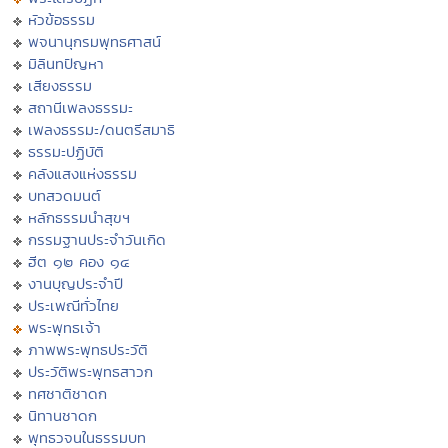
หัวข้อธรรม
พจนานุกรมพุทธศาสน์
มิลินทปัญหา
เสียงธรรม
สถานีเพลงธรรมะ
เพลงธรรมะ/ดนตรีสมาธิ
ธรรมะปฏิบัติ
คลังแสงแห่งธรรม
บทสวดมนต์
หลักธรรมนำสุขฯ
กรรมฐานประจำวันเกิด
ฮีต ๑๒ คอง ๑๔
งานบุญประจำปี
ประเพณีทั่วไทย
พระพุทธเจ้า
ภาพพระพุทธประวัติ
ประวัติพระพุทธสาวก
ทศชาติชาดก
นิทานชาดก
พุทธวจนในธรรมบท