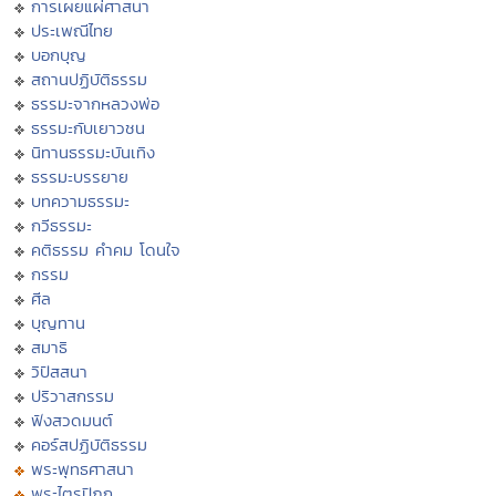
การเผยแผ่ศาสนา
ประเพณีไทย
บอกบุญ
สถานปฏิบัติธรรม
ธรรมะจากหลวงพ่อ
ธรรมะกับเยาวชน
นิทานธรรมะบันเทิง
ธรรมะบรรยาย
บทความธรรมะ
กวีธรรมะ
คติธรรม คำคม โดนใจ
กรรม
ศีล
บุญทาน
สมาธิ
วิปัสสนา
ปริวาสกรรม
ฟังสวดมนต์
คอร์สปฏิบัติธรรม
พระพุทธศาสนา
พระไตรปิฏก