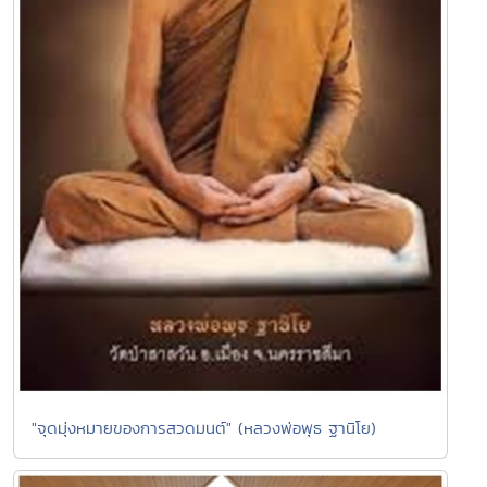
"จุดมุ่งหมายของการสวดมนต์" (หลวงพ่อพุธ ฐานิโย)