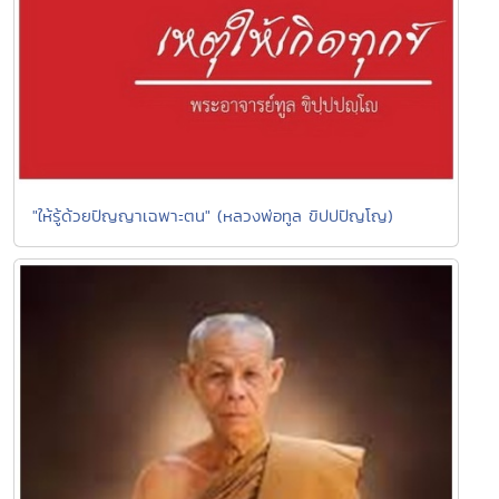
"ให้รู้ด้วยปัญญาเฉพาะตน" (หลวงพ่อทูล ขิปปปัญโญ)