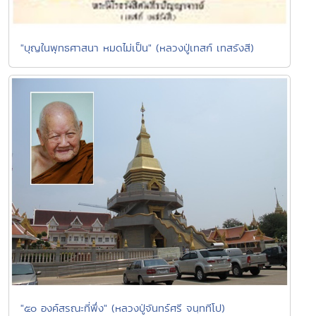
"บุญในพุทธศาสนา หมดไม่เป็น" (หลวงปู่เทสก์ เทสรังสี)
"๕๐ องค์สรณะที่พึ่ง" (หลวงปู่จันทร์ศรี จนฺททีโป)