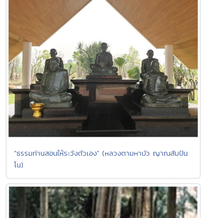
"ธรรมท่านสอนให้ระวังตัวเอง" (หลวงตามหาบัว ญาณสัมปัน
โน)