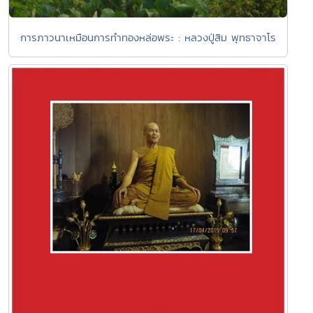
การภาวนาเหมือนการทำทองหล่อพระ : หลวงปู่สิม พุทธาจาโร