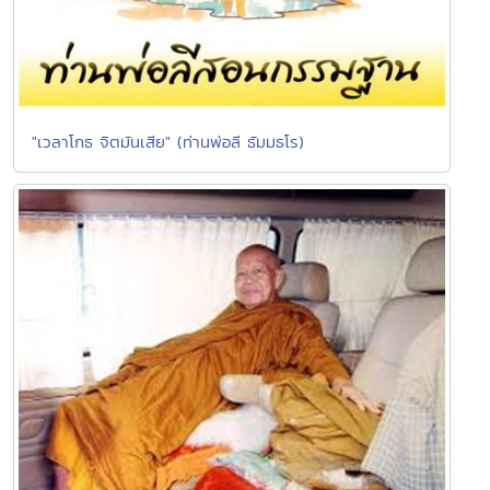
"เวลาโกธ จิตมันเสีย" (ท่านพ่อลี ธัมมธโร)