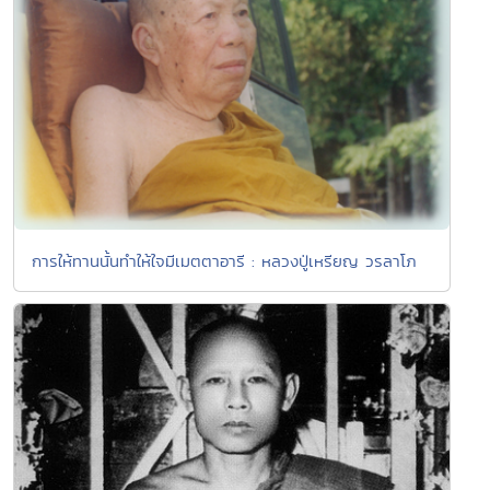
การให้ทานนั้นทำให้ใจมีเมตตาอารี : หลวงปู่เหรียญ วรลาโภ