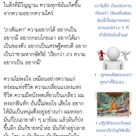
ในสิ่งที่มีวิญญาณ ความทุกข์มันเกิดขึ้น
เราไม่ได้ ต้องจัดการ
จากความอยากความใคร่
ต้องด่า ต้องสั่งสอน
อันนี้เป็นอุบายของ
อารมณ์ต่าง ๆ ที่
"ภวตัณหา"
ความอยากได้ อยากเป็น
ทำให้จิตใจย่ำแย่
อยากมี อยากกอบโกยเอา อยากได้มา
เป็นของตัว อยากเป็นเศรษฐีคหบดี อยาก
เป็นราชามหากษัตริย์
"เรียกว่า ภว ความ
อยากเป็น อยากมี"
• ...ถูกชมคือธรรมดา
ความไม่พอใจ เหมือนอย่างความแก่
ถูกด่าก็ไม่เลว...
หง่อมแห่งชีวิต ความเปลี่ยนแปลงแห่ง
ชีวิต ความมีหนังหดเหี่ยวเป็นเกลียว ผม
หงอกฟันหัก อันนี้ไม่พอใจ เสียใจ อยาก
ให้มันเป็นหนุ่มตึงอยู่อย่างเก่า ผมหงอก
มันก็ไปเอายาดำ ๆ มาย้อม แล้วมันก็ป่ง
• ปฏิบัติธรรมวันแม่
ขึ้นอีก มันก็ขายหน้าล่ะ มันก็ดำอยู่ปลาย
แบบเจโตวิมุติอันไม่