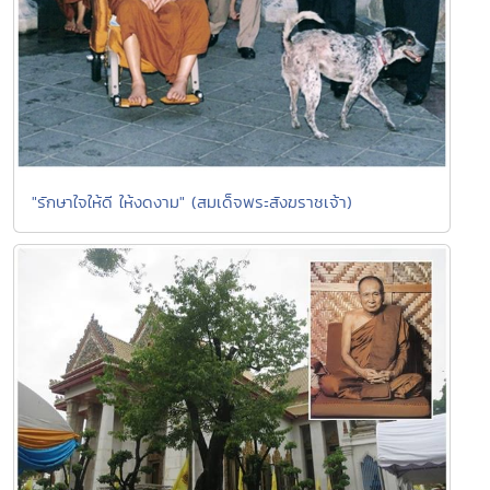
"รักษาใจให้ดี ให้งดงาม" (สมเด็จพระสังฆราชเจ้า)