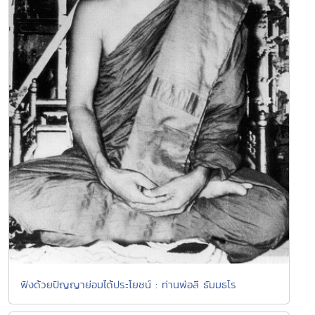
ฟังด้วยปัญญาย่อมได้ประโยชน์ : ท่านพ่อลี ธัมมธโร