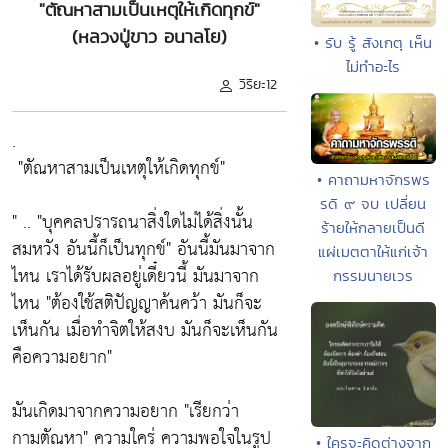
"ตัณหาสามเป็นเหตุให้เกิดทุกข์"
(หลวงปู่ขาว อนาลโย)
• รับ รู้ สังเกตุ เห็น
ไม่ทำอะไร
วิริยะ12
.
"ตัณหาสามเป็นเหตุให้เกิดทุกข์"
• คาถามหาจักรพร
รดิ ๙ จบ เปลี่ยน
" ..
"บุคคลปรารถนาสิ่งใดไม่ได้สิ่งนั้น
ร้ายให้กลายเป็นดี
สมหวัง อันนี้ก็เป็นทุกข์"
อันนี้มันมาจาก
แผ่เมตตาให้แก่เจ้า
ไหน เราได้รับผลอยู่เดี๋ยวนี้ มันมาจาก
กรรมนายเวร
ไหน
"ต้องใช้สติปัญญาค้นคว้า มันก็จะ
เห็นกัน เมื่อทำจิตให้สงบ มันก็จะเห็นกัน
คือความอยาก"
มันเกิดมาจากความอยาก
"เรียกว่า
กามตัณหา"
ความใคร่ ความพอใจในรูป
• ใครจะคิดต่างจาก