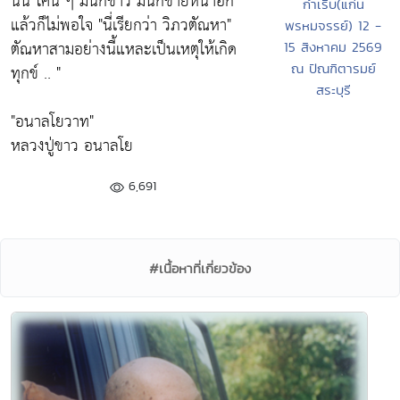
นั่น โคน ๆ มันก็ขาว มันก็ขายหน้าอีก
กำเริบ(แก่น
แล้วก็ไม่พอใจ
"นี่เรียกว่า วิภวตัณหา"
พรหมจรรย์) 12 -
ตัณหาสามอย่างนี้แหละเป็นเหตุให้เกิด
15 สิงหาคม 2569
ทุกข์ .. "
ณ ปัณฑิตารมย์
สระบุรี
"อนาลโยวาท"
หลวงปู่ขาว อนาลโย
6,691
#เนื้อหาที่เกี่ยวข้อง