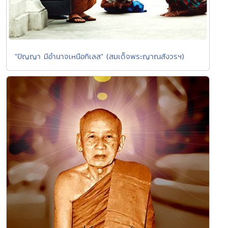
"ปัญญา มีอำนาจเหนือกิเลส" (สมเด็จพระญาณสังวรฯ)