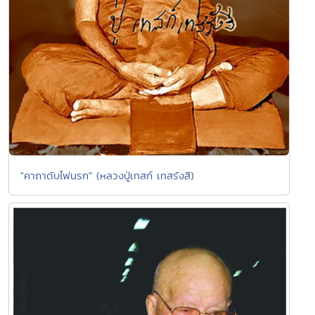
"คาถาดับไฟนรก" (หลวงปู่เทสก์ เทสรังสี)