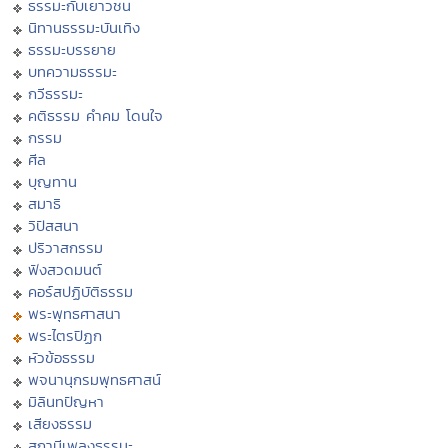
ธรรมะกับเยาวชน
นิทานธรรมะบันเทิง
ธรรมะบรรยาย
บทความธรรมะ
กวีธรรมะ
คติธรรม คำคม โดนใจ
กรรม
ศีล
บุญทาน
สมาธิ
วิปัสสนา
ปริวาสกรรม
ฟังสวดมนต์
คอร์สปฏิบัติธรรม
พระพุทธศาสนา
พระไตรปิฏก
หัวข้อธรรม
พจนานุกรมพุทธศาสน์
มิลินทปัญหา
เสียงธรรม
สถานีเพลงธรรมะ