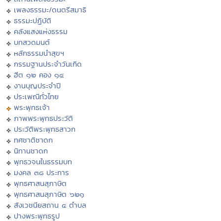
เพลงธรรมะ/ดนตรีสมาธิ
ธรรมะปฏิบัติ
คลังแสงแห่งธรรม
บทสวดมนต์
หลักธรรมนำสุขฯ
กรรมฐานประจำวันเกิด
ฮีต ๑๒ คอง ๑๔
งานบุญประจำปี
ประเพณีทั่วไทย
พระพุทธเจ้า
ภาพพระพุทธประวัติ
ประวัติพระพุทธสาวก
ทศชาติชาดก
นิทานชาดก
พุทธวจนในธรรมบท
มงคล ๓๘ ประการ
พุทธศาสนสุภาษิต
พุทธศาสนสุภาษิต ๖๒๑
สังเวชนียสถาน ๔ ตำบล
ปางพระพุทธรูป