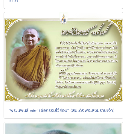
ลาโภ
"พระนิพนธ์ ๗๙ เชื่อกรรมไว้ก่อน" (สมเด็จพระสังฆราชเจ้า)