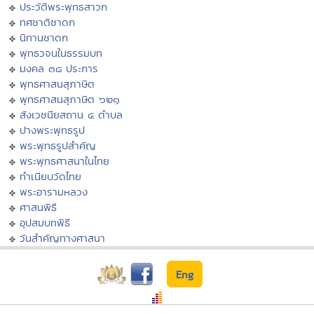
ประวัติพระพุทธสาวก
ทศชาติชาดก
นิทานชาดก
พุทธวจนในธรรมบท
มงคล ๓๘ ประการ
พุทธศาสนสุภาษิต
พุทธศาสนสุภาษิต ๖๒๑
สังเวชนียสถาน ๔ ตำบล
ปางพระพุทธรูป
พระพุทธรูปสำคัญ
พระพุทธศาสนาในไทย
ทำเนียบวัดไทย
พระอารามหลวง
ศาสนพิธี
อุปสมบทพิธี
วันสำคัญทางศาสนา
Eng