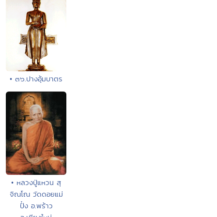
• ๓๖.ปางอุ้มบาตร
• หลวงปู่แหวน สุ
จิณโณ วัดดอยแม่
ปั๋ง อ.พร้าว