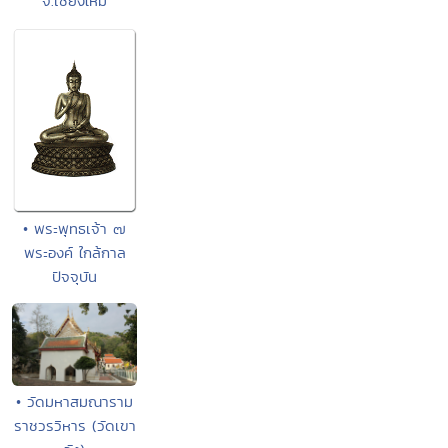
จ.เชียงใหม่
• พระพุทธเจ้า ๗
พระองค์ ใกล้กาล
ปัจจุบัน
• วัดมหาสมณาราม
ราชวรวิหาร (วัดเขา