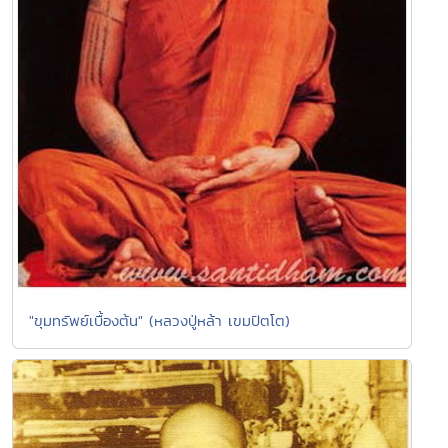
"ขุมทรัพย์เบื้องต้น" (หลวงปู่หล้า เขมปัตโต)