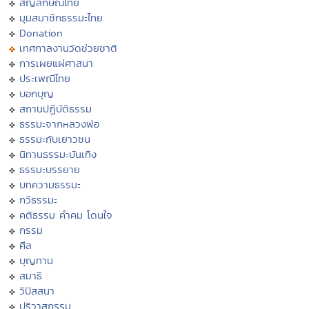
สัญลักษณ์ไทย
มุมสมาชิกธรรมะไทย
Donation
เทศกาลงานวัดช่วยชาติ
การเผยแผ่ศาสนา
ประเพณีไทย
บอกบุญ
สถานปฏิบัติธรรม
ธรรมะจากหลวงพ่อ
ธรรมะกับเยาวชน
นิทานธรรมะบันเทิง
ธรรมะบรรยาย
บทความธรรมะ
กวีธรรมะ
คติธรรม คำคม โดนใจ
กรรม
ศีล
บุญทาน
สมาธิ
วิปัสสนา
ปริวาสกรรม