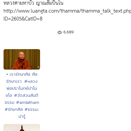
หลวงตามหาบัว ญาณสัมปันโน
http://www.luangta.com/thamma/thamma_talk_text.ph
ID=2605&CatID=8
6,689
• เรารักษาศีล ศีล
รักษาเรา. #หลวง
พ่อปราโมทย์ปาโม
ชโช #วัดสวนสันติ
ธรรม #amtatham
#รักษาศีล #ธรรมะ
น่ารู้