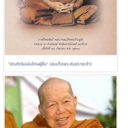
"บัณฑิตไม่เพ่งโทษผู้อื่น" (สมเด็จพระสังฆราชเจ้า)