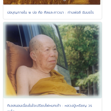
บ่อบุญภายใน ๒ บ่อ คือ ศีลและภาวนา : ท่านพ่อลี ธัมมธโร
กิเลสนอนเนื่องในใจเปรียบไฟหมกเถ้า : หลวงปู่เหรียญ วร