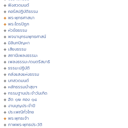
ฟังสวดมนต์
คอร์สปฏิบัติธรรม
พระพุทธศาสนา
พระไตรปิฏก
หัวข้อธรรม
พจนานุกรมพุทธศาสน์
มิลินทปัญหา
เสียงธรรม
สถานีเพลงธรรมะ
เพลงธรรมะ/ดนตรีสมาธิ
ธรรมะปฏิบัติ
คลังแสงแห่งธรรม
บทสวดมนต์
หลักธรรมนำสุขฯ
กรรมฐานประจำวันเกิด
ฮีต ๑๒ คอง ๑๔
งานบุญประจำปี
ประเพณีทั่วไทย
พระพุทธเจ้า
ภาพพระพุทธประวัติ