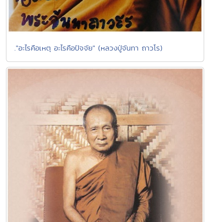
."อะไรคือเหตุ อะไรคือปัจจัย" (หลวงปู่จันทา ถาวโร)