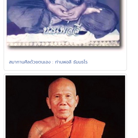
สมาทานศีลด้วยตนเอง : ท่านพอลี ธัมมธโร