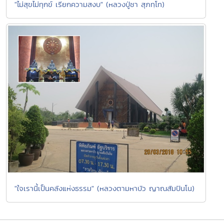
"ไม่สุขไม่ทุกข์ เรียกความสงบ" (หลวงปู่ชา สุภทฺโท)
"ใจเรานี้เป็นคลังแห่งธรรม" (หลวงตามหาบัว ญาณสัมปันโน)