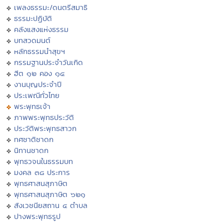
เพลงธรรมะ/ดนตรีสมาธิ
ธรรมะปฏิบัติ
คลังแสงแห่งธรรม
บทสวดมนต์
หลักธรรมนำสุขฯ
กรรมฐานประจำวันเกิด
ฮีต ๑๒ คอง ๑๔
งานบุญประจำปี
ประเพณีทั่วไทย
พระพุทธเจ้า
ภาพพระพุทธประวัติ
ประวัติพระพุทธสาวก
ทศชาติชาดก
นิทานชาดก
พุทธวจนในธรรมบท
มงคล ๓๘ ประการ
พุทธศาสนสุภาษิต
พุทธศาสนสุภาษิต ๖๒๑
สังเวชนียสถาน ๔ ตำบล
ปางพระพุทธรูป