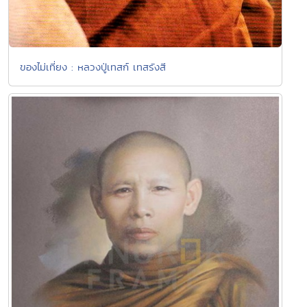
ของไม่เที่ยง : หลวงปู่เทสก์ เทสรังสี