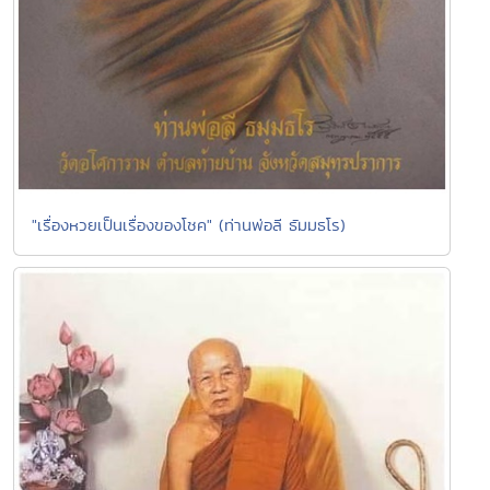
"เรื่องหวยเป็นเรื่องของโชค" (ท่านพ่อลี ธัมมธโร)