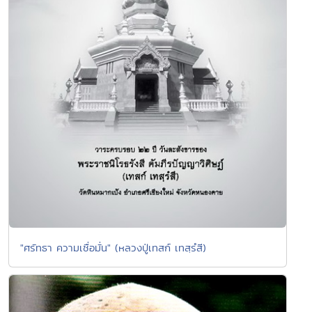
"ศรัทธา ความเชื่อมั่น" (หลวงปู่เทสก์ เทสฺรํสี)