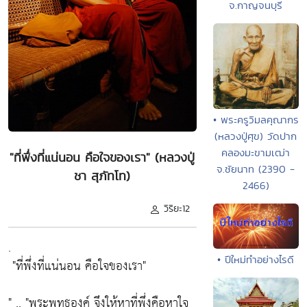
จ.กาญจนบุรี
• พระครูวิมลคุณากร
(หลวงปู่ศุข) วัดปาก
คลองมะขามเฒ่า
"ที่พึ่งที่แน่นอน คือใจของเรา" (หลวงปู่
จ.ชัยนาท (2390 -
ชา สุภัทโท)
2466)
วิริยะ12
.
• ปีใหม่ทำอย่างไรดี
"ที่พึ่งที่แน่นอน คือใจของเรา"
" ..
"พระพุทธองค์ จึงให้หาที่พึ่งคือหาใจ