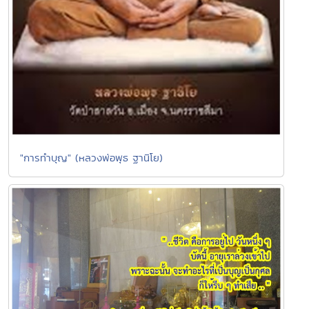
"การทำบุญ" (หลวงพ่อพุธ ฐานิโย)