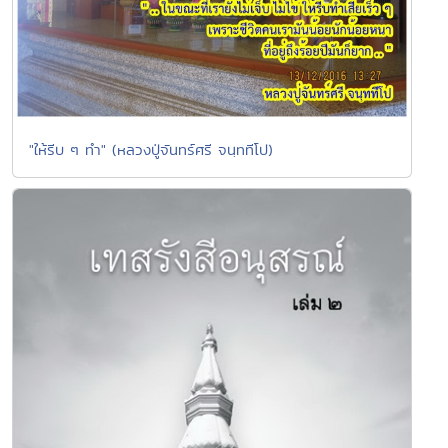
"ให้รีบ ๆ ทำ" (หลวงปู่จันทร์ศรี จนฺททีโป)