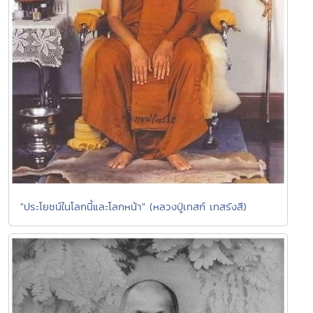
"ประโยชน์ในโลกนี้และโลกหน้า" (หลวงปู่เทสก์ เทสรังสี)