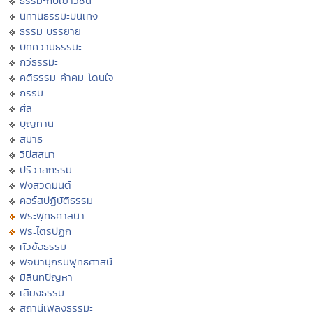
ธรรมะกับเยาวชน
นิทานธรรมะบันเทิง
ธรรมะบรรยาย
บทความธรรมะ
กวีธรรมะ
คติธรรม คำคม โดนใจ
กรรม
ศีล
บุญทาน
สมาธิ
วิปัสสนา
ปริวาสกรรม
ฟังสวดมนต์
คอร์สปฏิบัติธรรม
พระพุทธศาสนา
พระไตรปิฏก
หัวข้อธรรม
พจนานุกรมพุทธศาสน์
มิลินทปัญหา
เสียงธรรม
สถานีเพลงธรรมะ