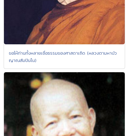
ขอให้ท่านทั้งหลายเชื่อธรรมของศาสดาเถิด (หลวงตามหาบัว
ญาณสัมปันโน)