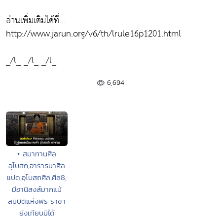
อ่านเพิ่มเติมได้ที่...
http://www.jarun.org/v6/th/lrule16p1201.html
_/l_ _/l_ _/l_
6,694
• สมาทานศีล
อุโบสถ,อาราธนาศีล
แปด,อุโบสถศีล,ศีล8,
มีอานิสงส์มากแม้
สมบัติแห่งพระราชา
ยังเทียบมิได้