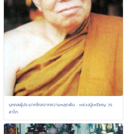
บุคคลผู้ประมาทไกลจากความหลุดพ้น : หลวงปู่เหรียญ วร
ลาโภ