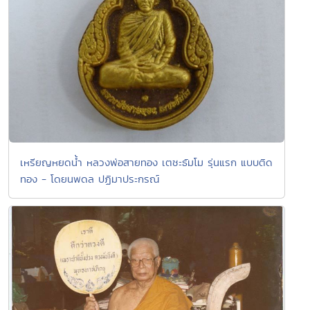
เหรียญหยดน้ำ หลวงพ่อสายทอง เตชะธัมโม รุ่นแรก แบบติด
ทอง - โดยนพดล ปฏิมาประกรณ์