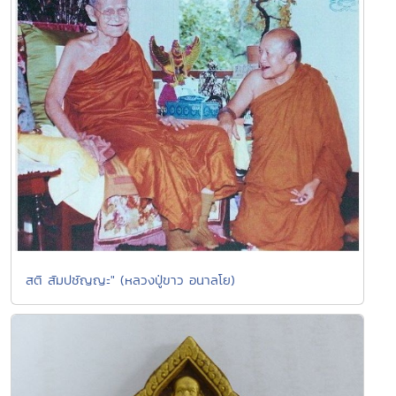
สติ สัมปชัญญะ" (หลวงปู่ขาว อนาลโย)