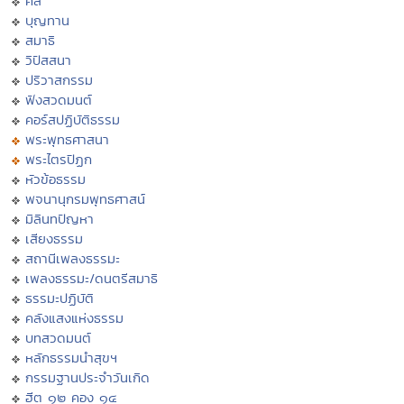
ศีล
บุญทาน
สมาธิ
วิปัสสนา
ปริวาสกรรม
ฟังสวดมนต์
คอร์สปฏิบัติธรรม
พระพุทธศาสนา
พระไตรปิฏก
หัวข้อธรรม
พจนานุกรมพุทธศาสน์
มิลินทปัญหา
เสียงธรรม
สถานีเพลงธรรมะ
เพลงธรรมะ/ดนตรีสมาธิ
ธรรมะปฏิบัติ
คลังแสงแห่งธรรม
บทสวดมนต์
หลักธรรมนำสุขฯ
กรรมฐานประจำวันเกิด
ฮีต ๑๒ คอง ๑๔