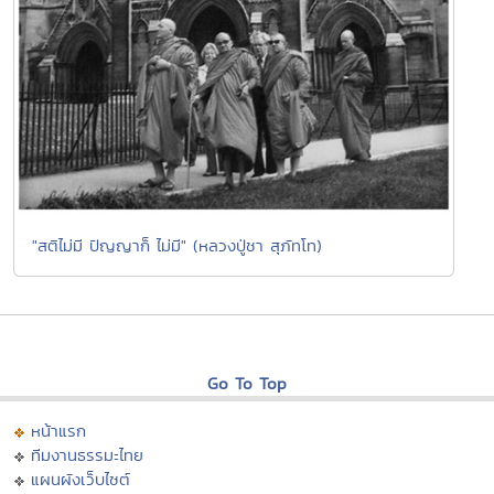
"สติไม่มี ปัญญาก็ ไม่มี" (หลวงปู่ชา สุภัทโท)
Go To Top
หน้าแรก
ทีมงานธรรมะไทย
แผนผังเว็บไซต์