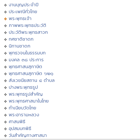
งานบุญประจำปี
ประเพณีทั่วไทย
พระพุทธเจ้า
ภาพพระพุทธประวัติ
ประวัติพระพุทธสาวก
ทศชาติชาดก
นิทานชาดก
พุทธวจนในธรรมบท
มงคล ๓๘ ประการ
พุทธศาสนสุภาษิต
พุทธศาสนสุภาษิต ๖๒๑
สังเวชนียสถาน ๔ ตำบล
ปางพระพุทธรูป
พระพุทธรูปสำคัญ
พระพุทธศาสนาในไทย
ทำเนียบวัดไทย
พระอารามหลวง
ศาสนพิธี
อุปสมบทพิธี
วันสำคัญทางศาสนา