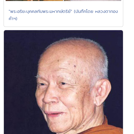
"พระอริยะบุคคลกับพระมหากษัตริย์" (บันทึกโดย หลวงตาทอง
คำฯ)