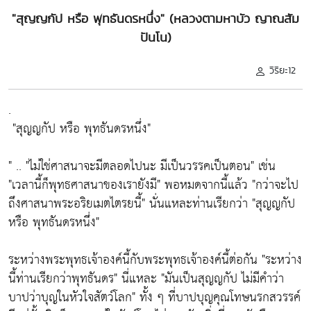
"สุญญกัป หรือ พุทธันดรหนึ่ง" (หลวงตามหาบัว ญาณสัม
ปันโน)
วิริยะ12
.
"สุญญกัป หรือ พุทธันดรหนึ่ง"
" ..
"ไม่ใช่ศาสนาจะมีตลอดไปนะ มีเป็นวรรคเป็นตอน"
เช่น
"เวลานี้ก็พุทธศาสนาของเรายังมี"
พอหมดจากนี้แล้ว
"กว่าจะไป
ถึงศาสนาพระอริยเมตไตรยนี้"
นั่นแหละท่านเรียกว่า
"สุญญกัป
หรือ พุทธันดรหนึ่ง"
ระหว่างพระพุทธเจ้าองค์นี้กับพระพุทธเจ้าองค์นี้ต่อกัน
"ระหว่าง
นี้ท่านเรียกว่าพุทธันดร"
นี่แหละ
"มันเป็นสุญญกัป ไม่มีคำว่า
บาปว่าบุญในหัวใจสัตว์โลก
" ทั้ง ๆ ที่บาปบุญคุณโทษนรกสวรรค์