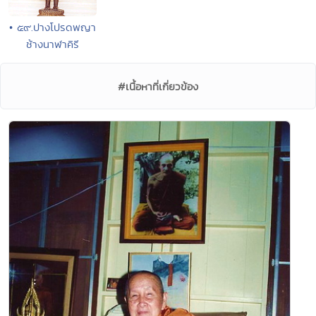
• ๕๙.ปางโปรดพญา
ช้างนาฬาคิรี
#เนื้อหาที่เกี่ยวข้อง