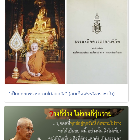
"เป็นทุกข์เพราะความไม่สมหวัง" (สมเด็จพระสังฆราชเจ้า)