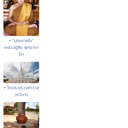
• "บุญภายใน"
(หลวงปู่สิม พุทธาจา
โร)
• วัดประยุรวงศาวาส
วรวิหาร