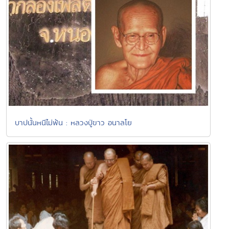
บาปนั้นหนีไม่พ้น : หลวงปู่ขาว อนาลโย