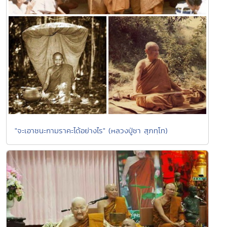
"จะเอาชนะกามราคะได้อย่างไร" (หลวงปู่ชา สุภทฺโท)