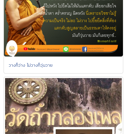
วางก็ว่าง ไม่วางก็วุ่นวาย