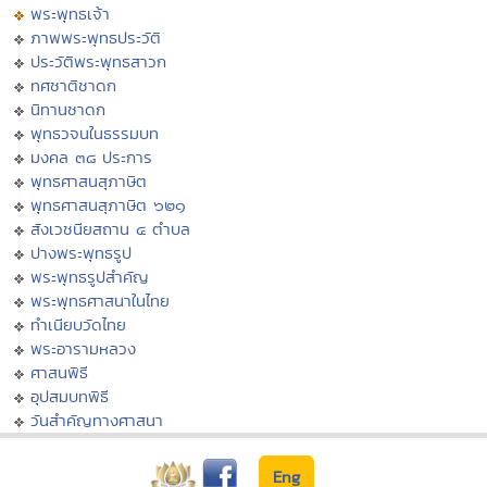
พระพุทธเจ้า
ภาพพระพุทธประวัติ
ประวัติพระพุทธสาวก
ทศชาติชาดก
นิทานชาดก
พุทธวจนในธรรมบท
มงคล ๓๘ ประการ
พุทธศาสนสุภาษิต
พุทธศาสนสุภาษิต ๖๒๑
สังเวชนียสถาน ๔ ตำบล
ปางพระพุทธรูป
พระพุทธรูปสำคัญ
พระพุทธศาสนาในไทย
ทำเนียบวัดไทย
พระอารามหลวง
ศาสนพิธี
อุปสมบทพิธี
วันสำคัญทางศาสนา
Eng