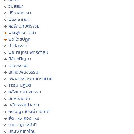
วิปัสสนา
ปริวาสกรรม
ฟังสวดมนต์
คอร์สปฏิบัติธรรม
พระพุทธศาสนา
พระไตรปิฏก
หัวข้อธรรม
พจนานุกรมพุทธศาสน์
มิลินทปัญหา
เสียงธรรม
สถานีเพลงธรรมะ
เพลงธรรมะ/ดนตรีสมาธิ
ธรรมะปฏิบัติ
คลังแสงแห่งธรรม
บทสวดมนต์
หลักธรรมนำสุขฯ
กรรมฐานประจำวันเกิด
ฮีต ๑๒ คอง ๑๔
งานบุญประจำปี
ประเพณีทั่วไทย