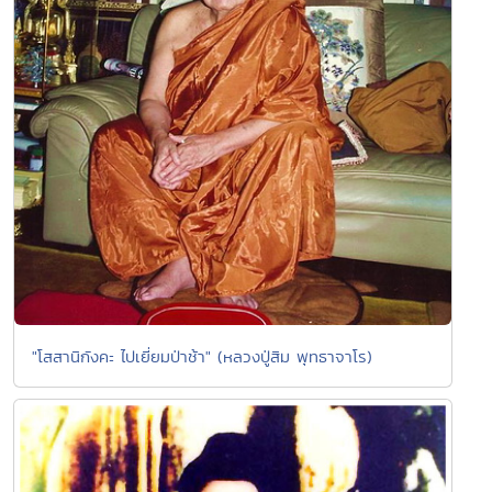
"โสสานิกังคะ ไปเยี่ยมป่าช้า" (หลวงปู่สิม พุทธาจาโร)