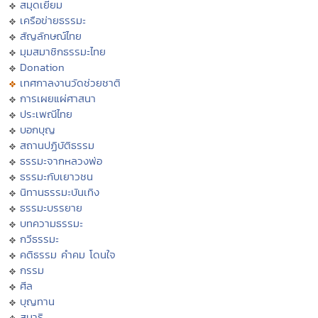
สมุดเยี่ยม
เครือข่ายธรรมะ
สัญลักษณ์ไทย
มุมสมาชิกธรรมะไทย
Donation
เทศกาลงานวัดช่วยชาติ
การเผยแผ่ศาสนา
ประเพณีไทย
บอกบุญ
สถานปฏิบัติธรรม
ธรรมะจากหลวงพ่อ
ธรรมะกับเยาวชน
นิทานธรรมะบันเทิง
ธรรมะบรรยาย
บทความธรรมะ
กวีธรรมะ
คติธรรม คำคม โดนใจ
กรรม
ศีล
บุญทาน
สมาธิ