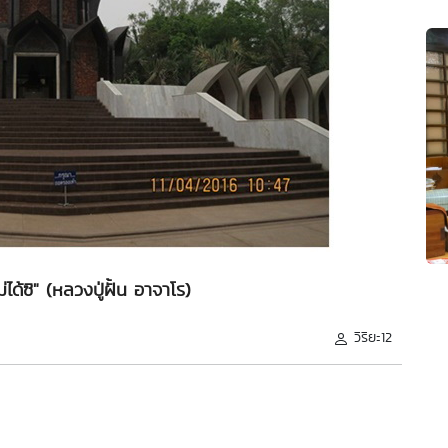
ม่ได้ซิ" (หลวงปู่ฝั้น อาจาโร)
วิริยะ12