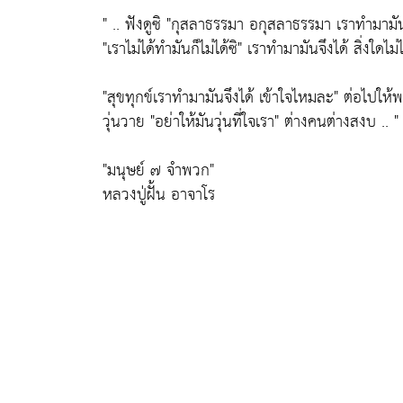
" .. ฟังดูซิ
"กุสลาธรรมา อกุสลาธรรมา เราทำมามันจ
"เราไม่ได้ทำมันก็ไม่ได้ซิ"
เราทำมามันจึงได้ สิ่งใดไม่ไ
"สุขทุกข์เราทำมามันจึงได้ เข้าใจไหมละ"
ต่อไปให้พ
วุ่นวาย
"อย่าให้มันวุ่นที่ใจเรา"
ต่างคนต่างสงบ .. "
"มนุษย์ ๗ จำพวก"
หลวงปู่ฝั้น อาจาโร