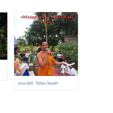
ธรรมะไอที..."ไอโฟน ไอแฟค"