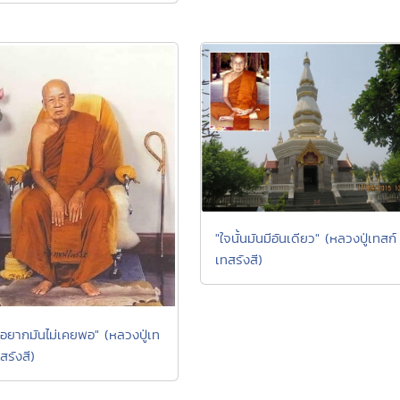
"ใจนั้นมันมีอันเดียว" (หลวงปู่เทสก์
เทสรังสี)
อยากมันไม่เคยพอ" (หลวงปู่เท
สรังสี)