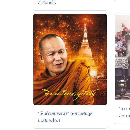
ลี ธัมมธโร
"ความ
"เห็นด้วยปัญญา" (หลวงพ่อทูล
สก์ เท
ขิปฺปปัญโญ)