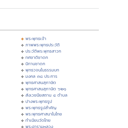
พระพุทธเจ้า
ภาพพระพุทธประวัติ
ประวัติพระพุทธสาวก
ทศชาติชาดก
นิทานชาดก
พุทธวจนในธรรมบท
มงคล ๓๘ ประการ
พุทธศาสนสุภาษิต
พุทธศาสนสุภาษิต ๖๒๑
สังเวชนียสถาน ๔ ตำบล
ปางพระพุทธรูป
พระพุทธรูปสำคัญ
พระพุทธศาสนาในไทย
ทำเนียบวัดไทย
พระอารามหลวง