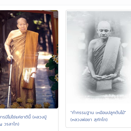
"ทำกรรมฐาน เหมือนปลูกต้นไม้"
ารมีไม่ใช่แค่ชาตินี้ (หลวงปู่
(หลวงพ่อชา สุภัทโท)
ญ วรลาโภ)