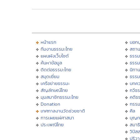
หน้าแรก
บอก
ทีมงานธรรมะไทย
สถาน
แผนผังเว็บไซต์
ธรรม
ค้นหาข้อมูล
ธรรม
ติดต่อธรรมะไทย
นิทาน
สมุดเยี่ยม
ธรรม
เครือข่ายธรรมะ
บทคว
สัญลักษณ์ไทย
กวีธ
มุมสมาชิกธรรมะไทย
คติธ
Donation
กรร
เทศกาลงานวัดช่วยชาติ
ศีล
การเผยแผ่ศาสนา
บุญท
ประเพณีไทย
สมาธิ
วิปัส
ปริว