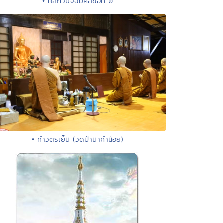
• หลักวินิจฉัยศีลข้อที่ ๒
• ทำวัตรเย็น (วัดป่านาคำน้อย)