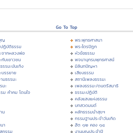
Go To Top
บุญ
พระพุทธศาสนา
ปฏิบัติธรรม
พระไตรปิฏก
ะจากหลวงพ่อ
หัวข้อธรรม
ะกับเยาวชน
พจนานุกรมพุทธศาสน์
ธรรมะบันเทิง
มิลินทปัญหา
ะบรรยาย
เสียงธรรม
ามธรรมะ
สถานีเพลงธรรมะ
รรมะ
เพลงธรรมะ/ดนตรีสมาธิ
รรม คำคม โดนใจ
ธรรมะปฏิบัติ
ม
คลังแสงแห่งธรรม
บทสวดมนต์
าน
หลักธรรมนำสุขฯ
กรรมฐานประจำวันเกิด
สนา
ฮีต ๑๒ คอง ๑๔
าสกรรม
งานบุญประจำปี