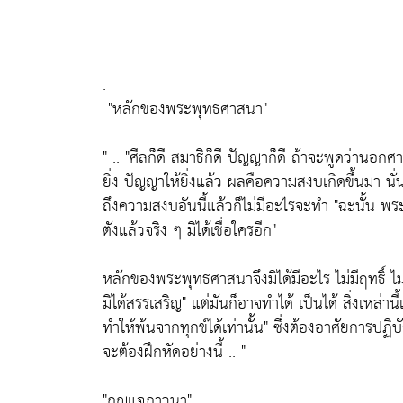
.
"หลักของพระพุทธศาสนา"
" ..
"ศีลก็ดี สมาธิก็ดี ปัญญาก็ดี ถ้าจะพูดว่านอก
ยิ่ง ปัญญาให้ยิ่งแล้ว ผลคือความสงบเกิดขึ้นมา นั่
ถึงความสงบอันนี้แล้วก็ไม่มีอะไรจะทำ
"ฉะนั้น พร
ตังแล้วจริง ๆ มิได้เชื่อใครอีก"
หลักของพระพุทธศาสนาจึงมิได้มีอะไร ไม่มีฤทธิ์ ไม่
มิได้สรรเสริญ"
แต่มันก็อาจทำได้ เป็นได้ สิ่งเหล่
ทำให้พ้นจากทุกข์ได้เท่านั้น"
ซึ่งต้องอาศัยการปฏิบ
จะต้องฝึกหัดอย่างนี้ .. "
"กุญแจภาวนา"