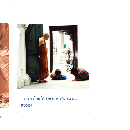
"เมตตาไม่แท้" (สมเด็จพระญาณ
สังวร)
า