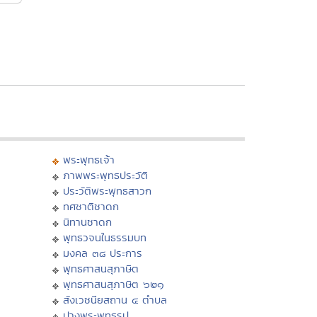
พระพุทธเจ้า
ภาพพระพุทธประวัติ
ประวัติพระพุทธสาวก
ทศชาติชาดก
นิทานชาดก
พุทธวจนในธรรมบท
มงคล ๓๘ ประการ
พุทธศาสนสุภาษิต
พุทธศาสนสุภาษิต ๖๒๑
สังเวชนียสถาน ๔ ตำบล
ปางพระพุทธรูป