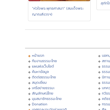
สุภัทโ
"หัวใจพระพุทธศาสนา" (สมเด็จพระ
ญาณสังวรฯ)
หน้าแรก
บอก
ทีมงานธรรมะไทย
สถาน
แผนผังเว็บไซต์
ธรรม
ค้นหาข้อมูล
ธรรม
ติดต่อธรรมะไทย
นิทาน
สมุดเยี่ยม
ธรรม
เครือข่ายธรรมะ
บทคว
สัญลักษณ์ไทย
กวีธ
มุมสมาชิกธรรมะไทย
คติธ
Donation
กรร
เทศกาลงานวัดช่วยชาติ
ศีล