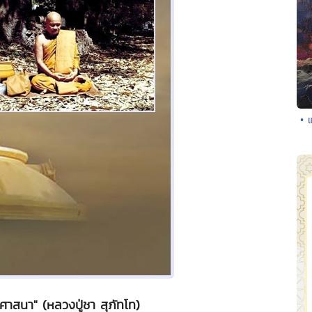
• 
าสนา" (หลวงปู่ชา สุภัทโท)