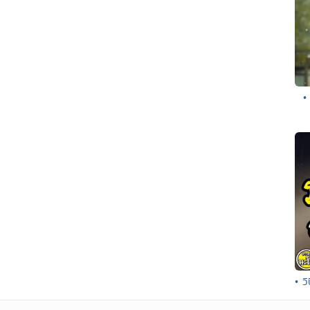
•
• ว