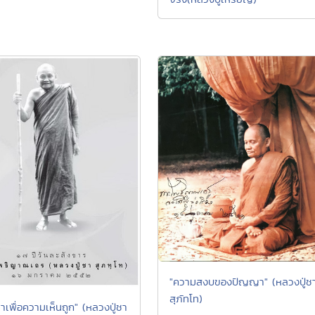
"ความสงบของปัญญา" (หลวงปู่ช
สุภัทโท)
าเพื่อความเห็นถูก" (หลวงปู่ชา