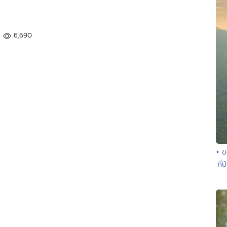
6,690
• ข
กี่