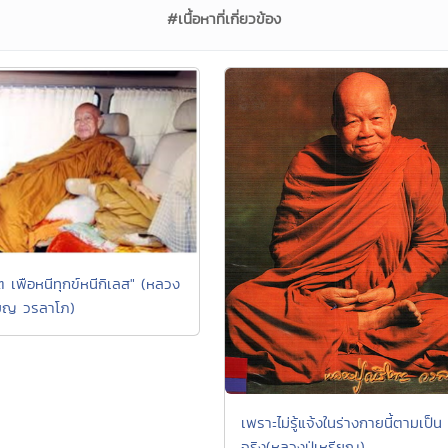
#เนื้อหาที่เกี่ยวข้อง
ต เพือหนีทุกข์หนีกิเลส" (หลวง
รียญ วรลาโภ)
เพราะไม่รู้แจ้งในร่างกายนี้ตามเป็น
จริง(หลวงปู่เหรียญ)