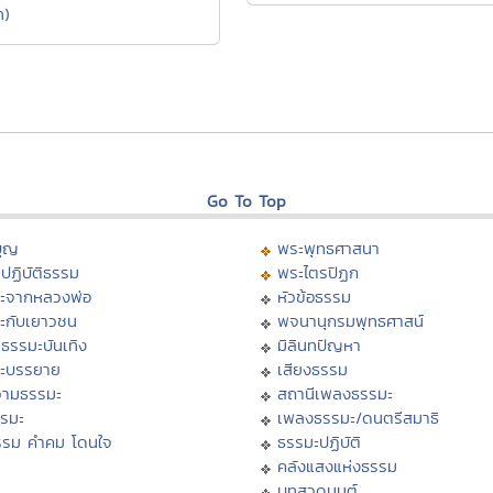
ท)
Go To Top
บุญ
พระพุทธศาสนา
ปฏิบัติธรรม
พระไตรปิฏก
ะจากหลวงพ่อ
หัวข้อธรรม
ะกับเยาวชน
พจนานุกรมพุทธศาสน์
ธรรมะบันเทิง
มิลินทปัญหา
ะบรรยาย
เสียงธรรม
ามธรรมะ
สถานีเพลงธรรมะ
รรมะ
เพลงธรรมะ/ดนตรีสมาธิ
รรม คำคม โดนใจ
ธรรมะปฏิบัติ
ม
คลังแสงแห่งธรรม
บทสวดมนต์