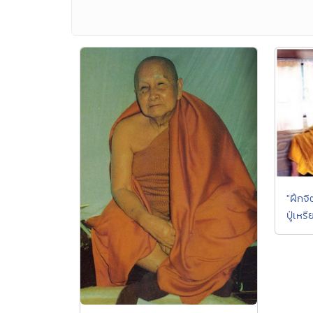
"ฝึกจิ
ปู่เห