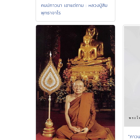
คนบ่ภาวนา เอาแต่ถาม : หลวงปู่สิม
พุทธาจาโร
"ภาวน