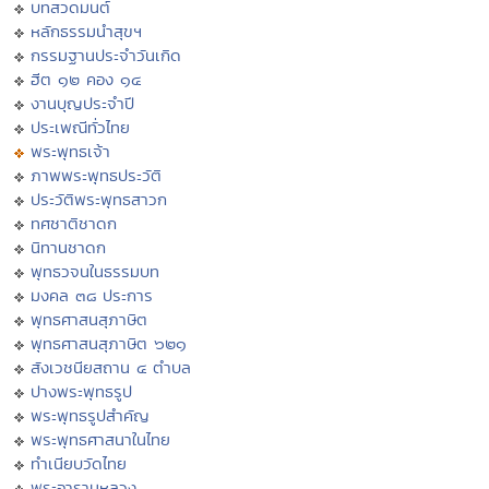
บทสวดมนต์
หลักธรรมนำสุขฯ
กรรมฐานประจำวันเกิด
ฮีต ๑๒ คอง ๑๔
งานบุญประจำปี
ประเพณีทั่วไทย
พระพุทธเจ้า
ภาพพระพุทธประวัติ
ประวัติพระพุทธสาวก
ทศชาติชาดก
นิทานชาดก
พุทธวจนในธรรมบท
มงคล ๓๘ ประการ
พุทธศาสนสุภาษิต
พุทธศาสนสุภาษิต ๖๒๑
สังเวชนียสถาน ๔ ตำบล
ปางพระพุทธรูป
พระพุทธรูปสำคัญ
พระพุทธศาสนาในไทย
ทำเนียบวัดไทย
พระอารามหลวง