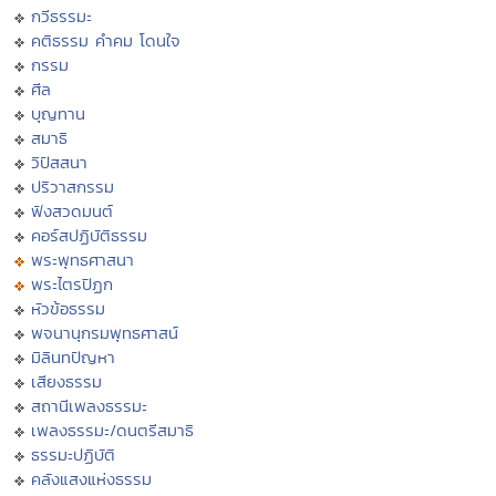
กวีธรรมะ
คติธรรม คำคม โดนใจ
กรรม
ศีล
บุญทาน
สมาธิ
วิปัสสนา
ปริวาสกรรม
ฟังสวดมนต์
คอร์สปฏิบัติธรรม
พระพุทธศาสนา
พระไตรปิฏก
หัวข้อธรรม
พจนานุกรมพุทธศาสน์
มิลินทปัญหา
เสียงธรรม
สถานีเพลงธรรมะ
เพลงธรรมะ/ดนตรีสมาธิ
ธรรมะปฏิบัติ
คลังแสงแห่งธรรม