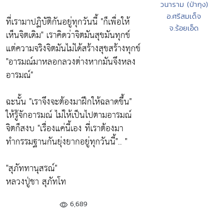
วนาราม (ป่ากุง)
อ.ศรีสมเด็จ
ที่เรามาปฏิบัติกันอยู่ทุกวันนี้
"ก็เพื่อให้
จ.ร้อยเอ็ด
เห็นจิตเดิม
" เราคิดว่าจิตมันสุขมันทุกข์
แต่ความจริงจิตมันไม่ได้สร้างสุขสร้างทุกข์
"อารมณ์มาหลอกลวงต่างหากมันจึงหลง
อารมณ์"
ฉะนั้น
"เราจึงจะต้องมาฝึกให้ฉลาดขึ้น"
ให้รู้จักอารมณ์ ไม่ให้เป็นไปตามอารมณ์
จิตก็สงบ
"เรื่องแค่นี้เอง ที่เราต้องมา
ทำกรรมฐานกันยุ่งยากอยู่ทุกวันนี้"
.. "
"สุภัททานุสรณ์"
หลวงปู่ชา สุภัทโท
6,689