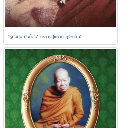
"รู้ทันมัน มันก็ดับ" (หลวงปู่แหวน สุจิณฺโณ)