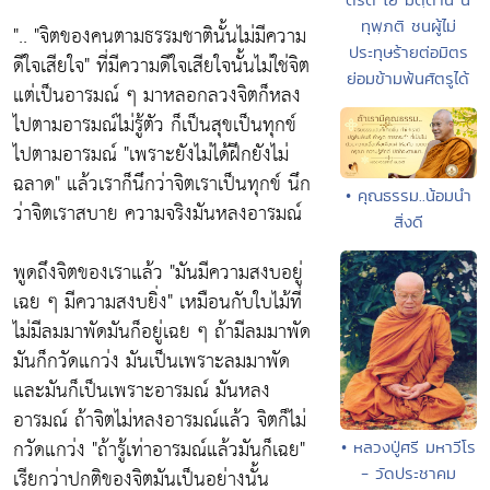
ทุพฺภติ ชนผู้ไม่
"..
"จิตของคนตามธรรมชาตินั้นไม่มีความ
ประทุษร้ายต่อมิตร
ดีใจเสียใจ"
ที่มีความดีใจเสียใจนั้นไม่ใช่จิต
ย่อมข้ามพ้นศัตรูได้
แต่เป็นอารมณ์ ๆ มาหลอกลวงจิตก็หลง
ไปตามอารมณ์ไม่รู้ตัว ก็เป็นสุขเป็นทุกข์
ไปตามอารมณ์
"เพราะยังไม่ได้ฝึกยังไม่
ฉลาด"
แล้วเราก็นึกว่าจิตเราเป็นทุกข์ นึก
• คุณธรรม..น้อมนำ
ว่าจิตเราสบาย ความจริงมันหลงอารมณ์
สิ่งดี
พูดถึงจิตของเราแล้ว
"มันมีความสงบอยู่
เฉย ๆ มีความสงบยิ่ง"
เหมือนกับใบไม้ที่
ไม่มีลมมาพัดมันก็อยู่เฉย ๆ ถ้ามีลมมาพัด
มันก็กวัดแกว่ง มันเป็นเพราะลมมาพัด
และมันก็เป็นเพราะอารมณ์ มันหลง
อารมณ์ ถ้าจิตไม่หลงอารมณ์แล้ว จิตก็ไม่
กวัดแกว่ง
"ถ้ารู้เท่าอารมณ์แล้วมันก็เฉย"
• หลวงปู่ศรี มหาวีโร
- วัดประชาคม
เรียกว่าปกติของจิตมันเป็นอย่างนั้น