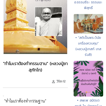
อ.ธรรมธีระ ธรรมมะ
พิสุทธิ์
• "สติเป็นพระวินัย
เครื่องควบคุม"
(หลวงปู่เทสก์ เทส
รังสี)
"ทำไมเราต้องทำกรรมฐาน" (หลวงปู่ชา
สุภัทโท)
วิริยะ12
.
"ทำไมเราต้องทำกรรมฐาน"
• สพฺเพ อมิตฺเต
ตรติ โย มิตฺตานํ น