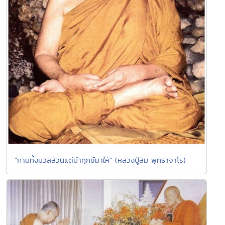
"กามทั้งมวลล้วนแต่นำทุกข์มาให้" (หลวงปู่สิม พุทธาจาโร)