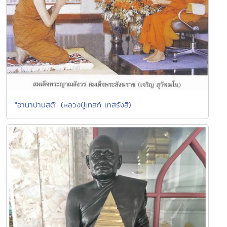
"อานาปานสติ" (หลวงปู่เทสก์ เทสรังสี)