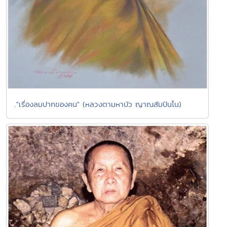
."เรื่องลมปากของคน" (หลวงตามหาบัว ญาณสัมปันโน)