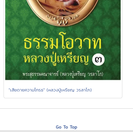
"เสียดายความโกรธ" (หลวงปู่เหรียญ วรลาโภ)
Go To Top