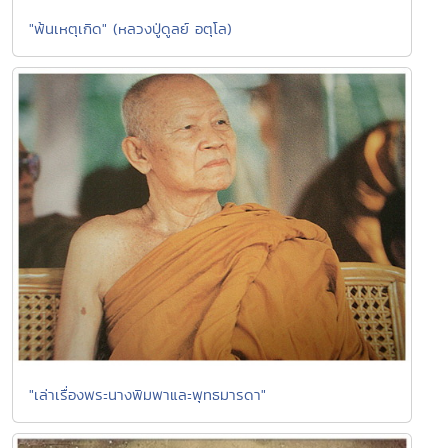
"พ้นเหตุเกิด" (หลวงปู่ดูลย์ อตุโล)
"เล่าเรื่องพระนางพิมพาและพุทธมารดา"