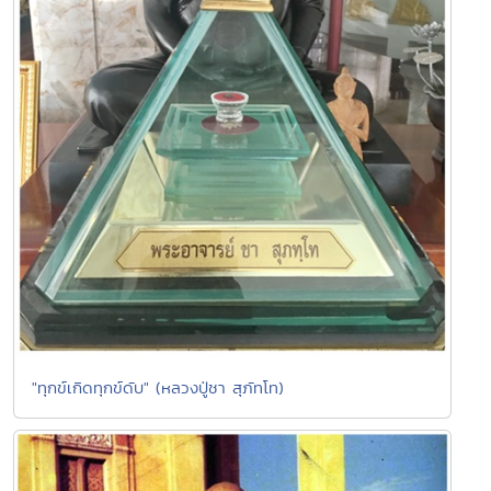
"ทุกข์เกิดทุกข์ดับ" (หลวงปู่ชา สุภัทโท)