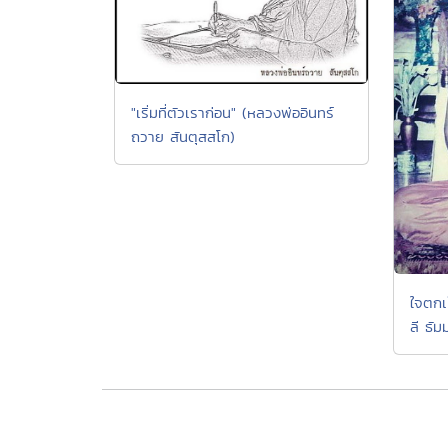
"เริ่มที่ตัวเราก่อน" (หลวงพ่ออินทร์
ถวาย สันตุสสโก)
ใจตกเป
ลี ธัม