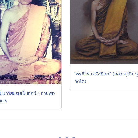
"พรที่ประเสริฐที่สุด" (หลวงปู่มั่น ภู
ทัตโต)
็นทาสย่อมเป็นทุกข์ : ท่านพ่อ
มธโร