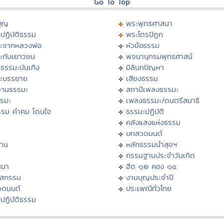
Go To Top
บุญ
พระพุทธศาสนา
ปฏิบัติธรรม
พระไตรปิฏก
ะจากหลวงพ่อ
หัวข้อธรรม
ะกับเยาวชน
พจนานุกรมพุทธศาสน์
ธรรมะบันเทิง
มิลินทปัญหา
ะบรรยาย
เสียงธรรม
ามธรรมะ
สถานีเพลงธรรมะ
รรมะ
เพลงธรรมะ/ดนตรีสมาธิ
รรม คำคม โดนใจ
ธรรมะปฏิบัติ
ม
คลังแสงแห่งธรรม
บทสวดมนต์
าน
หลักธรรมนำสุขฯ
กรรมฐานประจำวันเกิด
สนา
ฮีต ๑๒ คอง ๑๔
าสกรรม
งานบุญประจำปี
วดมนต์
ประเพณีทั่วไทย
ปฏิบัติธรรม