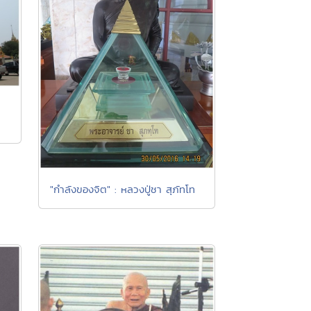
"กำลังของจิต" : หลวงปู่ชา สุภัทโท