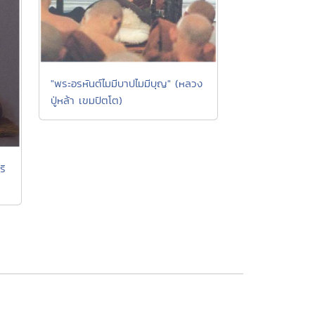
"พระอรหันต์ไมมีบาปไมมีบุญ" (หลวง
ปู่หล้า เขมปัตโต)
ริ