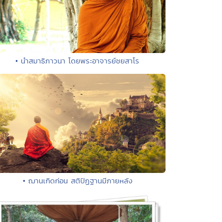
• นำสมาธิภาวนา โดยพระอาจารย์ชยสาโร
• ฌานเกิดก่อน สติปัฏฐานมีภายหลัง