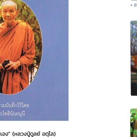
• ซ
ไปเอง" (หลวงปู่ดูลย์ อตุโล)