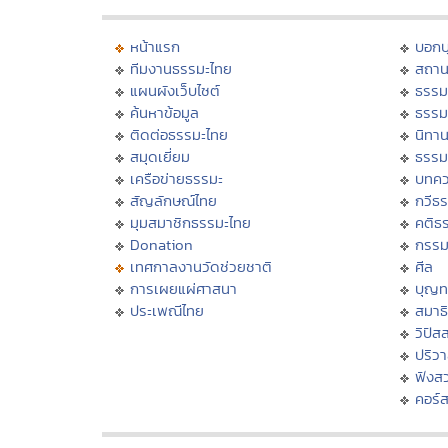
หน้าแรก
บอก
ทีมงานธรรมะไทย
สถาน
แผนผังเว็บไซต์
ธรรม
ค้นหาข้อมูล
ธรรม
ติดต่อธรรมะไทย
นิทาน
สมุดเยี่ยม
ธรรม
เครือข่ายธรรมะ
บทคว
สัญลักษณ์ไทย
กวีธ
มุมสมาชิกธรรมะไทย
คติธ
Donation
กรร
เทศกาลงานวัดช่วยชาติ
ศีล
การเผยแผ่ศาสนา
บุญท
ประเพณีไทย
สมาธิ
วิปัส
ปริว
ฟังส
คอร์ส