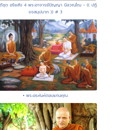
ีดีชุด อริยสัจ 4 พระอาจารย์ปัญญา นีลวณฺโณ - (( ปฏิ
จจสมุปบาท )) # 3
• พระอรหันห์ตอบแทนคุณ