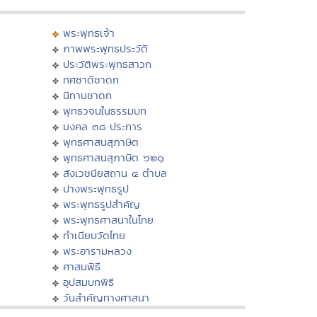
พระพุทธเจ้า
ภาพพระพุทธประวัติ
ประวัติพระพุทธสาวก
ทศชาติชาดก
นิทานชาดก
พุทธวจนในธรรมบท
มงคล ๓๘ ประการ
พุทธศาสนสุภาษิต
พุทธศาสนสุภาษิต ๖๒๑
สังเวชนียสถาน ๔ ตำบล
ปางพระพุทธรูป
พระพุทธรูปสำคัญ
พระพุทธศาสนาในไทย
ทำเนียบวัดไทย
พระอารามหลวง
ศาสนพิธี
อุปสมบทพิธี
วันสำคัญทางศาสนา