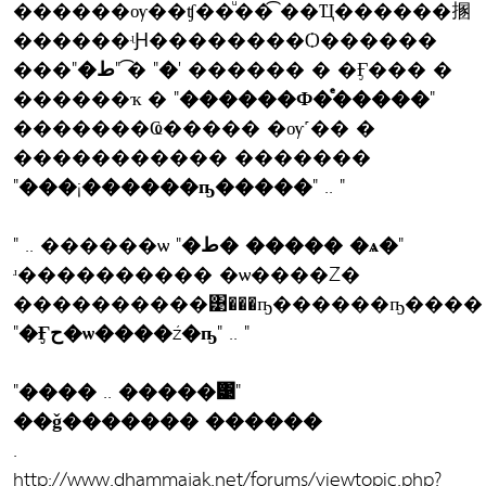
������ѹ��ʧ��ͧ��͡ ��Ҵ������㨡
������ʵԨ��������Ѻ������
���
"�ط"
�͡
"�'
������ � �Ӻ��� �
������ҡ �
"������Ф�ͤ�����"
�������Ҩ����� �ѹ˹�� �
����������� �������
"���¡������ҧ�����"
.. "
" .. ������ѡ
"�ط� ����� �ѧ�"
ʴ���������� �ѡ����Ź�
����������͹���ҧ������ҧ����
"�Ӻح�ѡ����ź�ҧ"
.. "
"���� .. �����͹"
��ǧ������� ������
.
http://www.dhammajak.net/forums/viewtopic.php?