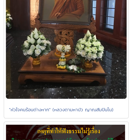
"หัวใจคนร้อนต่างหาก" (หลวงตามหาบัว ญาณสัมปันโน)