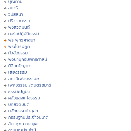
บุญทาน
สมาธิ
วิปัสสนา
ปริวาสกรรม
ฟังสวดมนต์
คอร์สปฏิบัติธรรม
พระพุทธศาสนา
พระไตรปิฏก
หัวข้อธรรม
พจนานุกรมพุทธศาสน์
มิลินทปัญหา
เสียงธรรม
สถานีเพลงธรรมะ
เพลงธรรมะ/ดนตรีสมาธิ
ธรรมะปฏิบัติ
คลังแสงแห่งธรรม
บทสวดมนต์
หลักธรรมนำสุขฯ
กรรมฐานประจำวันเกิด
ฮีต ๑๒ คอง ๑๔
งานบุญประจำปี