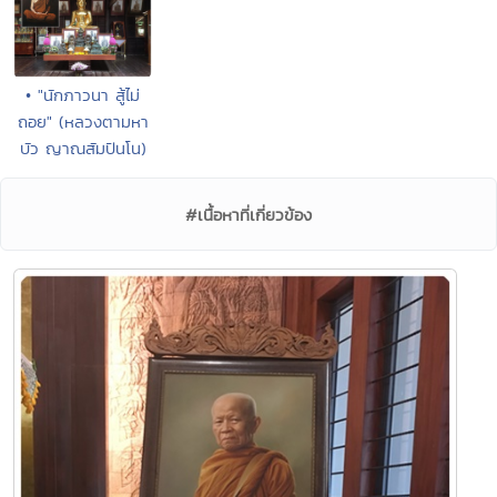
• "นักภาวนา สู้ไม่
ถอย" (หลวงตามหา
บัว ญาณสัมปันโน)
#เนื้อหาที่เกี่ยวข้อง