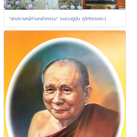
"นักปราชญ์ท่านกลัวกรรม" (หลวงปู่มั่น ภูริทัตตเถระ)