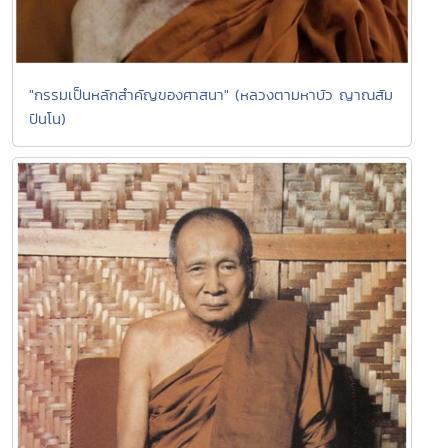
"กรรมเป็นหลักสำคัญของศาสนา" (หลวงตามหาบัว ญาณสัม
ปันโน)