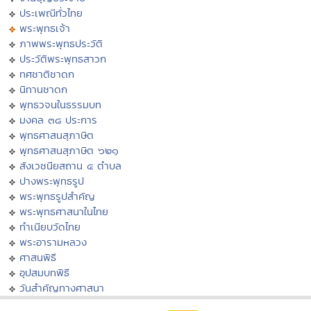
ประเพณีทั่วไทย
พระพุทธเจ้า
ภาพพระพุทธประวัติ
ประวัติพระพุทธสาวก
ทศชาติชาดก
นิทานชาดก
พุทธวจนในธรรมบท
มงคล ๓๘ ประการ
พุทธศาสนสุภาษิต
พุทธศาสนสุภาษิต ๖๒๑
สังเวชนียสถาน ๔ ตำบล
ปางพระพุทธรูป
พระพุทธรูปสำคัญ
พระพุทธศาสนาในไทย
ทำเนียบวัดไทย
พระอารามหลวง
ศาสนพิธี
อุปสมบทพิธี
วันสำคัญทางศาสนา