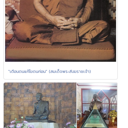
"เตือนตนแก้ไขตนก่อน" (สมเด็จพระสังฆราชเจ้า)