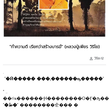
"ทำความดี เรียกว่าสร้างบารมึ" (หลวงปู่เพียร วิริโย)
วิริยะ12
.
"�Ӥ����� ���¡������ҧ�����"
" ..
��ǹҡ������ʵԨ��������Ѻ�Ӻ�ԡ�
"�ط�"
��������仺��� �