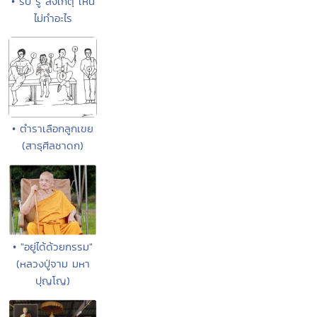
• รับ รู้ สังเกตุ เห็น
ไม่ทำอะไร
• ตำราเลือกลูกเขย
(สาธุศีลชาดก)
• "อยู่ได้ด้วยกรรม"
(หลวงปู่จาม มหา
ปุญโญ)