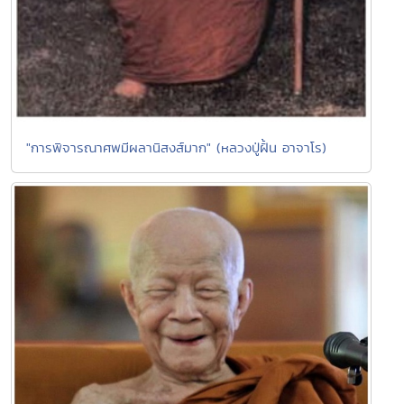
"การพิจารณาศพมีผลานิสงส์มาก" (หลวงปู่ฝั้น อาจาโร)