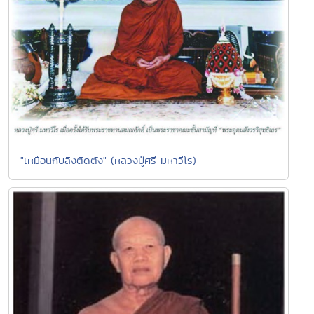
"เหมือนกับลิงติดตัง" (หลวงปู่ศรี มหาวีโร)