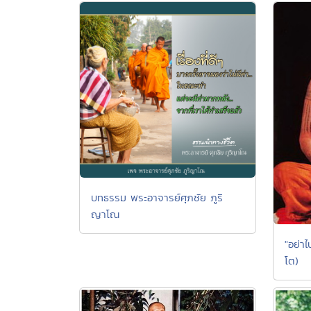
บทธรรม พระอาจารย์ศุภชัย ภูริ
ญาโณ
"อย่าไ
โต)