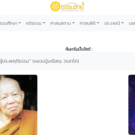
รรมศึกษา
คติธรรม
ศาสนสถาน
ศาสนพิธี
ประเพณี
บอ
ค้นหาในเว็บไซต์ :
ผู้ประพฤติธรรม" (หลวงปู่เหรียญ วรลาโภ)