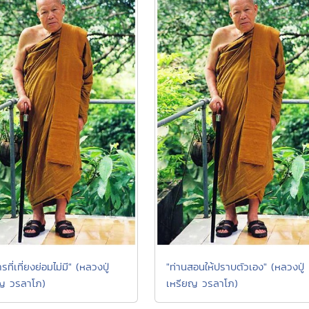
ารที่เที่ยงย่อมไม่มี" (หลวงปู่
"ท่านสอนให้ปราบตัวเอง" (หลวงปู่
ญ วรลาโภ)
เหรียญ วรลาโภ)