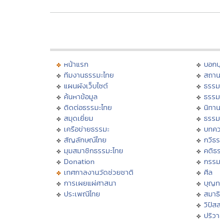
หน้าแรก
บอก
ทีมงานธรรมะไทย
สถาน
แผนผังเว็บไซต์
ธรรม
ค้นหาข้อมูล
ธรรม
ติดต่อธรรมะไทย
นิทาน
สมุดเยี่ยม
ธรรม
เครือข่ายธรรมะ
บทคว
สัญลักษณ์ไทย
กวีธ
มุมสมาชิกธรรมะไทย
คติธ
Donation
กรร
เทศกาลงานวัดช่วยชาติ
ศีล
การเผยแผ่ศาสนา
บุญท
ประเพณีไทย
สมาธิ
วิปัส
ปริว