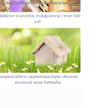
มิทธิชาดก ชาดกว่าด้วย การไม่รู้เวลาตาย | ชาดก 500
ชาติ
 เหตุแห่งการให้ทาน ของคนพาลและบัญฑิต เสียงเทศน์
พระอาจารย์ สมภพ โชติปัญโญ