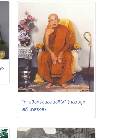
ด็จ
"ท่านจึงทรงสอนลงที่ใจ" (หลวงปู่ท
สก์ เทสรังสี)