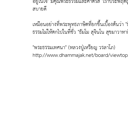
อยู่ในใจ"
มีคุณพระธรรมและคำตรัส
"เราประพฤติ
สบายดี
เหมือนอย่างที่พระพุทธภาษิตที่ยกขึ้นเบื้องต้นว่า
"ธ
ธรรมไม่ให้ตกไปในที่ชั่ว
"ธัมโม สุจินโน สุขมาวาหาต
"พระธรรมเทศนา" (หลวงปู่เหรียญ วรลาโภ)
http://www.dhammajak.net/board/viewtop