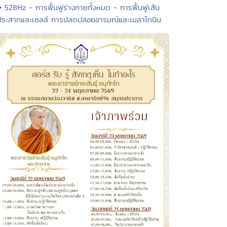
• 528Hz - การฟื้นฟูร่างกายทั้งหมด - การฟื้นฟูเส้น
ประสาทและเซลล์ การปลดปล่อยอารมณ์และเมลาโทนิน