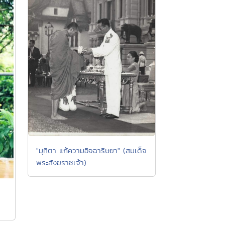
"มุทิตา แก้ความอิจฉาริษยา" (สมเด็จ
พระสังฆราชเจ้า)