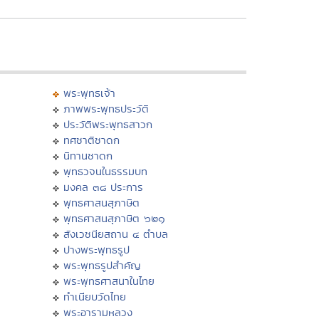
พระพุทธเจ้า
ภาพพระพุทธประวัติ
ประวัติพระพุทธสาวก
ทศชาติชาดก
นิทานชาดก
พุทธวจนในธรรมบท
มงคล ๓๘ ประการ
พุทธศาสนสุภาษิต
พุทธศาสนสุภาษิต ๖๒๑
สังเวชนียสถาน ๔ ตำบล
ปางพระพุทธรูป
พระพุทธรูปสำคัญ
พระพุทธศาสนาในไทย
ทำเนียบวัดไทย
พระอารามหลวง