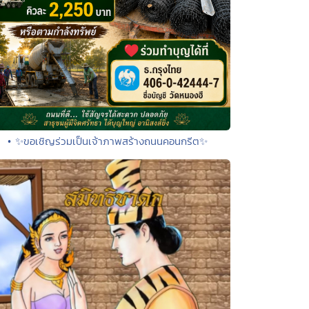
• ✨ขอเชิญร่วมเป็นเจ้าภาพสร้างถนนคอนกรีต✨