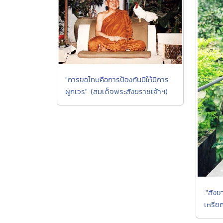
"การขอโทษคือการป้องกันมิให้มีการ
ผูกเวร" (สมเด็จพระสังฆราชเจ้าฯ)
."สังข
เหรีย