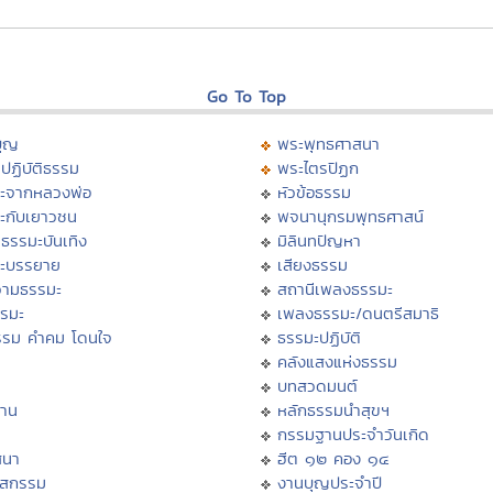
Go To Top
บุญ
พระพุทธศาสนา
ปฏิบัติธรรม
พระไตรปิฏก
ะจากหลวงพ่อ
หัวข้อธรรม
ะกับเยาวชน
พจนานุกรมพุทธศาสน์
ธรรมะบันเทิง
มิลินทปัญหา
ะบรรยาย
เสียงธรรม
ามธรรมะ
สถานีเพลงธรรมะ
รรมะ
เพลงธรรมะ/ดนตรีสมาธิ
รรม คำคม โดนใจ
ธรรมะปฏิบัติ
ม
คลังแสงแห่งธรรม
บทสวดมนต์
าน
หลักธรรมนำสุขฯ
กรรมฐานประจำวันเกิด
สนา
ฮีต ๑๒ คอง ๑๔
าสกรรม
งานบุญประจำปี