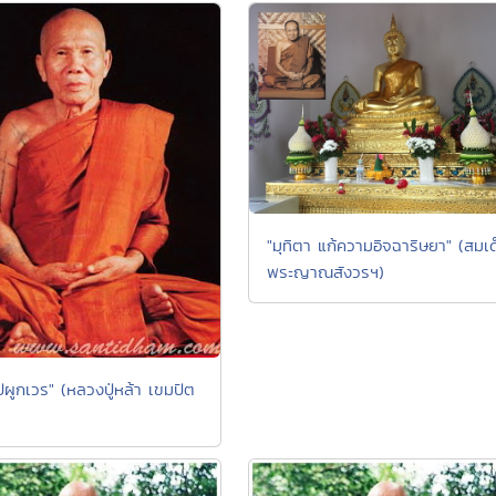
"มุทิตา แก้ความอิจฉาริษยา" (สมเ
พระญาณสังวรฯ)
ปผูกเวร" (หลวงปู่หล้า เขมปัต