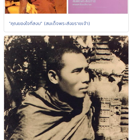
"คุณของใจที่สงบ" (สมเด็จพระสังฆราชเจ้า)