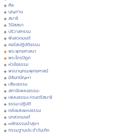
ศีล
บุญทาน
สมาธิ
วิปัสสนา
ปริวาสกรรม
ฟังสวดมนต์
คอร์สปฏิบัติธรรม
พระพุทธศาสนา
พระไตรปิฏก
หัวข้อธรรม
พจนานุกรมพุทธศาสน์
มิลินทปัญหา
เสียงธรรม
สถานีเพลงธรรมะ
เพลงธรรมะ/ดนตรีสมาธิ
ธรรมะปฏิบัติ
คลังแสงแห่งธรรม
บทสวดมนต์
หลักธรรมนำสุขฯ
กรรมฐานประจำวันเกิด