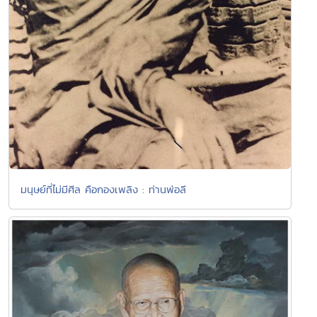
มนุษย์ที่ไม่มีศีล คือกองเพลิง : ท่านพ่อลี