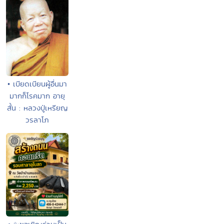
• เบียดเบียนผู้อื่นมา
มากก็โรคมาก อายุ
สั้น : หลวงปู่เหรียญ
วรลาโภ