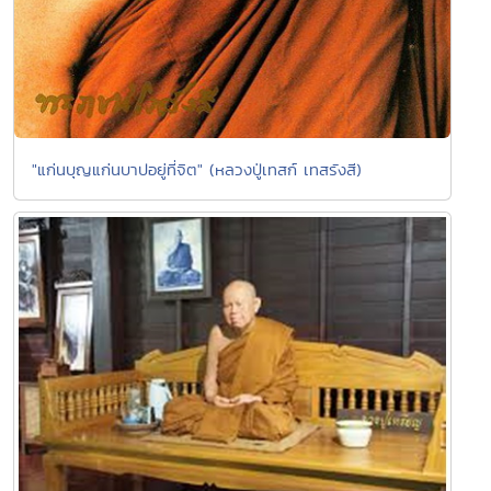
"แก่นบุญแก่นบาปอยู่ที่จิต" (หลวงปู่เทสก์ เทสรังสี)