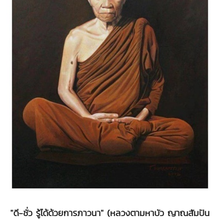
"ดี-ชั่ว รู้ได้ด้วยการภาวนา" (หลวงตามหาบัว ญาณสัมปัน