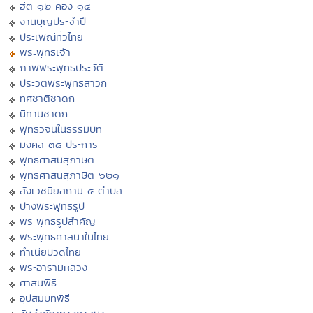
ฮีต ๑๒ คอง ๑๔
งานบุญประจำปี
ประเพณีทั่วไทย
พระพุทธเจ้า
ภาพพระพุทธประวัติ
ประวัติพระพุทธสาวก
ทศชาติชาดก
นิทานชาดก
พุทธวจนในธรรมบท
มงคล ๓๘ ประการ
พุทธศาสนสุภาษิต
พุทธศาสนสุภาษิต ๖๒๑
สังเวชนียสถาน ๔ ตำบล
ปางพระพุทธรูป
พระพุทธรูปสำคัญ
พระพุทธศาสนาในไทย
ทำเนียบวัดไทย
พระอารามหลวง
ศาสนพิธี
อุปสมบทพิธี