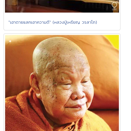
"เอาตายแลกเอาความดี" (หลวงปู่เหรียญ วรลาโภ)