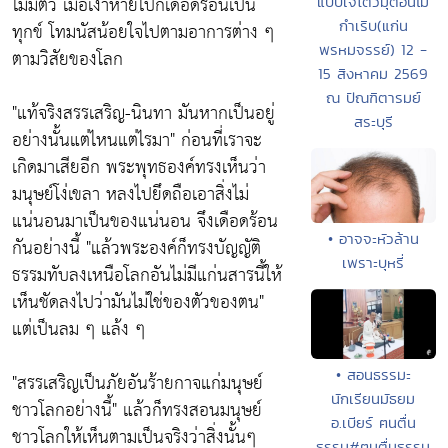
ไม่มีตัว เมื่อเงาหายไปก็เดือดร้อนเป็น
แบบเจโตวิมุติอันไม่
กำเริบ(แก่น
ทุกข์ โทมนัสน้อยใจไปตามอาการต่าง ๆ
พรหมจรรย์) 12 -
ตามวิสัยของโลก
15 สิงหาคม 2569
ณ ปัณฑิตารมย์
"แท้จริงสรรเสริญ-นินทา มันหากเป็นอยู่
สระบุรี
อย่างนั้นแต่ไหนแต่ไรมา"
ก่อนที่เราจะ
เกิดมาเสียอีก พระพุทธองค์ทรงเห็นว่า
มนุษย์โง่เขลา หลงไปยึดถือเอาสิ่งไม่
แน่นอนมาเป็นของแน่นอน จึงเดือดร้อน
• อาจจะหัวล้าน
กันอย่างนี้ "
แล้วพระองค์ก็ทรงบัญญัติ
เพราะบุหรี่
ธรรมทับลงเหนือโลกอันไม่มีแก่นสารนี้ให้
เห็นชัดลงไปว่ามันไม่ใช่ของตัวของตน"
แต่เป็นลม ๆ แล้ง ๆ
• สอนธรรมะ
"สรรเสริญเป็นภัยอันร้ายกาจแก่มนุษย์
นักเรียนมัธยม
ชาวโลกอย่างนี้"
แล้วก็ทรงสอนมนุษย์
อ.เบียร์ ฅนตื่น
ชาวโลกให้เห็นตามเป็นจริงว่าสิ่งนั้นๆ
ธรรม#ฅนตื่นธรรม