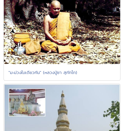
"มะม่วงใบเดียวกัน" (หลวงปู่ชา สุภัทโท)