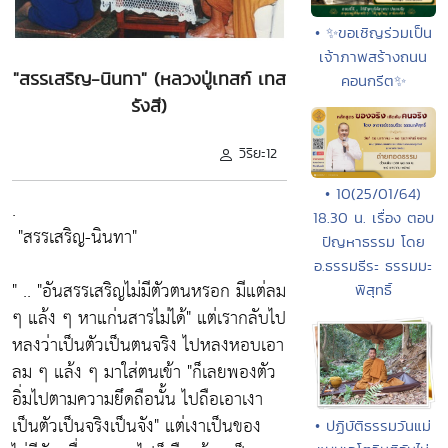
• ✨ขอเชิญร่วมเป็น
เจ้าภาพสร้างถนน
"สรรเสริญ-นินทา" (หลวงปู่เทสก์ เทส
คอนกรีต✨
รังสี)
วิริยะ12
• 10(25/01/64)
.
18.30 น. เรื่อง ตอบ
"สรรเสริญ-นินทา"
ปัญหาธรรม โดย
อ.ธรรมธีระ ธรรมมะ
" ..
"อันสรรเสริญไม่มีตัวตนหรอก มีแต่ลม
พิสุทธิ์
ๆ แล้ง ๆ หาแก่นสารไม่ได้"
แต่เรากลับไป
หลงว่าเป็นตัวเป็นตนจริง ไปหลงหอบเอา
ลม ๆ แล้ง ๆ มาใส่ตนเข้า
"ก็เลยพองตัว
อิ่มไปตามความยึดถือนั้น ไปถือเอาเงา
เป็นตัวเป็นจริงเป็นจัง"
แต่เงาเป็นของ
• ปฏิบัติธรรมวันแม่