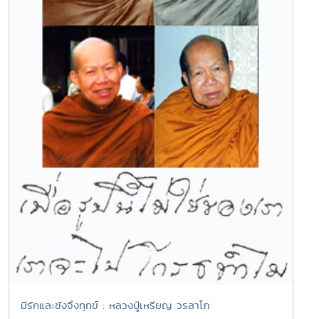
มีรักและชังจึงทุกข์ : หลวงปู่เหรียญ วรลาโภ