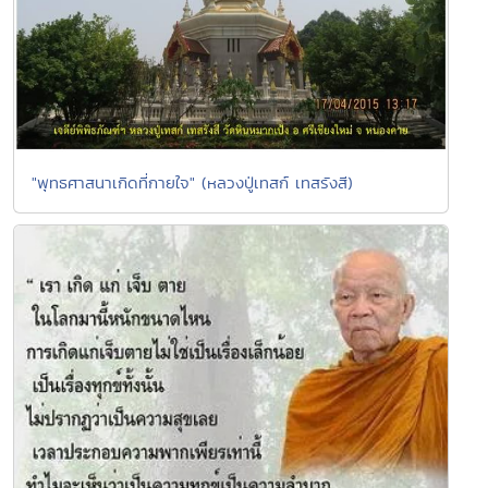
"พุทธศาสนาเกิดที่กายใจ" (หลวงปู่เทสก์ เทสรังสี)