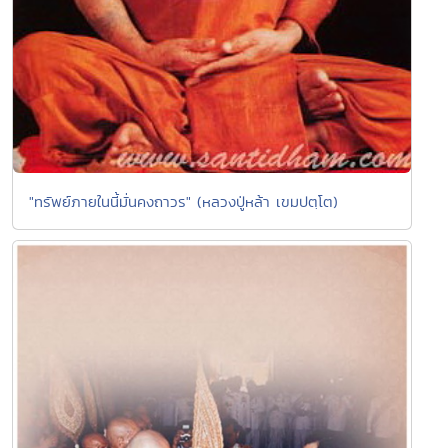
"ทรัพย์ภายในนี้มั่นคงถาวร" (หลวงปู่หล้า เขมปตฺโต)