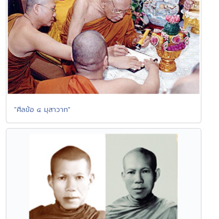
"ศีลข้อ ๔ มุสาวาท"