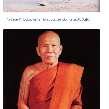
"สร้างหลักใจด้วยพุทโธ" (หลวงตามหาบัว ญาณสัมปันโน)