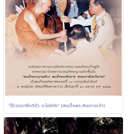
"ไร้เจตนายึดดีชั่ว จะไม่มีภัย" (สมเด็จพระสังฆราชเจ้า)