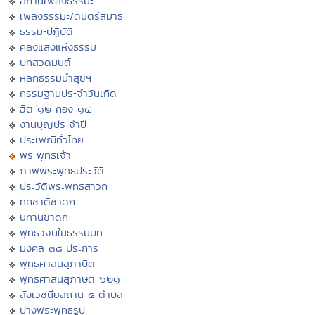
สถานีเพลงธรรมะ
เพลงธรรมะ/ดนตรีสมาธิ
ธรรมะปฏิบัติ
คลังแสงแห่งธรรม
บทสวดมนต์
หลักธรรมนำสุขฯ
กรรมฐานประจำวันเกิด
ฮีต ๑๒ คอง ๑๔
งานบุญประจำปี
ประเพณีทั่วไทย
พระพุทธเจ้า
ภาพพระพุทธประวัติ
ประวัติพระพุทธสาวก
ทศชาติชาดก
นิทานชาดก
พุทธวจนในธรรมบท
มงคล ๓๘ ประการ
พุทธศาสนสุภาษิต
พุทธศาสนสุภาษิต ๖๒๑
สังเวชนียสถาน ๔ ตำบล
ปางพระพุทธรูป