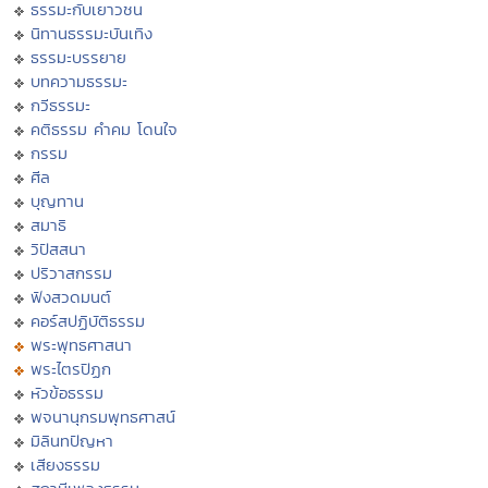
ธรรมะกับเยาวชน
นิทานธรรมะบันเทิง
ธรรมะบรรยาย
บทความธรรมะ
กวีธรรมะ
คติธรรม คำคม โดนใจ
กรรม
ศีล
บุญทาน
สมาธิ
วิปัสสนา
ปริวาสกรรม
ฟังสวดมนต์
คอร์สปฏิบัติธรรม
พระพุทธศาสนา
พระไตรปิฏก
หัวข้อธรรม
พจนานุกรมพุทธศาสน์
มิลินทปัญหา
เสียงธรรม