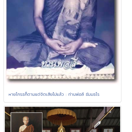
หายโกรธก็ตามแต่จิตเสียไปแล้ว : ท่านพ่อลี ธัมมธโร