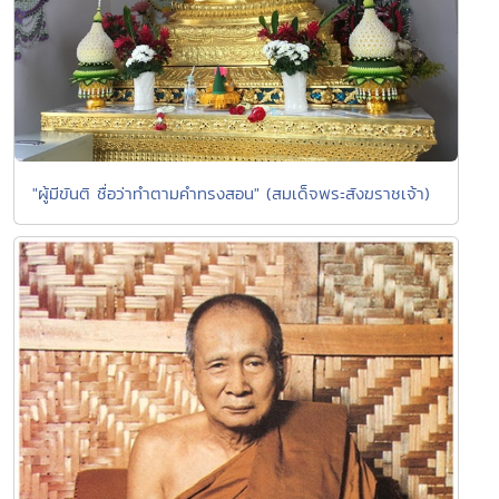
"ผู้มีขันติ ชื่อว่าทำตามคำทรงสอน" (สมเด็จพระสังฆราชเจ้า)