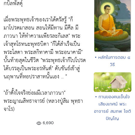
กบิลพัสดุ์
เมื่อพระพุทธเจ้าของเราได้ตรัสรู้
"ก็
มาโปรดมาสอน สอนให้มีทาน มีศีล มี
ภาวนา ให้ทำความเพียรละกิเลส"
พระ
เจ้าสุทโธทนะพุทธบิดา
"ก็ได้สำเร็จเป็น
พระโสดา พระสกิทาคามี พระอนาคามี"
• หลักในการตอบ ๔
บั้นท้ายสุดในชีวิต
"พระพุทธเจ้าก็ไปโปรด
วิธี
ได้บรรลุเป็นพระอรหันต์"
ดับขันธ์เข้าสู่
นฤพานที่หอปราสาทนั้นเอง .. "
"
ถ้าตั้งใจจริงย่อมมีเวลาภาวนา"
• ทานของคนเข็นใจ
พระญาณสิทธาจารย์ (หลวงปู่สิม พุทฺธา
เสียงเทศน์ พระ
จาโร)
อาจารย์ สมภพ โชติ
ปัญโญ
6,690