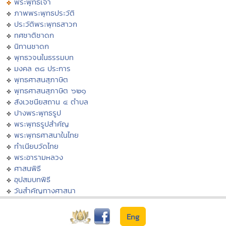
พระพุทธเจ้า
ภาพพระพุทธประวัติ
ประวัติพระพุทธสาวก
ทศชาติชาดก
นิทานชาดก
พุทธวจนในธรรมบท
มงคล ๓๘ ประการ
พุทธศาสนสุภาษิต
พุทธศาสนสุภาษิต ๖๒๑
สังเวชนียสถาน ๔ ตำบล
ปางพระพุทธรูป
พระพุทธรูปสำคัญ
พระพุทธศาสนาในไทย
ทำเนียบวัดไทย
พระอารามหลวง
ศาสนพิธี
อุปสมบทพิธี
วันสำคัญทางศาสนา
Eng