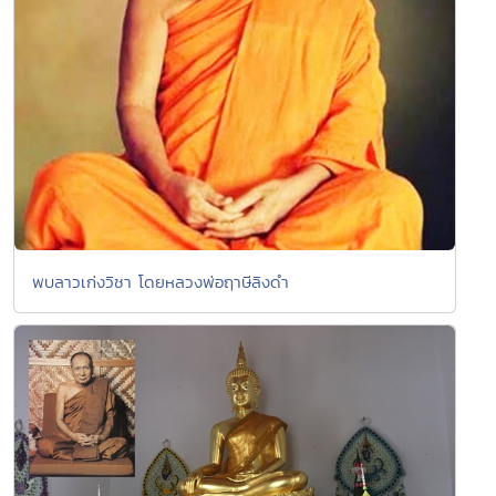
พบลาวเก่งวิชา โดยหลวงพ่อฤาษีลิงดำ