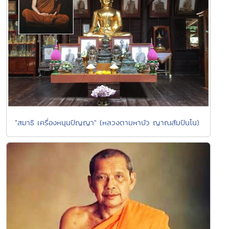
"สมาธิ เครื่องหนุนปัญญา" (หลวงตามหาบัว ญาณสัมปันโน)