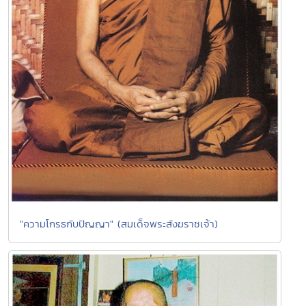
"ความโกรธกับปัญญา" (สมเด็จพระสังฆราชเจ้า)