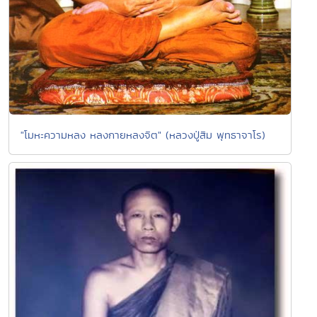
"โมหะความหลง หลงกายหลงจิต" (หลวงปู่สิม พุทธาจาโร)