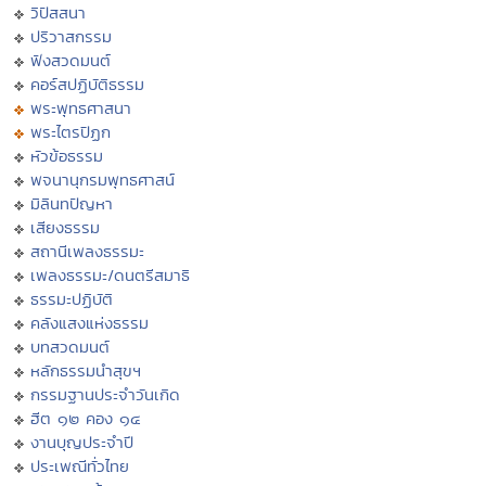
วิปัสสนา
ปริวาสกรรม
ฟังสวดมนต์
คอร์สปฏิบัติธรรม
พระพุทธศาสนา
พระไตรปิฏก
หัวข้อธรรม
พจนานุกรมพุทธศาสน์
มิลินทปัญหา
เสียงธรรม
สถานีเพลงธรรมะ
เพลงธรรมะ/ดนตรีสมาธิ
ธรรมะปฏิบัติ
คลังแสงแห่งธรรม
บทสวดมนต์
หลักธรรมนำสุขฯ
กรรมฐานประจำวันเกิด
ฮีต ๑๒ คอง ๑๔
งานบุญประจำปี
ประเพณีทั่วไทย