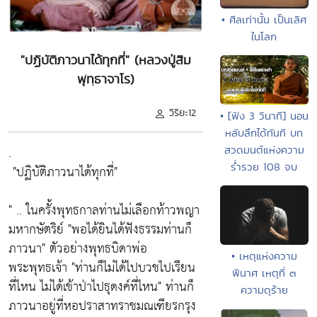
• ศีลเท่านั้น เป็นเลิศ
ในโลก
"ปฏิบัติภาวนาได้ทุกที่" (หลวงปู่สิม
พุทฺธาจาโร)
วิริยะ12
• [ฟัง 3 วินาที] นอน
หลับลึกได้ทันที บท
.
สวดมนต์แห่งความ
ร่ำรวย 108 จบ
"ปฏิบัติภาวนาได้ทุกที่"
" .. ในครั้งพุทธกาลท่านไม่เลือกท้าวพญา
มหากษัตริย์
"พอได้ยินได้ฟังธรรมท่านก็
ภาวนา"
ตัวอย่างพุทธบิดาพ่อ
• เหตุแห่งความ
พระพุทธเจ้า
"ท่านก็ไม่ได้ไปบวชไปเรียน
พินาศ เหตุที่ ๓
ที่ไหน ไม่ได้เข้าป่าไปธุดงค์ที่ไหน"
ท่านก็
ความดุร้าย
ภาวนาอยู่ที่หอปราสาทราชมณเฑียรกรุง