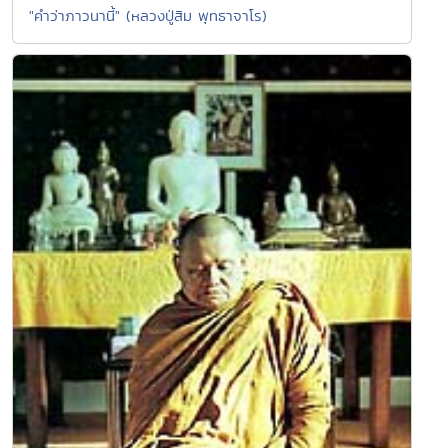
"คำว่าภาวนานี้" (หลวงปู่สิม พุทธาจาโร)