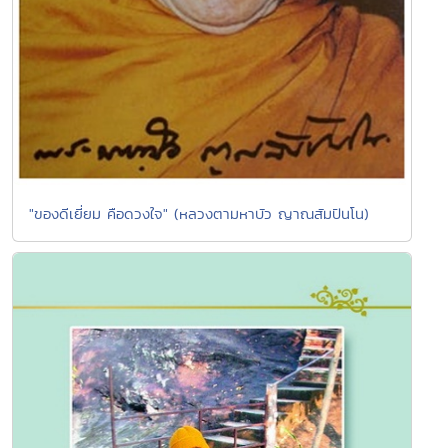
"ของดีเยี่ยม คือดวงใจ" (หลวงตามหาบัว ญาณสัมปันโน)