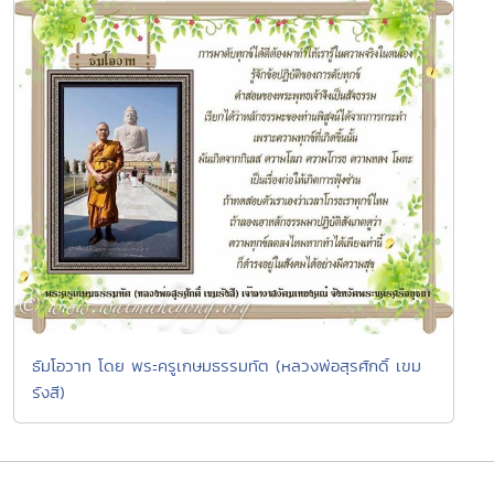
ธัมโอวาท โดย พระครูเกษมธรรมทัต (หลวงพ่อสุรศักดิ์ เขม
รังสี)