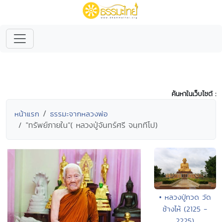
ค้นหาในเว็บไซต์ :
หน้าแรก
ธรรมะจากหลวงพ่อ
"ทรัพย์ภายใน"( หลวงปู่จันทร์ศรี จนฺททีโป)
• หลวงปู่ทวด วัด
ช้างไห้ (2125 -
2225)