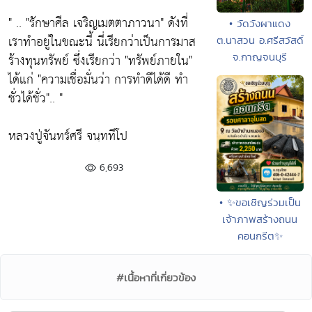
" ..
"รักษาศีล เจริญเมตตาภาวนา"
ดังที่
• วัดวังผาแดง
เราทำอยู่ในขณะนี้ นี่เรียกว่าเป็นการมาส
ต.นาสวน อ.ศรีสวัสดิ์
ร้างทุนทรัพย์ ซึ่งเรียกว่า
"ทรัพย์ภายใน"
จ.กาญจนบุรี
ได้แก่ "
ความเชื่อมั่นว่า การทำดีได้ดี ทำ
ชั่วได้ชั่ว".
. "
หลวงปู่จันทร์ศรี จนฺททีโป
6,693
• ✨ขอเชิญร่วมเป็น
เจ้าภาพสร้างถนน
คอนกรีต✨
#เนื้อหาที่เกี่ยวข้อง