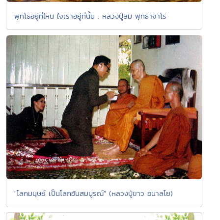
พุทโธอยู่ที่ไหน ใจเราอยู่ที่นั้น : หลวงปู่สิม พุทธาจาโร
"โลกมนุษย์ เป็นโลกอันสมบูรณ์" (หลวงปู่ขาว อนาลโย)