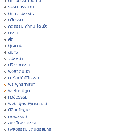
นิทานธรรมะบันเทิง
ธรรมะบรรยาย
บทความธรรมะ
กวีธรรมะ
คติธรรม คำคม โดนใจ
กรรม
ศีล
บุญทาน
สมาธิ
วิปัสสนา
ปริวาสกรรม
ฟังสวดมนต์
คอร์สปฏิบัติธรรม
พระพุทธศาสนา
พระไตรปิฏก
หัวข้อธรรม
พจนานุกรมพุทธศาสน์
มิลินทปัญหา
เสียงธรรม
สถานีเพลงธรรมะ
เพลงธรรมะ/ดนตรีสมาธิ