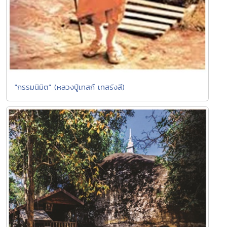
"กรรมนิมิต" (หลวงปู่เทสก์ เทสรังสี)