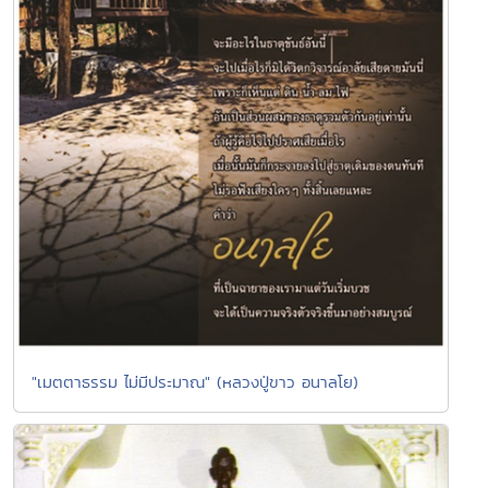
"เมตตาธรรม ไม่มีประมาณ" (หลวงปู่ขาว อนาลโย)