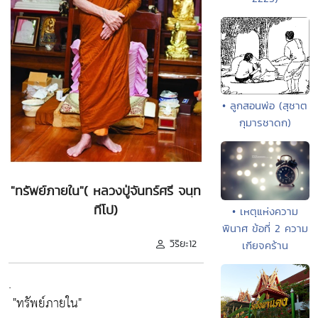
• ลูกสอนพ่อ (สุชาต
กุมารชาดก)
"ทรัพย์ภายใน"( หลวงปู่จันทร์ศรี จนฺท
ทีโป)
• เหตุแห่งความ
พินาศ ข้อที่ 2 ความ
วิริยะ12
เกียจคร้าน
.
"ทรัพย์ภายใน"