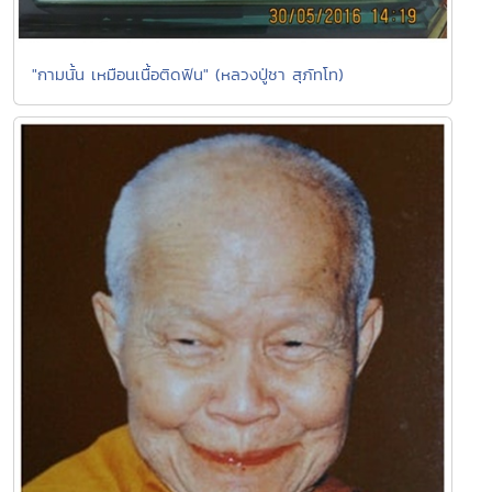
"กามนั้น เหมือนเนื้อติดฟัน" (หลวงปู่ชา สุภัทโท)