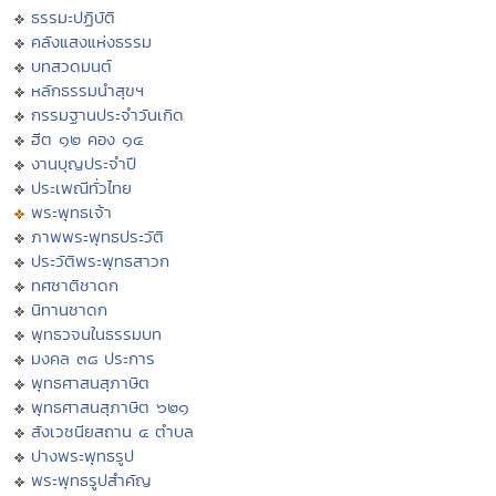
ธรรมะปฏิบัติ
คลังแสงแห่งธรรม
บทสวดมนต์
หลักธรรมนำสุขฯ
กรรมฐานประจำวันเกิด
ฮีต ๑๒ คอง ๑๔
งานบุญประจำปี
ประเพณีทั่วไทย
พระพุทธเจ้า
ภาพพระพุทธประวัติ
ประวัติพระพุทธสาวก
ทศชาติชาดก
นิทานชาดก
พุทธวจนในธรรมบท
มงคล ๓๘ ประการ
พุทธศาสนสุภาษิต
พุทธศาสนสุภาษิต ๖๒๑
สังเวชนียสถาน ๔ ตำบล
ปางพระพุทธรูป
พระพุทธรูปสำคัญ