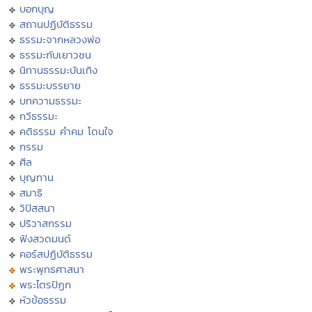
บอกบุญ
สถานปฏิบัติธรรม
ธรรมะจากหลวงพ่อ
ธรรมะกับเยาวชน
นิทานธรรมะบันเทิง
ธรรมะบรรยาย
บทความธรรมะ
กวีธรรมะ
คติธรรม คำคม โดนใจ
กรรม
ศีล
บุญทาน
สมาธิ
วิปัสสนา
ปริวาสกรรม
ฟังสวดมนต์
คอร์สปฏิบัติธรรม
พระพุทธศาสนา
พระไตรปิฏก
หัวข้อธรรม