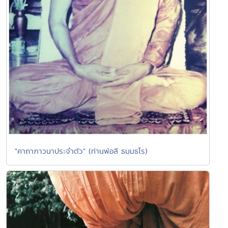
"คาถาภาวนาประจำตัว" (ท่านพ่อลี ธมฺมธโร)