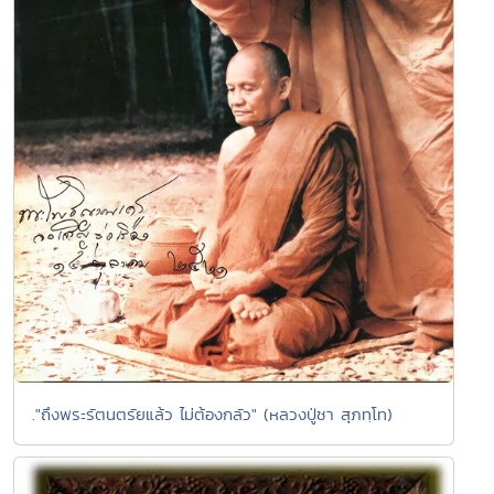
."ถึงพระรัตนตรัยแล้ว ไม่ต้องกลัว" (หลวงปู่ชา สุภทฺโท)