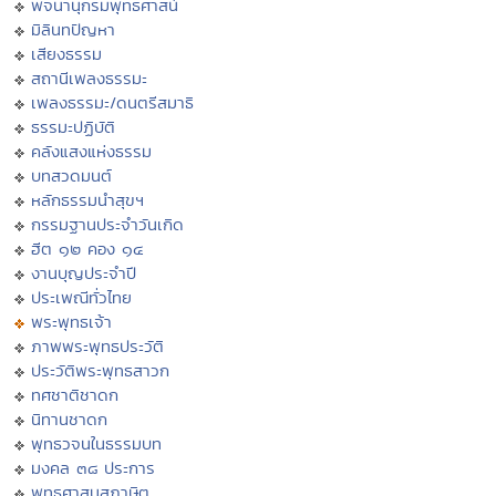
พจนานุกรมพุทธศาสน์
มิลินทปัญหา
เสียงธรรม
สถานีเพลงธรรมะ
เพลงธรรมะ/ดนตรีสมาธิ
ธรรมะปฏิบัติ
คลังแสงแห่งธรรม
บทสวดมนต์
หลักธรรมนำสุขฯ
กรรมฐานประจำวันเกิด
ฮีต ๑๒ คอง ๑๔
งานบุญประจำปี
ประเพณีทั่วไทย
พระพุทธเจ้า
ภาพพระพุทธประวัติ
ประวัติพระพุทธสาวก
ทศชาติชาดก
นิทานชาดก
พุทธวจนในธรรมบท
มงคล ๓๘ ประการ
พุทธศาสนสุภาษิต