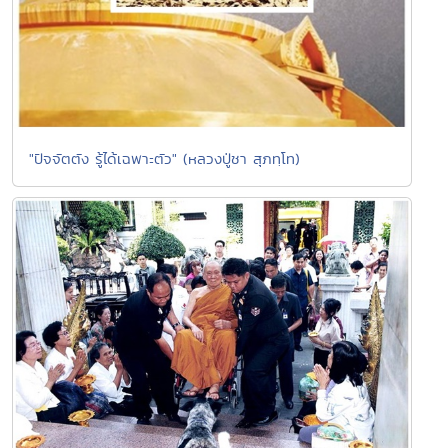
"ปัจจัตตัง รู้ได้เฉพาะตัว" (หลวงปู่ชา สุภทฺโท)