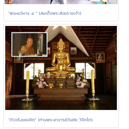
"พรหมวิหาร ๔ " (สมเด็จพระสังฆราชเจ้า)
"ตัวจริงของจิต" (ท่านพระอาจารย์วันชัย วิจิตโต)