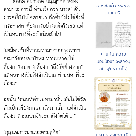
" ..
"ศีลก็ดี สมาธิก็ดี ปัญญาก็ดี สิ่งทั้ง
วัดสวนแก้ว จังหวัด
สามประการนี้ ท่านเรียกว่า มรรค"
อัน
นนทบุรี
มรรคนี้ยังไม่ใช่ศาสนา อีกซ้ำยังไม่ใช่สิ่งที่
พระศาสดาต้องการอย่างแท้จริงเลย แต่
เป็นหนทางที่จะดำเนินเข้าไป
"เหมือนกับที่ท่านมหามาจากกรุงเทพฯ
• "นะโม ความ
จะมาวัดหนองป่าพง ท่านมหาคงไม่
นอบน้อม" (หลวงปู่
ต้องการหนทาง ต้องการถึงวัดต่างหาก"
สิม พุทธาจาโร)
แต่หนทางเป็นสิ่งจำเป็นแก่ท่านมหาที่จะ
ต้องมา
ฉะนั้น
"ถนนที่ท่านมหามานั้น มันไม่ใช่วัด
มันเป็นเพียงถนนมาวัดเท่านั้น"
แต่จำเป็น
ต้องมาตามถนนจึงจะมาถึงวัดได้ .. "
"กุญแจภาวนาและตามดูจิต"
• รับ รู้ สังเกตุ เห็น