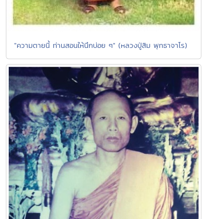
"ความตายนี้ ท่านสอนให้นึกบ่อย ๆ" (หลวงปู่สิม พุทธาจาโร)