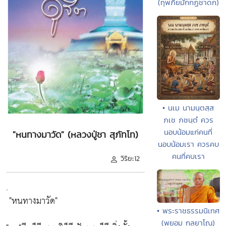
(ทุพภิยมักกฏชาดก)
• นเม นามนฺตสฺส
ภเช ภชนฺตํ ควร
นอบน้อมแก่คนที่
"หนทางมาวัด" (หลวงปู่ชา สุภัทโท)
นอบน้อมเรา ควรคบ
คนที่คบเรา
วิริยะ12
.
"หนทางมาวัด"
• พระราชธรรมนิเทศ
(พยอม กลฺยาโณ)