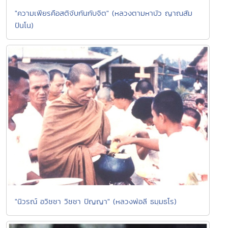
"ความเพียรคือสติจับกันกับจิต" (หลวงตามหาบัว ญาณสัม
ปันโน)
"นิวรณ์ อวิชชา วิชชา ปัญญา" (หลวงพ่อลี ธมฺมธโร)