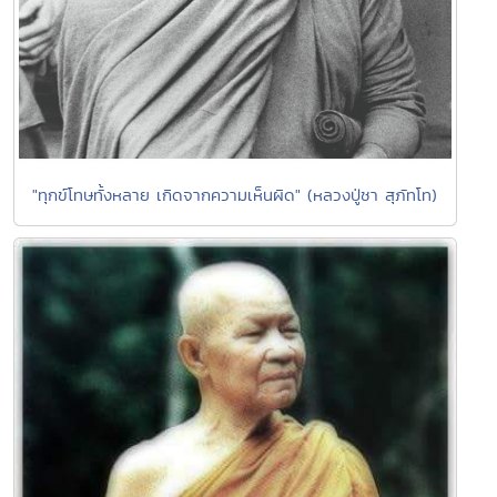
"ทุกข์โทษทั้งหลาย เกิดจากความเห็นผิด" (หลวงปู่ชา สุภัทโท)