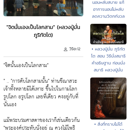
นอนหลับสบาย แก้
อาการนอนไม่หลับ
ลดความวิตกกังวล
"จิตนั้นเองเป็นโลกสาม" (หลวงปู่มั่น
ภูริทัตโต)
• หลวงปู่มั่น ภูริทัต
วิริยะ12
โต สอน วิธีนั่งสมาธิ
คําอธิษฐาน ก่อนนั่ง
"จิตนั้นเองเป็นโลกสาม"
สมาธิ หลวงปู่มั่น
" .. "การดับโลกสามนั้น" ท่านขีณาสวะ
เจ้าทั้งหลายมิได้เหาะ ขึ้นไปในกามโลก
รูปโลก อรูปโลก เลยที่เดียว คงอยู่กับที่
นั่นเอง
แม้พระบรมศาสดาของเราก็เช่นเดียวกัน
• สิ่งที่กราบไม่ได้
"พระองค์ประทับนั่งอยู่ ณ ควงไม้โพธิ