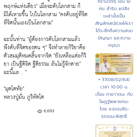
กราบวัตถุ เช่น ไม้
พฤกษ์แห่งเดียว" เมื่อจะดับโลกสาม ก็
หิน สำริด แต่สิ่ง
มิได้เหาะขึ้น ไปในโลกสาม "คงดับอยู่ที่จิต
เหล่านั้นเป็น
ที่จิตนั้นเองเป็นโลกสาม"
สัญลักษณ์ช่วยให้เรา
ได้ระลึกถึงความสงบ
ฉะนั้นท่าน "ผู้ต้องการดับโลกสามแล้ว
ปัญญา และความ
กรุณา
พึงดับที่จิตของตน ๆ" จึงทำลายกิริยาคือ
ตัวสมมุติหมดสิ้นจากจิต "ยังเหลือแต่อกิริ
ยา เป็นฐีติจิต ฐีติธรรม อันไม่รู้จักตาย"
ฉะนี้แล .. "
• 37(08/02/64)
เวลา 10.00 น.
"มุตโตทัย"
เรื่อง กายาาตนะ กับ
หลวงปู่มั่น ภูริทัตโต
โผฏฐัพพายตนะ
โดย อ.ธรรมธีระ
6,693
ธรรมมะพิสุทธิ์