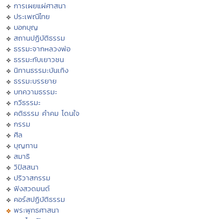
การเผยแผ่ศาสนา
ประเพณีไทย
บอกบุญ
สถานปฏิบัติธรรม
ธรรมะจากหลวงพ่อ
ธรรมะกับเยาวชน
นิทานธรรมะบันเทิง
ธรรมะบรรยาย
บทความธรรมะ
กวีธรรมะ
คติธรรม คำคม โดนใจ
กรรม
ศีล
บุญทาน
สมาธิ
วิปัสสนา
ปริวาสกรรม
ฟังสวดมนต์
คอร์สปฏิบัติธรรม
พระพุทธศาสนา