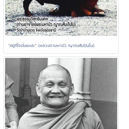
"อยู่ที่ใจนั่นแหละ" (หลวงตามหาบัว ญาณสัมปันโน)