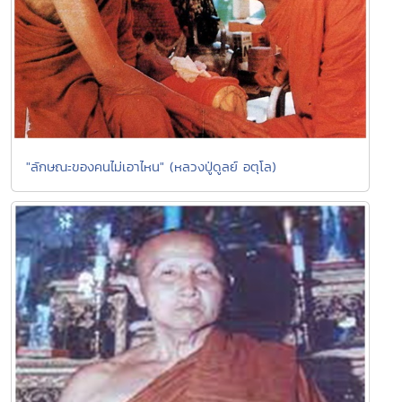
"ลักษณะของคนไม่เอาไหน" (หลวงปู่ดูลย์ อตุโล)