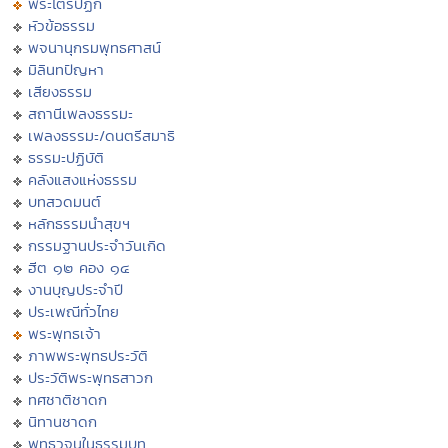
พระไตรปิฏก
หัวข้อธรรม
พจนานุกรมพุทธศาสน์
มิลินทปัญหา
เสียงธรรม
สถานีเพลงธรรมะ
เพลงธรรมะ/ดนตรีสมาธิ
ธรรมะปฏิบัติ
คลังแสงแห่งธรรม
บทสวดมนต์
หลักธรรมนำสุขฯ
กรรมฐานประจำวันเกิด
ฮีต ๑๒ คอง ๑๔
งานบุญประจำปี
ประเพณีทั่วไทย
พระพุทธเจ้า
ภาพพระพุทธประวัติ
ประวัติพระพุทธสาวก
ทศชาติชาดก
นิทานชาดก
พุทธวจนในธรรมบท