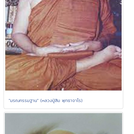
"มรณกรรมฐาน" (หลวงปู่สิม พุทธาจาโร)