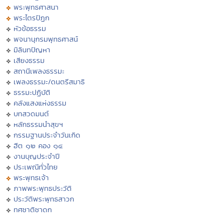
พระพุทธศาสนา
พระไตรปิฏก
หัวข้อธรรม
พจนานุกรมพุทธศาสน์
มิลินทปัญหา
เสียงธรรม
สถานีเพลงธรรมะ
เพลงธรรมะ/ดนตรีสมาธิ
ธรรมะปฏิบัติ
คลังแสงแห่งธรรม
บทสวดมนต์
หลักธรรมนำสุขฯ
กรรมฐานประจำวันเกิด
ฮีต ๑๒ คอง ๑๔
งานบุญประจำปี
ประเพณีทั่วไทย
พระพุทธเจ้า
ภาพพระพุทธประวัติ
ประวัติพระพุทธสาวก
ทศชาติชาดก