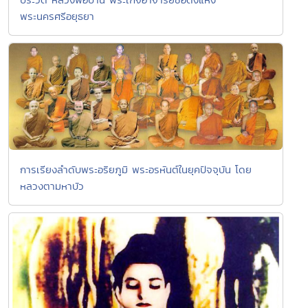
พระนครศรีอยุธยา
การเรียงลำดับพระอริยภูมิ พระอรหันต์ในยุคปัจจุบัน โดย
หลวงตามหาบัว