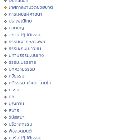
Donation
เทศกาลงานวัดช่วยชาติ
การเผยแผ่ศาสนา
ประเพณีไทย
บอกบุญ
สถานปฏิบัติธรรม
ธรรมะจากหลวงพ่อ
ธรรมะกับเยาวชน
นิทานธรรมะบันเทิง
ธรรมะบรรยาย
บทความธรรมะ
กวีธรรมะ
คติธรรม คำคม โดนใจ
กรรม
ศีล
บุญทาน
สมาธิ
วิปัสสนา
ปริวาสกรรม
ฟังสวดมนต์
คอร์สปฏิบัติธรรม