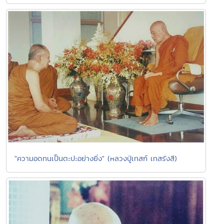
"ความอดทนเป็นตะปะอย่างยิ่ง" (หลวงปู่เทสก์ เทสรังสี)