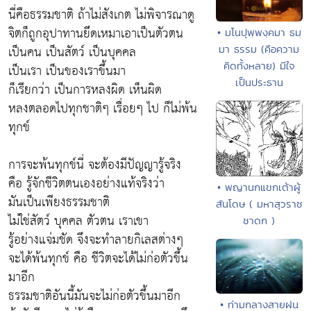
นี่คือธรรมชาติ ถ้าไม่สังเกต ไม่พิจารณาดู
จิตก็ถูกอุปาทานยึดเหมาเอาเป็นตัวตน
• มโนปุพฺพงฺคมา ธมฺ
เป็นคน เป็นสัตว์ เป็นบุคคล
มา ธรรม (คือความ
คิดทั้งหลาย) มีใจ
เป็นเรา เป็นของเราขึ้นมา
เป็นประธาน
ก็เรียกว่า เป็นการหลงผิด เห็นผิด
หลงตลอดไปทุกชาติๆ เรื่อยๆ ไป ก็ไม่พ้น
ทุกข์
การจะพ้นทุกข์นี่ จะต้องมีปัญญารู้จริง
คือ รู้จักชีวิตตนเองอย่างแท้จริงว่า
• พญานกแขกเต้าผู้
มันเป็นเพียงธรรมชาติ
สันโดษ ( มหาสุวราช
ไม่ใช่สัตว์ บุคคล ตัวตน เราเขา
ชาดก )
รู้อย่างแจ่มชัด จึงจะทำลายกิเลสต่างๆ
จะได้พ้นทุกข์ คือ ชีวิตจะได้ไม่ก่อตัวขึ้น
มาอีก
ธรรมชาติอันนี้มันจะไม่ก่อตัวขึ้นมาอีก
• ท่ามกลางสายฝน