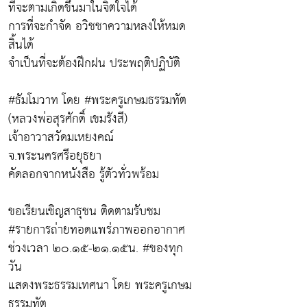
ที่จะตามเกิดขึ้นมาในจิตใจได้
การที่จะกำจัด อวิชชาความหลงให้หมด
สิ้นได้
จำเป็นที่จะต้องฝึกฝน ประพฤติปฏิบัติ
#ธัมโมวาท โดย #พระครูเกษมธรรมทัต
(หลวงพ่อสุรศักดิ์ เขมรังสี)
เจ้าอาวาสวัดมเหยงคณ์
จ.พระนครศรีอยุธยา
คัดลอกจากหนังสือ รู้ตัวทั่วพร้อม
ขอเรียนเชิญสาธุชน ติดตามรับชม
#รายการถ่ายทอดแพร่ภาพออกอากาศ
ช่วงเวลา ๒๐.๑๕-๒๑.๑๕น. #ของทุก
วัน
แสดงพระธรรมเทศนา โดย พระครูเกษม
ธรรมทัต