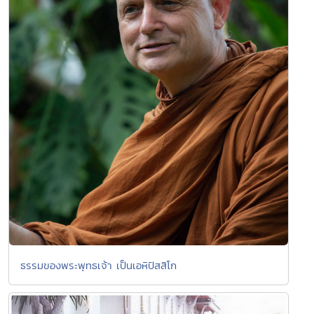
ธรรมของพระพุทธเจ้า เป็นเอหิปัสสิโก