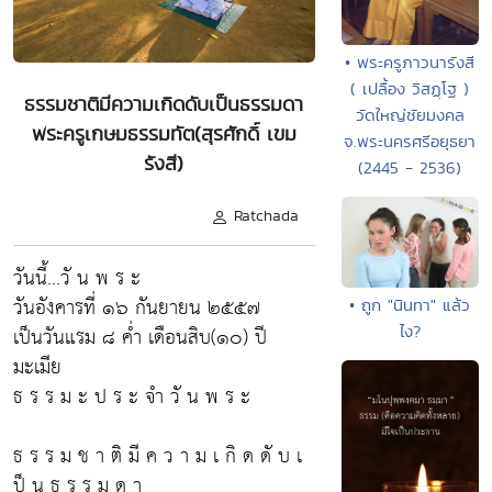
• พระครูภาวนารังสี
( เปลื้อง วิสฏฺโฐ )
ธรรมชาติมีความเกิดดับเป็นธรรมดา
วัดใหญ่ชัยมงคล
พระครูเกษมธรรมทัต(สุรศักดิ์ เขม
จ.พระนครศรีอยุธยา
รังสี)
(2445 - 2536)
Ratchada
วันนี้...วั น พ ร ะ
วันอังคารที่ ๑๖ กันยายน ๒๕๕๗
• ถูก "นินทา" แล้ว
เป็นวันแรม ๘ ค่ำ เดือนสิบ(๑๐) ปี
ไง?
มะเมีย
ธ ร ร ม ะ ป ร ะ จำ วั น พ ร ะ
ธ ร ร ม ช า ติ มี ค ว า ม เ กิ ด ดั บ เ
ป็ น ธ ร ร ม ด า