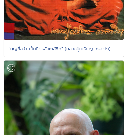
"บุญชื่อว่า เป็นมิตรอันใกล้ชิด" (หลวงปู่เหรียญ วรลาโภ)