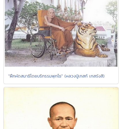
"ฝึกหัดสมาธิโดยบริกรรมพุทโธ" (หลวงปู่เทสก์ เทสรังสี)