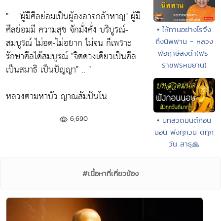
" ..
"ผู้มีศีลย่อมเป็นผู้องอาจกล้าหาญ"
ผู้มี
ศีลย่อมมี ความสุข จักมั่งคั่ง บริบูรณ์-
• ให้ทานอย่างไรจึง
สมบูรณ์ ไม่อด-ไม่อยาก ไม่จน ก็เพราะ
ถึงนิพพาน - หลวง
พ่อฤาษีลิงดำ(พระ
รักษาศีลได้สมบูรณ์
"จิตดวงเดียวเป็นศีล
ราชพรหมยาน)
เป็นสมาธิ เป็นปัญญา"
.. "
หลวงตามหาบัว ญาณสัมปันโน
6,690
• บทสวดมนต์ก่อน
นอน ฟังทุกวัน ดีทุก
วัน สาธุ🙏
#เนื้อหาที่เกี่ยวข้อง