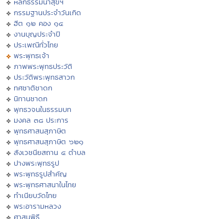
หลักธรรมนำสุขฯ
กรรมฐานประจำวันเกิด
ฮีต ๑๒ คอง ๑๔
งานบุญประจำปี
ประเพณีทั่วไทย
พระพุทธเจ้า
ภาพพระพุทธประวัติ
ประวัติพระพุทธสาวก
ทศชาติชาดก
นิทานชาดก
พุทธวจนในธรรมบท
มงคล ๓๘ ประการ
พุทธศาสนสุภาษิต
พุทธศาสนสุภาษิต ๖๒๑
สังเวชนียสถาน ๔ ตำบล
ปางพระพุทธรูป
พระพุทธรูปสำคัญ
พระพุทธศาสนาในไทย
ทำเนียบวัดไทย
พระอารามหลวง
ศาสนพิธี