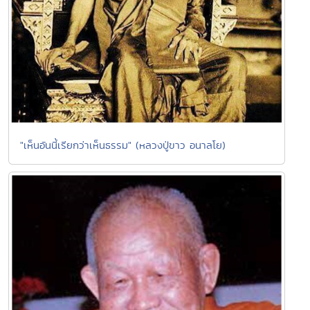
"เห็นอันนี้เรียกว่าเห็นธรรม" (หลวงปู่ขาว อนาลโย)