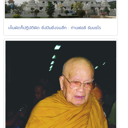
เห็นผิดก็ปฏิบัติผิด ยิ่งปีนยิ่งจมลึก : ท่านพ่อลี ธัมมธโร