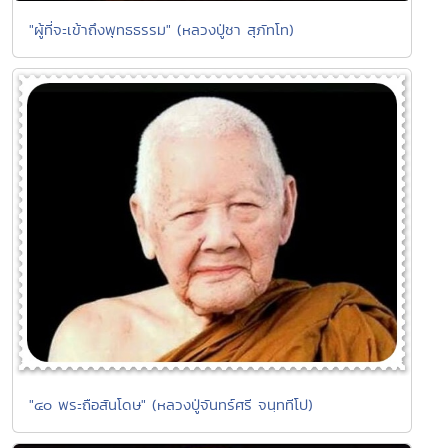
"ผู้ที่จะเข้าถึงพุทธธรรม" (หลวงปู่ชา สุภัทโท)
"๔๐ พระถือสันโดษ" (หลวงปู่จันทร์ศรี จนฺททีโป)