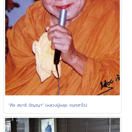
"ศีล สมาธิ ปัญญา" (หลวงปู่หลุย จนฺทสาโร)