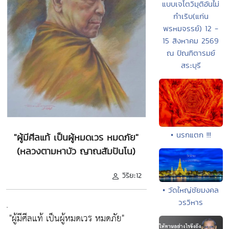
แบบเจโตวิมุติอันไม่
กำเริบ(แก่น
พรหมจรรย์) 12 -
15 สิงหาคม 2569
ณ ปัณฑิตารมย์
สระบุรี
• นรกแตก !!!
"ผู้มีศีลแท้ เป็นผู้หมดเวร หมดภัย"
(หลวงตามหาบัว ญาณสัมปันโน)
วิริยะ12
• วัดใหญ่ชัยมงคล
.
วรวิหาร
"ผู้มีศีลแท้ เป็นผู้หมดเวร หมดภัย"