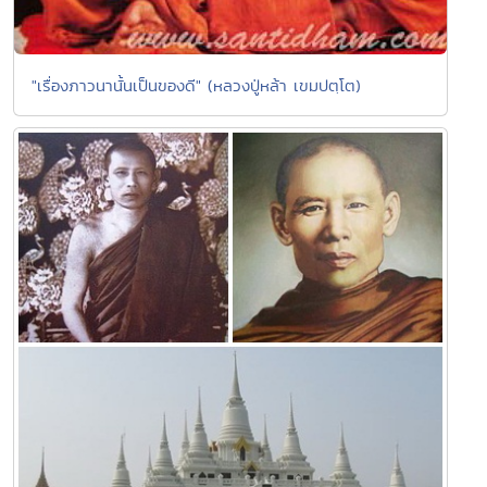
"เรื่องภาวนานั้นเป็นของดี" (หลวงปู่หล้า เขมปตฺโต)