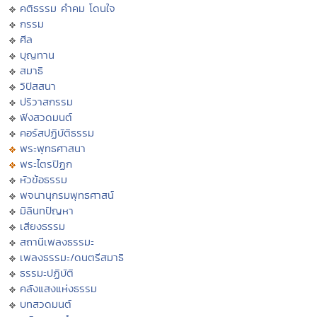
คติธรรม คำคม โดนใจ
กรรม
ศีล
บุญทาน
สมาธิ
วิปัสสนา
ปริวาสกรรม
ฟังสวดมนต์
คอร์สปฏิบัติธรรม
พระพุทธศาสนา
พระไตรปิฏก
หัวข้อธรรม
พจนานุกรมพุทธศาสน์
มิลินทปัญหา
เสียงธรรม
สถานีเพลงธรรมะ
เพลงธรรมะ/ดนตรีสมาธิ
ธรรมะปฏิบัติ
คลังแสงแห่งธรรม
บทสวดมนต์