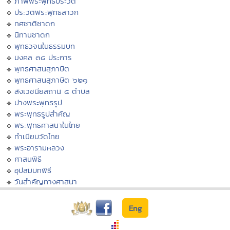
ภาพพระพุทธประวัติ
ประวัติพระพุทธสาวก
ทศชาติชาดก
นิทานชาดก
พุทธวจนในธรรมบท
มงคล ๓๘ ประการ
พุทธศาสนสุภาษิต
พุทธศาสนสุภาษิต ๖๒๑
สังเวชนียสถาน ๔ ตำบล
ปางพระพุทธรูป
พระพุทธรูปสำคัญ
พระพุทธศาสนาในไทย
ทำเนียบวัดไทย
พระอารามหลวง
ศาสนพิธี
อุปสมบทพิธี
วันสำคัญทางศาสนา
Eng