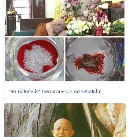
"สติ นี้เป็นที่หนึ่ง" (หลวงตามหาบัว ญาณสัมปันโน)