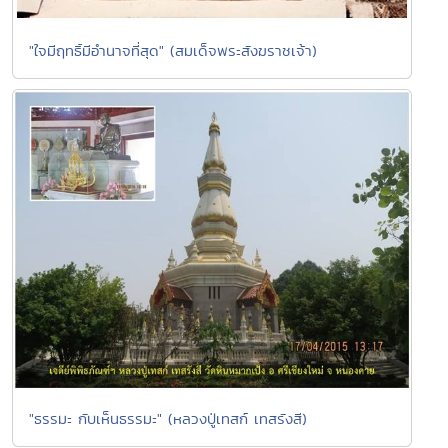
"ใจมีฤทธิ์มีอำนาจที่สุด" (สมเด็จพระสังฆราชเจ้า)
"ธรรมะ กับเห็นธรรมะ" (หลวงปู่เทสก์ เทสรังสี)