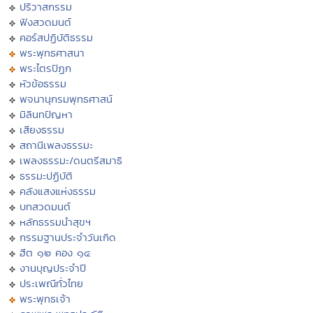
ปริวาสกรรม
ฟังสวดมนต์
คอร์สปฏิบัติธรรม
พระพุทธศาสนา
พระไตรปิฏก
หัวข้อธรรม
พจนานุกรมพุทธศาสน์
มิลินทปัญหา
เสียงธรรม
สถานีเพลงธรรมะ
เพลงธรรมะ/ดนตรีสมาธิ
ธรรมะปฏิบัติ
คลังแสงแห่งธรรม
บทสวดมนต์
หลักธรรมนำสุขฯ
กรรมฐานประจำวันเกิด
ฮีต ๑๒ คอง ๑๔
งานบุญประจำปี
ประเพณีทั่วไทย
พระพุทธเจ้า