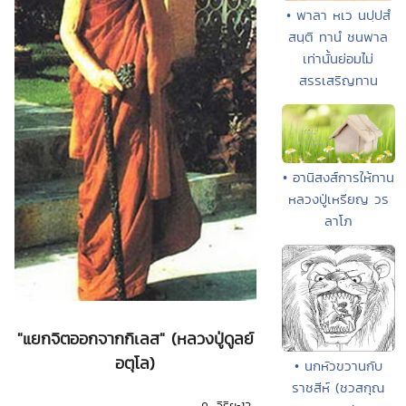
• พาลา หเว นปฺปสํ
สนฺติ ทานํ ชนพาล
เท่านั้นย่อมไม่
สรรเสริญทาน
• อานิสงส์การให้ทาน
หลวงปู่เหรียญ วร
ลาโภ
"แยกจิตออกจากกิเลส" (หลวงปู่ดูลย์
อตุโล)
• นกหัวขวานกับ
ราชสีห์ (ชวสกุณ