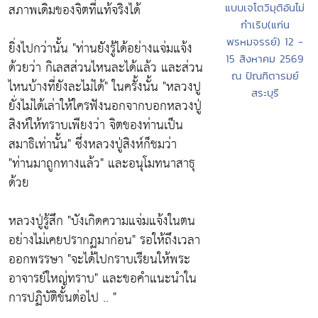
สภาพเดิมของจิตที่แท้จริงได้
แบบเจโตวิมุติอันไม่
กำเริบ(แก่น
พรหมจรรย์) 12 -
ยิ่งไปกว่านั้น
"ท่านยังรู้ได้อย่างแจ่มแจ้ง
15 สิงหาคม 2569
ด้วยว่า กิเลสส่วนไหนละได้แล้ว และส่วน
ณ ปัณฑิตารมย์
ไหนบ้างที่ยังละไม่ได้"
ในครั้งนั้น
"หลวงปู
สระบุรี
ยั่งไม่ได้เล่าให้ใครฟังนอกจากบอกหลวงปู่
สิงห์ให้ทราบเพียงว่า จิตของท่านเป็น
สมาธิเท่านั้น"
ซึ่งหลวงปู่สิงห์ก็ชมว่า
"ท่านมาถูกทางแล้ว"
และอนุโมทนาสาธุ
ด้วย
หลวงปู่รู้สึก
"บังเกิดความแจ่มแจ้งในตน
อย่างไม่เคยปรากฏมาก่อน"
รอให้ถึงเวลา
ออกพรรษา
"จะได้ไปกราบเรียนให้พระ
อาจารย์ใหญ่ทราบ"
และขอคำแนะนำใน
การปฏิบัติขั้นต่อไป .. "