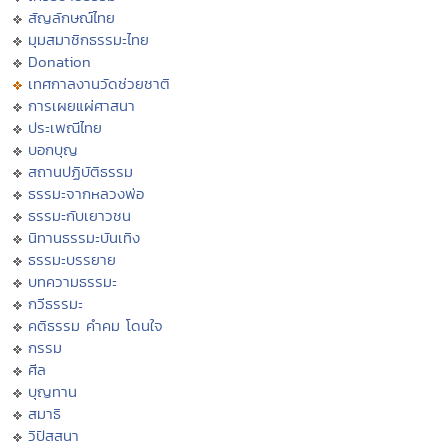
สัญลักษณ์ไทย
มุมสมาชิกธรรมะไทย
Donation
เทศกาลงานวัดช่วยชาติ
การเผยแผ่ศาสนา
ประเพณีไทย
บอกบุญ
สถานปฏิบัติธรรม
ธรรมะจากหลวงพ่อ
ธรรมะกับเยาวชน
นิทานธรรมะบันเทิง
ธรรมะบรรยาย
บทความธรรมะ
กวีธรรมะ
คติธรรม คำคม โดนใจ
กรรม
ศีล
บุญทาน
สมาธิ
วิปัสสนา