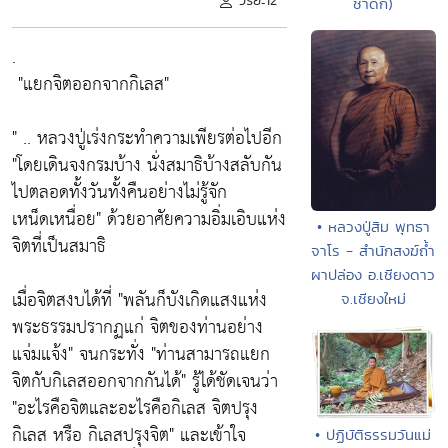
วิริยะ12
ชาดก)
.
"แยกจิตออกจากกิเลส"
" .. หลวงปู่เร่งกระทำความเพียรต่อไปอีก
"โดยเดินจงกรมบ้าง นั่งสมาธิบ้างสลับกัน
ไปตลอดทั้งวันทั้งคืนอย่างไม่รู้จัก
เหน็ดเหนื่อย"
ด้วยอาศัยความอิ่มเอิบแห่ง
• หลวงปู่สิม พุทธา
จิตที่เป็นสมาธิ
จาโร - สำนักสงฆ์ถ้ำ
ผาปล่อง อ.เชียงดาว
เมื่อจิตสงบได้ที่
"พลันก็บังเกิดแสงแห่ง
จ.เชียงใหม่
พระธรรมปรากฏแก่ จิตของท่านอย่าง
แจ่มแจ้ง"
จนกระทั่ง
"ท่านสามารถแยก
จิตกับกิเลสออกจากกันได้"
รู้ได้ชัดเจนว่า
"อะไรคือจิตและอะไรคือกิเลส จิตปรุง
กิเลส หรือ กิเลสปรุงจิต"
และเข้าใจ
• ปฏิบัติธรรมวันแม่