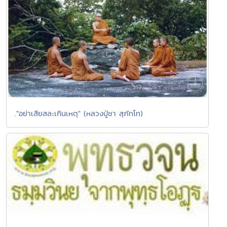
."อย่าเสียสละเกินเหตุ" (หลวงปู่ชา สุภัทโท)