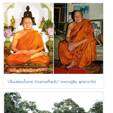
"เป็นเสลดน้ำลาย ท่านคายทิ้งแล้ว" (หลวงปู่สิม พุทธาจาโร)