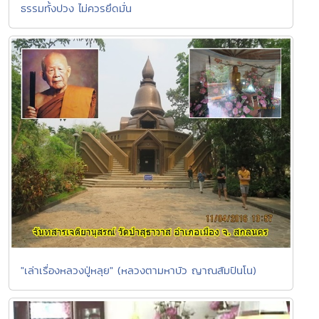
ธรรมทั้งปวง ไม่ควรยึดมั่น
"เล่าเรื่องหลวงปู่หลุย" (หลวงตามหาบัว ญาณสัมปันโน)