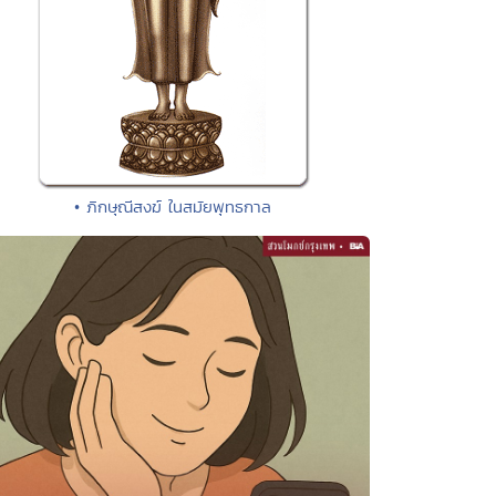
• ภิกษุณีสงฆ์ ในสมัยพุทธกาล