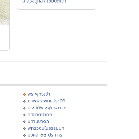
(หลวงปู่หล้า เขมปตฺโต)
พระพุทธเจ้า
ภาพพระพุทธประวัติ
ประวัติพระพุทธสาวก
ทศชาติชาดก
นิทานชาดก
พุทธวจนในธรรมบท
มงคล ๓๘ ประการ