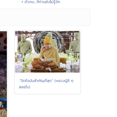
• ตัวตน...ที่ท่านยังไม่รู้จัก
."จิตใจมันสำคัญที่สุด" (หลวงปู่ลี กุ
สลธโร)