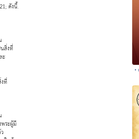
; ดังนี้.
น
ิ่งที่
และ
ะ
• 
งที่
น
พระผู้มี
้ว