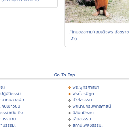
."โทษของกาม"(สมเด็จพระสังฆราช
เจ้า)
Go To Top
บุญ
พระพุทธศาสนา
ปฏิบัติธรรม
พระไตรปิฏก
ะจากหลวงพ่อ
หัวข้อธรรม
ะกับเยาวชน
พจนานุกรมพุทธศาสน์
ธรรมะบันเทิง
มิลินทปัญหา
ะบรรยาย
เสียงธรรม
ามธรรมะ
สถานีเพลงธรรมะ