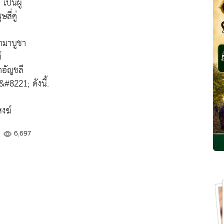
เป็นผู้
สี่คู่
นำมาบูชา
์
ำอัญชลี
&#8221; ดังนี้.
สงฆ์
6,697