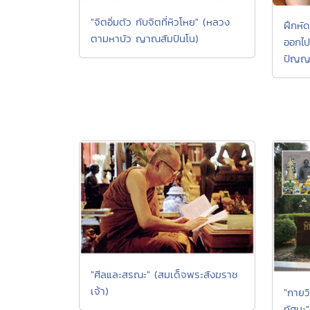
"จิตอิ่มตัว กับจิตที่หิวโหย" (หลวง
ฝึกหั
ตามหาบัว ญาณสัมปันโน)
ออกไป
ปัญญ
"ศีลและสรณะ" (สมเด็จพระสังฆราช
เจ้า)
"กายว
ทัศนะ