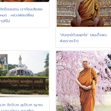
ดจิตใจของตน เราต้องเสียสละ
หมด : หลวงพ่อเปลี่ยน
าปทีโป
"ดับทุกข์ด้วยพุทโธ" (สมเด็จพระ
สังฆราชเจ้า)
ิเวก จิตวิเวก อุปวิเวก ญาณ
" (หลวงปู่ขาว อนาลโย)